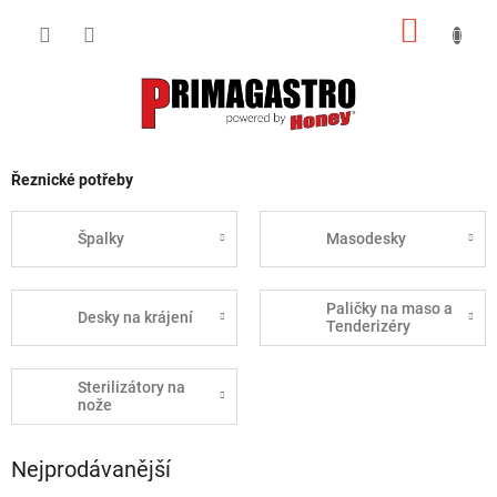
Přejít
NÁKUP
na
obsah
KOŠÍK
Řeznické potřeby
Špalky
Masodesky
Paličky na maso a
Desky na krájení
Tenderizéry
Sterilizátory na
nože
Nejprodávanější