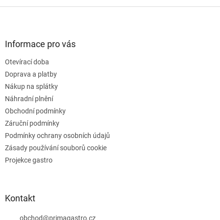
o
d
v
Z
a
á
c
á
n
í
p
í
p
a
Informace pro vás
r
t
v
Otevírací doba
í
k
Doprava a platby
y
v
Nákup na splátky
ý
Náhradní plnění
p
Obchodní podmínky
i
s
Záruční podmínky
u
Podmínky ochrany osobních údajů
Zásady používání souborů cookie
Projekce gastro
Kontakt
obchod
@
primagastro.cz