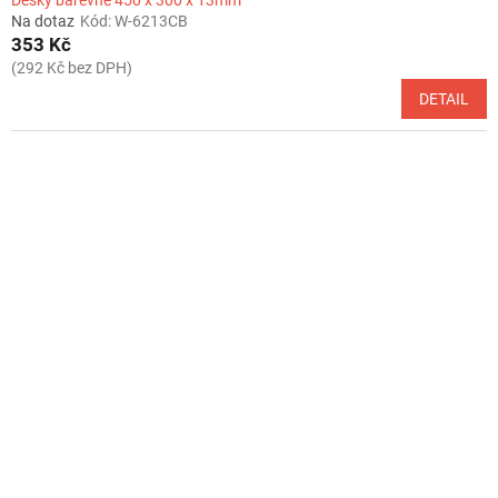
Desky barevné 450 x 300 x 13mm
Na dotaz
Kód:
W-6213CB
353 Kč
(292 Kč bez DPH)
DETAIL