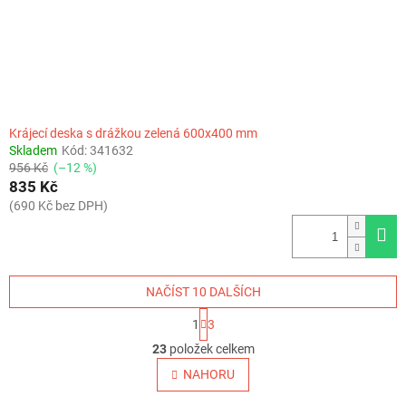
Krájecí deska s drážkou zelená 600x400 mm
Skladem
Kód:
341632
956 Kč
(–12 %)
835 Kč
(690 Kč bez DPH)
NAČÍST 10 DALŠÍCH
S
1
3
t
O
r
23
položek celkem
v
á
l
NAHORU
n
á
k