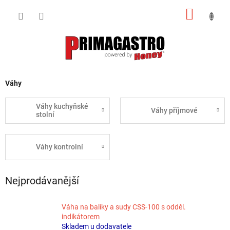
Přejít
NÁKUP
na
obsah
KOŠÍK
Váhy
Váhy kuchyňské
Váhy příjmové
stolní
Váhy kontrolní
Nejprodávanější
Váha na balíky a sudy CSS-100 s odděl.
indikátorem
Skladem u dodavatele