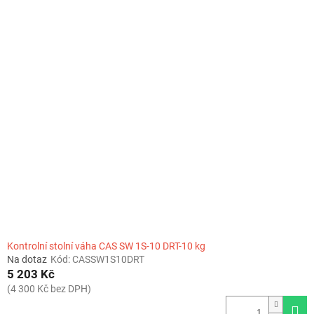
o
V
d
ý
u
p
k
i
t
s
ů
p
r
o
d
u
k
t
ů
Kontrolní stolní váha CAS SW 1S-10 DRT-10 kg
Na dotaz
Kód:
CASSW1S10DRT
5 203 Kč
(4 300 Kč bez DPH)