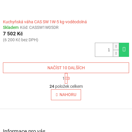
Kuchyňská váha CAS SW 1W-5 kg-voděodolná
Skladem
Kód:
CASSW1W05DR
7 502 Kč
(6 200 Kč bez DPH)
NAČÍST 10 DALŠÍCH
S
1
3
t
O
r
24
položek celkem
v
á
l
NAHORU
n
á
k
o
d
v
Z
a
á
c
á
n
í
p
í
p
a
Informace pro vás