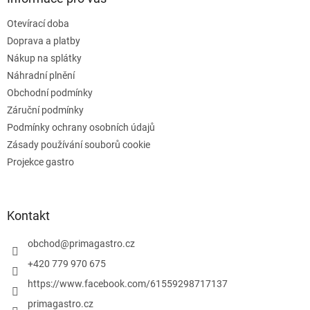
r
t
v
Otevírací doba
í
k
Doprava a platby
y
v
Nákup na splátky
ý
Náhradní plnění
p
Obchodní podmínky
i
s
Záruční podmínky
u
Podmínky ochrany osobních údajů
Zásady používání souborů cookie
Projekce gastro
Kontakt
obchod
@
primagastro.cz
+420 779 970 675
https://www.facebook.com/61559298717137
primagastro.cz