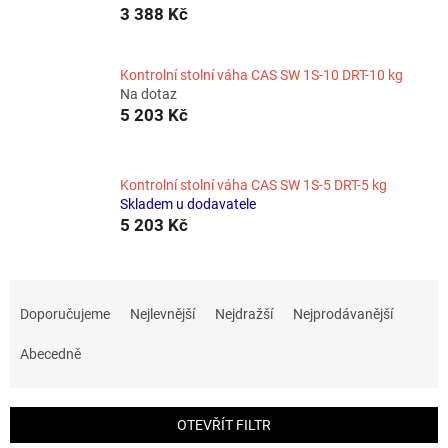
3 388 Kč
Kontrolní stolní váha CAS SW 1S-10 DRT-10 kg
Na dotaz
5 203 Kč
Kontrolní stolní váha CAS SW 1S-5 DRT-5 kg
Skladem u dodavatele
5 203 Kč
Ř
a
Doporučujeme
Nejlevnější
Nejdražší
Nejprodávanější
z
e
Abecedně
n
í
p
OTEVŘÍT FILTR
r