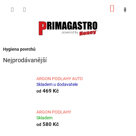
Přejít
NÁKUP
na
obsah
KOŠÍK
Hygiena povrchů
Nejprodávanější
ARGON PODLAHY AUTO
Skladem u dodavatele
469 Kč
od
ARGON PODLAHY
Skladem
580 Kč
od