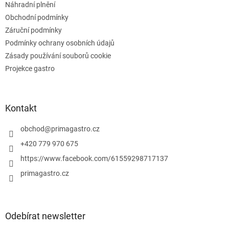
Náhradní plnění
y
Obchodní podmínky
v
ý
Záruční podmínky
p
Podmínky ochrany osobních údajů
i
Zásady používání souborů cookie
s
u
Projekce gastro
Kontakt
obchod
@
primagastro.cz
+420 779 970 675
https://www.facebook.com/61559298717137
primagastro.cz
Odebírat newsletter