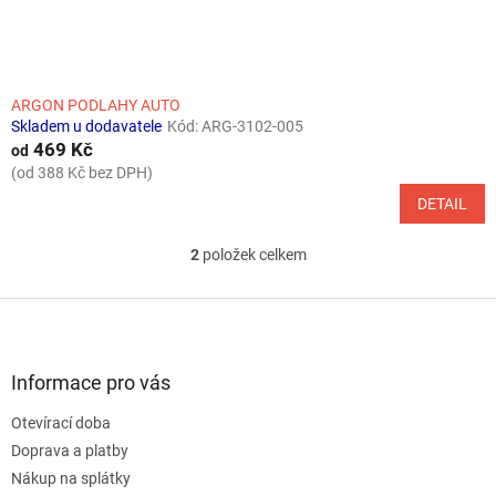
ARGON PODLAHY AUTO
Skladem u dodavatele
Kód:
ARG-3102-005
469 Kč
od
(od 388 Kč bez DPH)
DETAIL
2
položek celkem
O
v
l
Z
á
á
d
p
a
a
Informace pro vás
c
t
í
Otevírací doba
í
p
Doprava a platby
r
v
Nákup na splátky
k