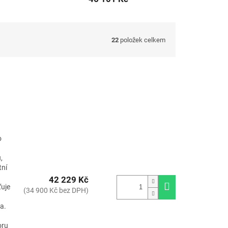
22
položek celkem
o
,
tní
42 229 Kč
ťuje
(34 900 Kč bez DPH)
a.
oru