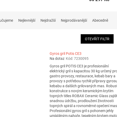
učujeme
Nejlevnější
Nejdražší
Nejprodávanější
Abecedně
OTEVŘÍT FILTR
Gyros gril Potis CE3
Na dotaz
Kód:
7230095
Gyros gril POTIS CE3 je profesionální
elektrický gril s kapacitou 30 kg určený pr
gastro provozy, restaurace, kebab bary a
provozy s potřebou rychlé přípravy gyrosu
kebabu a dalších grilovaných mas. Robus
konstrukce s novým keramickým krytím
topných těles ROBAX Ceramic Glass zajiš
snadnou údržbu, prodloužení životnosti
topných spirál a rovnoměrné opečení mas
Profesionální gyros gril s pohonem jehly
umístěným nahoře, tepelným krytem mot