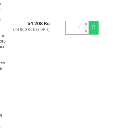
y
.
m
54 208 Kč
(44 800 Kč bez DPH)
ným
oru
aci
esy
mi
st
.