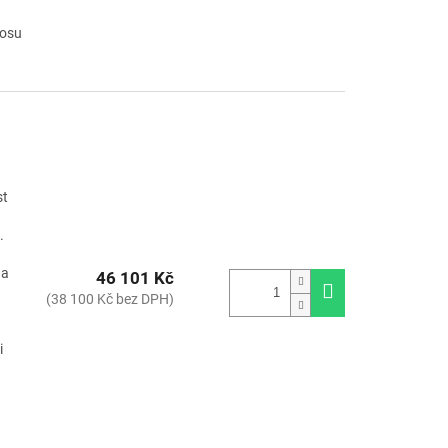
rosu
st
.
 a
46 101 Kč
(38 100 Kč bez DPH)
i