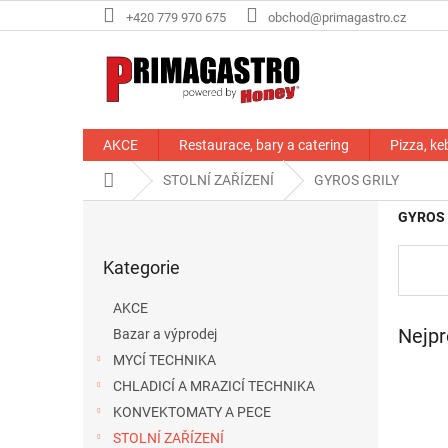
Přejít
+420 779 970 675
obchod@primagastro.cz
na
obsah
AKCE
Restaurace, bary a catering
Pizza, ke
Domů
STOLNÍ ZAŘÍZENÍ
GYROS GRILY
P
GYROS 
o
Přeskočit
s
Kategorie
kategorie
t
r
AKCE
a
Nejpr
Bazar a výprodej
n
MYCÍ TECHNIKA
n
í
CHLADICÍ A MRAZICÍ TECHNIKA
p
KONVEKTOMATY A PECE
a
STOLNÍ ZAŘÍZENÍ