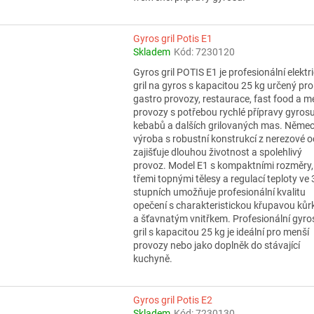
Gyros gril Potis E1
Skladem
Kód:
7230120
Gyros gril POTIS E1 je profesionální elektr
gril na gyros s kapacitou 25 kg určený pro
gastro provozy, restaurace, fast food a m
provozy s potřebou rychlé přípravy gyrosu
kebabů a dalších grilovaných mas. Něme
výroba s robustní konstrukcí z nerezové oc
zajišťuje dlouhou životnost a spolehlivý
provoz. Model E1 s kompaktními rozměry,
třemi topnými tělesy a regulací teploty ve 
stupních umožňuje profesionální kvalitu
opečení s charakteristickou křupavou kůr
a šťavnatým vnitřkem. Profesionální gyro
gril s kapacitou 25 kg je ideální pro menší
provozy nebo jako doplněk do stávající
kuchyně.
Gyros gril Potis E2
Skladem
Kód:
7230130