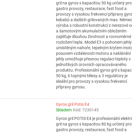
gril na gyros s kapacitou 50 kg určený pro
gastro provozy, restaurace, fast food a
provozy s vysokou frekvencí přípravy gyr
kebabů a dalších grilovaných mas. Něme
výroba s robustní konstrukcí z nerezové oc
a šamotovým akumulačním obložením
zajišťuje dlouhou životnost a rovnoměrné
rozložení tepla. Model E3 s pohonem jehly
umístěným nahoře, tepelným krytem moto
posuvem vzdálenosti motoru a naklánění
jehly umožňuje přesnou regulaci teploty v
jednotlivých úrovních opracovávaného
produktu. Profesionální gyros gril s kapac
50 kg, 6 topnými tělesy a 3 regulátory je
ideální pro provozy s vysokou frekvencí
přípravy gyrosu.
Gyros gril Potis E4
Skladem
Kód:
7230145
Gyros gril POTIS E4 je profesionální elektr
gril na gyros s kapacitou 80 kg určený pro
gastro provozy, restaurace, fast food a