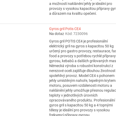
a možností naklánění jehly je ideální pro
provozy s vysokou kapacitou přípravy gy
a důrazem na kvalitu opečení.
Gyros gril Potis CE4
Na dotaz
Kód:
7230096
Gyros gril POTIS CE4 je profesionální
elektrický gril na gyros s kapacitou 50 kg
určený pro gastro provozy, restaurace, fa
food a provozy s potřebou rychlé přípravy
gyrosu, kebabů a dalších grilovaných mas
Německá výroba s robustní konstrukcí z
nerezové oceli zajišťuje dlouhou životnost
spolehlivý provoz. Model CE4 s pohonem
jehly umístěným nahoře, tepelným krytem
motoru, posuvem vzdálenosti motoru a
naklánění jehly umožňuje přesnou regulac
teploty v jednotlivých úrovních
opracovávaného produktu. Profesionální
gyros gril s kapacitou 50 kg a 4 topnými
tělesy je ideální pro provozy s vysokou
frekvencí přípravy gyrosu.