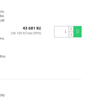
osu,
cká
eli
43 681 Kč
(36 100 Kč bez DPH)
ru,
itou
ický