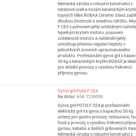
Německá výroba s robustní konstrukcí z
nerezové oceli a novým keramickým krytí
topných těles ROBAX Ceramic Glass zajiš
dlouhou životnost a snadnou údržbu. Mo
F CE3 s pohonem jehly umístěným nahoře
tepelným krytem motoru, posuvem
vzdálenosti motoru a naklánění jehly
umožňuje přesnou regulaci teploty v
jednotlivých úrovních opracovávaného
produktu. Profesionální gyros gril s kapac
30 kg a keramickým krytím ROBAX je ideál
pro střední provozy s vysokou frekvencí
přípravy gyrosu.
Gyros gril Potis F CE4
Na dotaz
Kód:
7230098
Gyros gril POTIS F CE4 je profesionální
elektrický gril na gyros s kapacitou 50 kg
určený pro gastro provozy, restaurace, fa
food a provozy s vysokou frekvencí přípr
gyrosu, kebabů a dalších grilovaných mas
Německá výroba s robustní konstrukcí z