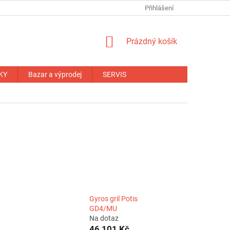
NÁHRADNÍ PLNĚNÍ
OBCHODNÍ PODMÍNKY
Přihlášení
ZÁRUČNÍ PODM
NÁKUPNÍ
Prázdný košík
KOŠÍK
KY
Bazar a výprodej
SERVIS
Gyros gril Potis
GD4/MU
Na dotaz
46 101 Kč