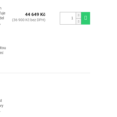
m
ťuje
44 649 Kč
del
(36 900 Kč bez DPH)
,
itou
ní
st
avy
.