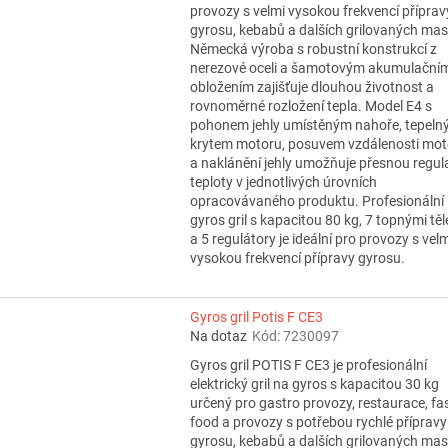
provozy s velmi vysokou frekvencí příprav
gyrosu, kebabů a dalších grilovaných mas
Německá výroba s robustní konstrukcí z
nerezové oceli a šamotovým akumulační
obložením zajišťuje dlouhou životnost a
rovnoměrné rozložení tepla. Model E4 s
pohonem jehly umístěným nahoře, tepel
krytem motoru, posuvem vzdálenosti mot
a naklánění jehly umožňuje přesnou regul
teploty v jednotlivých úrovních
opracovávaného produktu. Profesionální
gyros gril s kapacitou 80 kg, 7 topnými těl
a 5 regulátory je ideální pro provozy s vel
vysokou frekvencí přípravy gyrosu.
Gyros gril Potis F CE3
Na dotaz
Kód:
7230097
Gyros gril POTIS F CE3 je profesionální
elektrický gril na gyros s kapacitou 30 kg
určený pro gastro provozy, restaurace, fa
food a provozy s potřebou rychlé přípravy
gyrosu, kebabů a dalších grilovaných mas