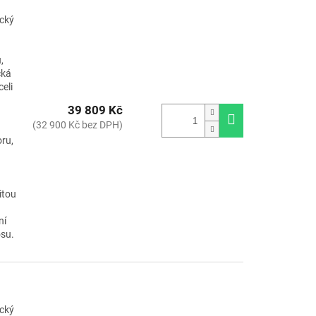
ický
,
cká
eli
39 809 Kč
(32 900 Kč bez DPH)
ru,
itou
ní
osu.
ický