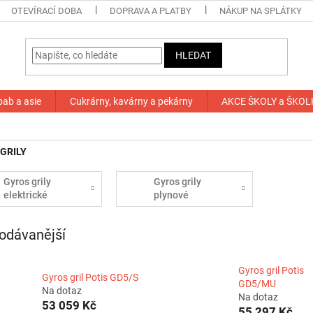
OTEVÍRACÍ DOBA
DOPRAVA A PLATBY
NÁKUP NA SPLÁTKY
HLEDAT
bab a asie
Cukrárny, kavárny a pekárny
AKCE ŠKOLY a ŠKOL
GRILY
Gyros grily
Gyros grily
elektrické
plynové
odávanější
Gyros gril Potis
Gyros gril Potis GD5/S
GD5/MU
Na dotaz
Na dotaz
53 059 Kč
55 297 Kč