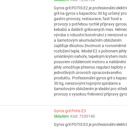
Gyros gril POTIS E2 je profesionální elektr
gril na gyros s kapacitou 30 kg určený pro
gastro provozy, restaurace, fast food a
provozy s potřebou rychlé přípravy gyrosu
kebabů a dalších grilovaných mas. Něme
výroba s robustní konstrukcí z nerezové oc
a šamotovým akumulačním obložením
zajišťuje dlouhou životnost a rovnoměrné
rozložení tepla. Model E2 s pohonem jehly
umístěným nahoře, tepelným krytem moto
posuvem vzdálenosti motoru a naklánění
jehly umožňuje přesnou regulaci teploty v
jednotlivých úrovních opracovávaného
produktu. Profesionální gyros gril s kapac
30 kg, nerezovými topnými spirálami a
šamotovým obložením je ideální pro střed
provozy s vysokou frekvencí přípravy gyr
Gyros gril Potis E3
Skladem
Kód:
7230140
Gyros gril POTIS E3 je profesionální elektr