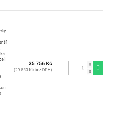
ický
enší
,
cká
eli
35 756 Kč
(29 550 Kč bez DPH)
3
kou
s