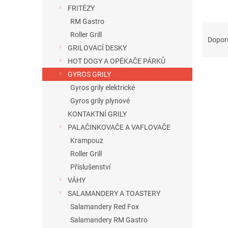
n
FRITÉZY
e
RM Gastro
l
Ř
Roller Grill
a
Dopor
GRILOVACÍ DESKY
z
e
HOT DOGY A OPÉKAČE PÁRKŮ
n
GYROS GRILY
í
Gyros grily elektrické
p
V
Gyros grily plynové
r
ý
KONTAKTNÍ GRILY
o
p
d
PALAČINKOVAČE A VAFLOVAČE
i
u
Krampouz
s
k
Roller Grill
p
t
r
Příslušenství
ů
o
VÁHY
d
SALAMANDERY A TOASTERY
u
Salamandery Red Fox
k
Salamandery RM Gastro
t