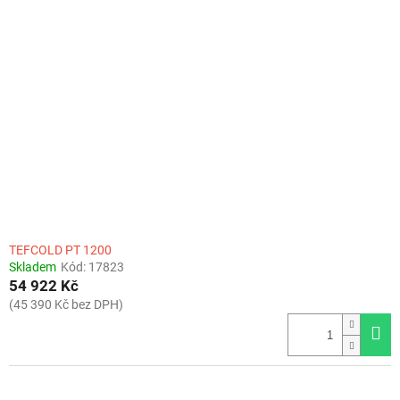
k
i
t
s
ů
p
r
o
d
u
k
t
ů
TEFCOLD PT 1200
Skladem
Kód:
17823
54 922 Kč
(45 390 Kč bez DPH)