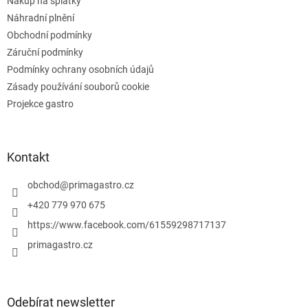
v
Nákup na splátky
ý
Náhradní plnění
p
Obchodní podmínky
i
s
Záruční podmínky
u
Podmínky ochrany osobních údajů
Zásady používání souborů cookie
Projekce gastro
Kontakt
obchod
@
primagastro.cz
+420 779 970 675
https://www.facebook.com/61559298717137
primagastro.cz
Odebírat newsletter