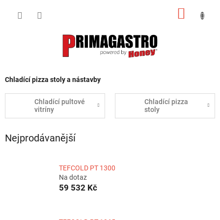
Přejít
NÁKUP
na
obsah
KOŠÍK
Chladící pizza stoly a nástavby
Chladící pultové
Chladící pizza
vitríny
stoly
Nejprodávanější
TEFCOLD PT 1300
Na dotaz
59 532 Kč