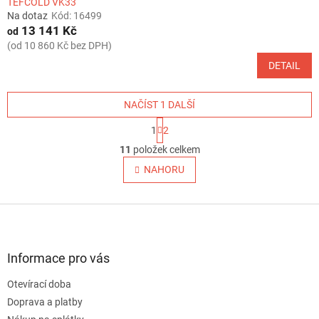
TEFCOLD VK33
Na dotaz
Kód:
16499
13 141 Kč
od
(od 10 860 Kč bez DPH)
DETAIL
NAČÍST 1 DALŠÍ
S
1
2
t
O
r
11
položek celkem
v
á
l
NAHORU
n
á
k
o
d
v
Z
a
á
c
á
n
í
p
í
p
a
Informace pro vás
r
t
v
Otevírací doba
í
k
Doprava a platby
y