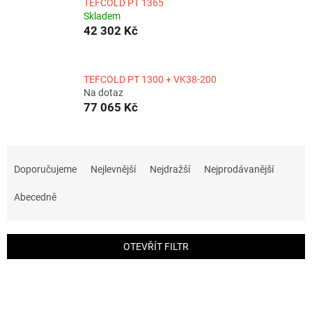
TEFCOLD PT 1365
Skladem
42 302 Kč
TEFCOLD PT 1300 + VK38-200
Na dotaz
77 065 Kč
Ř
a
Doporučujeme
Nejlevnější
Nejdražší
Nejprodávanější
z
e
Abecedně
n
í
p
OTEVŘÍT FILTR
r
o
V
d
ý
u
p