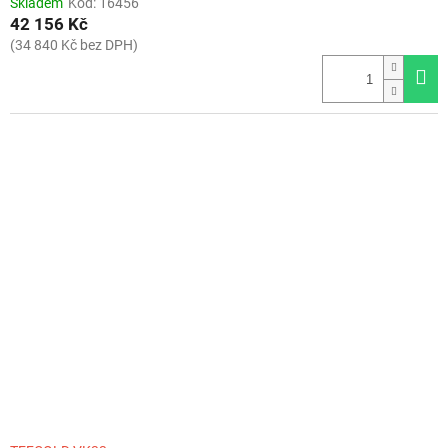
Skladem
Kód:
16456
42 156 Kč
(34 840 Kč bez DPH)