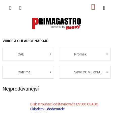
Přejít
NÁKUP
na
obsah
KOŠÍK
VÍŘIČE A CHLADIČE NÁPOJŮ
CAB
Promek
Cofrimell
Save COMERCIAL
Nejprodávanější
Disk strouhací odšťavňovače ES500 CEADO
Skladem u dodavatele