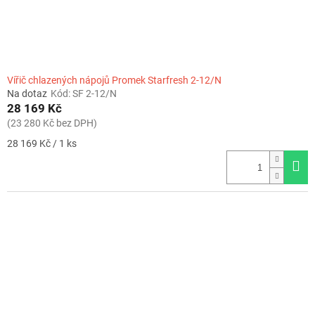
Vířič chlazených nápojů Promek Starfresh 2-12/N
Na dotaz
Kód:
SF 2-12/N
28 169 Kč
(23 280 Kč bez DPH)
Měrná
28 169 Kč / 1 ks
cena: