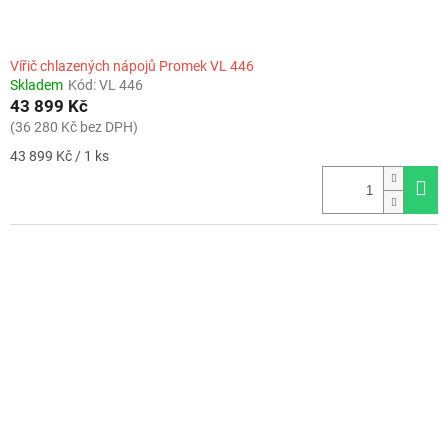
Vířič chlazených nápojů Promek VL 446
Skladem
Kód:
VL 446
43 899 Kč
(36 280 Kč bez DPH)
Měrná
43 899 Kč / 1 ks
cena: