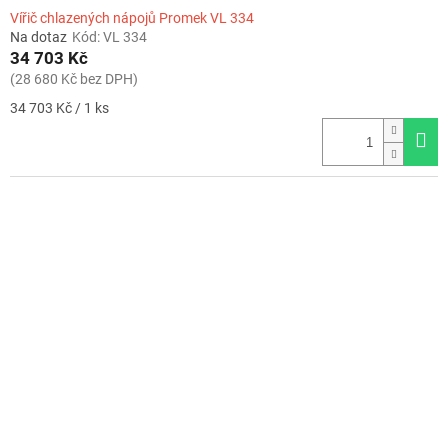
Vířič chlazených nápojů Promek VL 334
Na dotaz
Kód:
VL 334
34 703 Kč
(28 680 Kč bez DPH)
Měrná
34 703 Kč / 1 ks
cena: