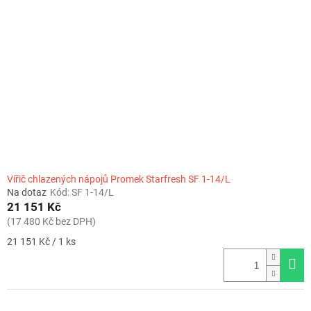
Vířič chlazených nápojů Promek Starfresh SF 1-14/L
Na dotaz
Kód:
SF 1-14/L
21 151 Kč
(17 480 Kč bez DPH)
Měrná
21 151 Kč / 1 ks
cena: