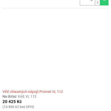
Vířič chlazených nápojů Promek VL 112
Na dotaz
Kód:
VL 112
20 425 Kč
(16 880 Kč bez DPH)