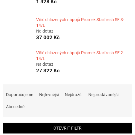
1 428 Kč
Vířič chlazených nápojů Promek Starfresh SF 3-
14/L
Na dotaz
37 002 Kč
Vířič chlazených nápojů Promek Starfresh SF 2-
14/L
Na dotaz
27 322 Kč
Ř
a
Doporučujeme
Nejlevnější
Nejdražší
Nejprodávanější
z
e
Abecedně
n
í
p
OTEVŘÍT FILTR
r