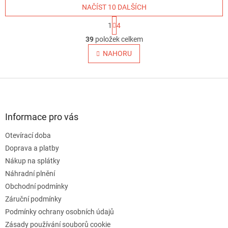
NAČÍST 10 DALŠÍCH
S
1
4
t
O
r
39
položek celkem
v
á
l
NAHORU
n
á
k
o
d
v
Z
a
á
c
á
n
í
p
í
p
a
Informace pro vás
r
t
v
Otevírací doba
í
k
Doprava a platby
y
v
Nákup na splátky
ý
Náhradní plnění
p
Obchodní podmínky
i
s
Záruční podmínky
u
Podmínky ochrany osobních údajů
Zásady používání souborů cookie