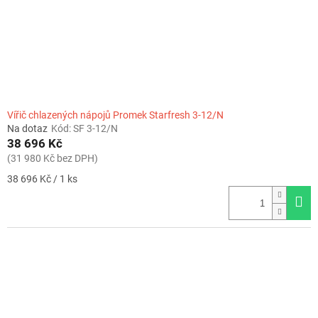
Vířič chlazených nápojů Promek Starfresh 3-12/N
Na dotaz
Kód:
SF 3-12/N
38 696 Kč
(31 980 Kč bez DPH)
Měrná
38 696 Kč / 1 ks
cena: