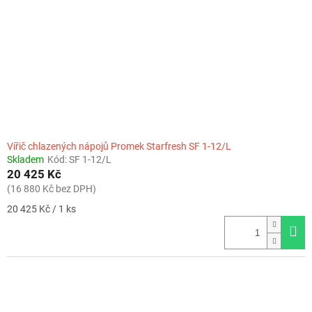
Vířič chlazených nápojů Promek Starfresh SF 1-12/L
Skladem
Kód:
SF 1-12/L
20 425 Kč
(16 880 Kč bez DPH)
Měrná
20 425 Kč / 1 ks
cena: