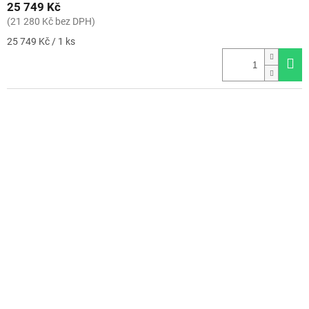
25 749 Kč
(21 280 Kč bez DPH)
Měrná
25 749 Kč / 1 ks
cena: