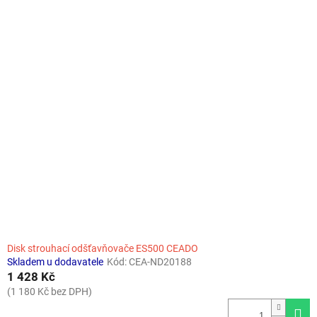
o
V
d
ý
u
p
k
i
t
s
ů
p
r
o
d
u
k
t
ů
Disk strouhací odšťavňovače ES500 CEADO
Skladem u dodavatele
Kód:
CEA-ND20188
1 428 Kč
(1 180 Kč bez DPH)