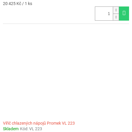
Měrná
20 425 Kč / 1 ks
cena:
Vířič chlazených nápojů Promek VL 223
Skladem
Kód:
VL 223