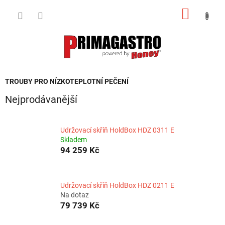
Přejít
NÁKUP
na
obsah
KOŠÍK
TROUBY PRO NÍZKOTEPLOTNÍ PEČENÍ
Nejprodávanější
Udržovací skříň HoldBox HDZ 0311 E
Skladem
94 259 Kč
Udržovací skříň HoldBox HDZ 0211 E
Na dotaz
79 739 Kč