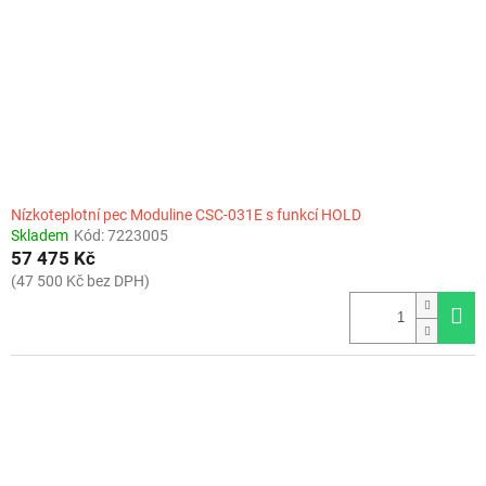
r
o
d
u
k
t
ů
Nízkoteplotní pec Moduline CSC-031E s funkcí HOLD
Skladem
Kód:
7223005
57 475 Kč
(47 500 Kč bez DPH)