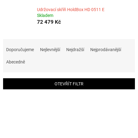
Udržovací skříň HoldBox HD 0511 E
Skladem
72 479 Kč
Ř
a
Doporučujeme
Nejlevnější
Nejdražší
Nejprodávanější
z
e
Abecedně
n
í
p
OTEVŘÍT FILTR
r
o
V
d
ý
u
p
k
i
t
s
ů
p