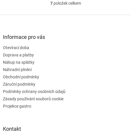
7
položek celkem
O
v
l
Z
á
á
d
p
a
a
Informace pro vás
c
t
í
Otevírací doba
í
p
Doprava a platby
r
v
Nákup na splátky
k
Náhradní plnění
y
Obchodní podmínky
v
ý
Záruční podmínky
p
Podmínky ochrany osobních údajů
i
Zásady používání souborů cookie
s
u
Projekce gastro
Kontakt