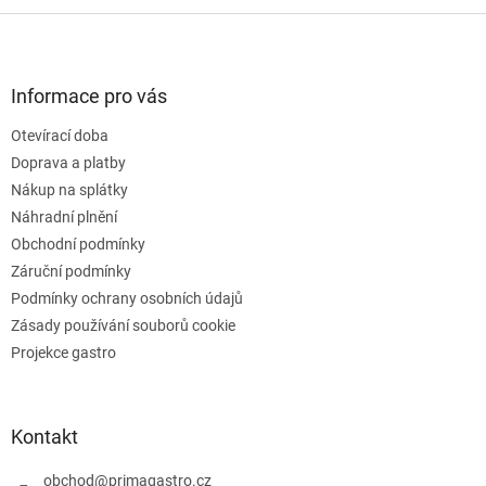
v
l
Z
á
á
d
p
a
a
Informace pro vás
c
t
í
Otevírací doba
í
p
Doprava a platby
r
v
Nákup na splátky
k
Náhradní plnění
y
Obchodní podmínky
v
ý
Záruční podmínky
p
Podmínky ochrany osobních údajů
i
Zásady používání souborů cookie
s
u
Projekce gastro
Kontakt
obchod
@
primagastro.cz