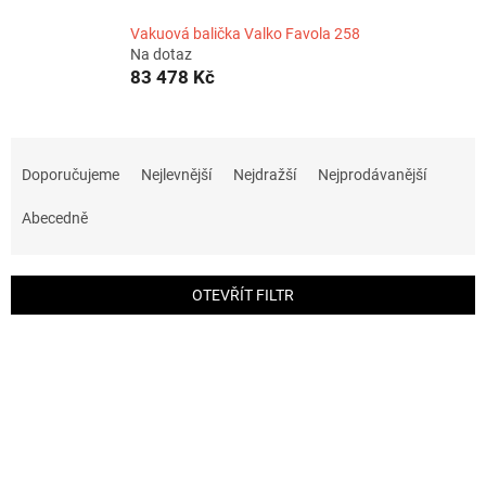
Vakuová balička Valko Favola 258
Na dotaz
83 478 Kč
Ř
a
Doporučujeme
Nejlevnější
Nejdražší
Nejprodávanější
z
e
Abecedně
n
í
p
OTEVŘÍT FILTR
r
o
V
d
ý
u
p
k
i
t
s
ů
p