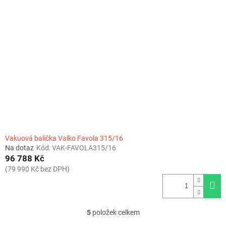
Vakuová balička Valko Favola 315/16
Na dotaz
Kód:
VAK-FAVOLA315/16
96 788 Kč
(79 990 Kč bez DPH)
5
položek celkem
O