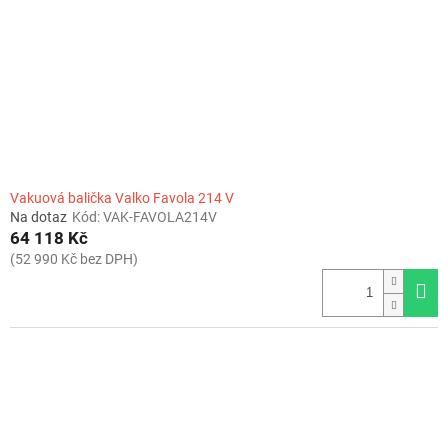
r
o
d
u
k
t
ů
Vakuová balička Valko Favola 214 V
Na dotaz
Kód:
VAK-FAVOLA214V
64 118 Kč
(52 990 Kč bez DPH)