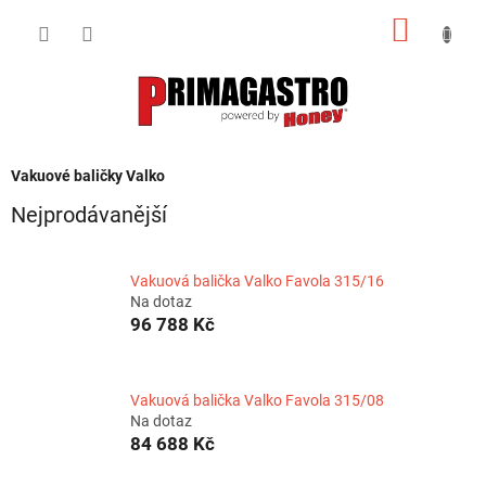
Přejít
NÁKUP
na
obsah
KOŠÍK
Vakuové baličky Valko
Nejprodávanější
Vakuová balička Valko Favola 315/16
Na dotaz
96 788 Kč
Vakuová balička Valko Favola 315/08
Na dotaz
84 688 Kč