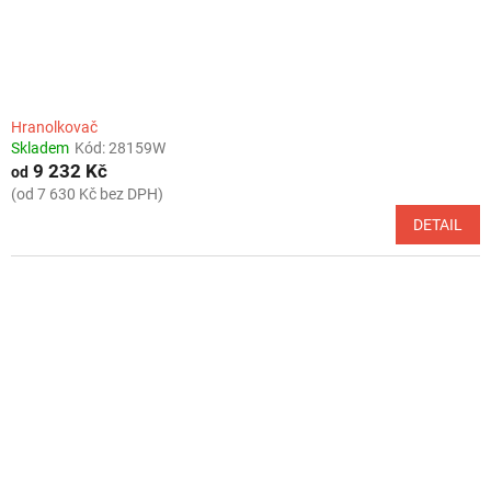
k
t
ů
Hranolkovač
Skladem
Kód:
28159W
9 232 Kč
od
(od 7 630 Kč bez DPH)
DETAIL