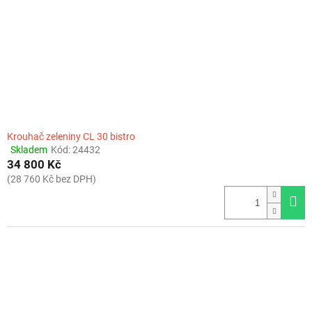
Krouhač zeleniny CL 30 bistro
Skladem
Kód:
24432
Průměrné
34 800 Kč
hodnocení
produktu
(28 760 Kč bez DPH)
je
5,0
z
5
hvězdiček.