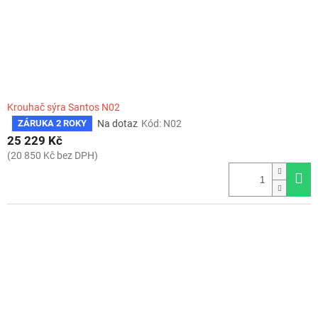
Krouhač sýra Santos N02
Na dotaz
Kód:
N02
ZÁRUKA 2 ROKY
Průměrné
hodnocení
25 229 Kč
produktu
(20 850 Kč bez DPH)
je
4,0
z
5
hvězdiček.