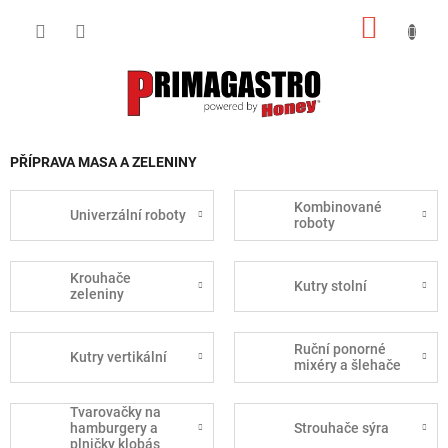
Přejít
NÁKUP
na
obsah
KOŠÍK
PŘÍPRAVA MASA A ZELENINY
Kombinované
Univerzální roboty
roboty
Krouhače
Kutry stolní
zeleniny
Ruční ponorné
Kutry vertikální
mixéry a šlehače
Tvarovačky na
hamburgery a
Strouhače sýra
plničky klobás