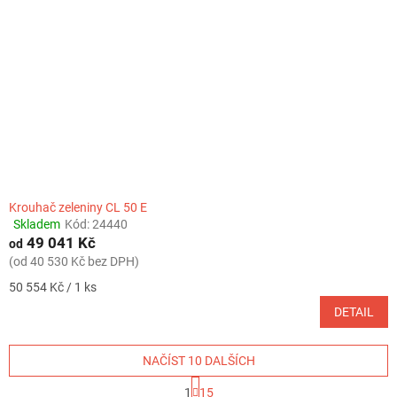
Krouhač zeleniny CL 50 E
Skladem
Kód:
24440
Průměrné
49 041 Kč
hodnocení
od
produktu
(od 40 530 Kč bez DPH)
je
Měrná
50 554 Kč / 1 ks
4,0
cena:
z
DETAIL
5
hvězdiček.
NAČÍST 10 DALŠÍCH
S
1
15