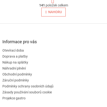
t
O
r
141
položek celkem
v
á
l
NAHORU
n
á
k
o
d
v
Z
a
á
c
á
n
í
p
í
p
a
Informace pro vás
r
t
v
Otevírací doba
í
k
Doprava a platby
y
v
Nákup na splátky
ý
Náhradní plnění
p
Obchodní podmínky
i
s
Záruční podmínky
u
Podmínky ochrany osobních údajů
Zásady používání souborů cookie
Projekce gastro