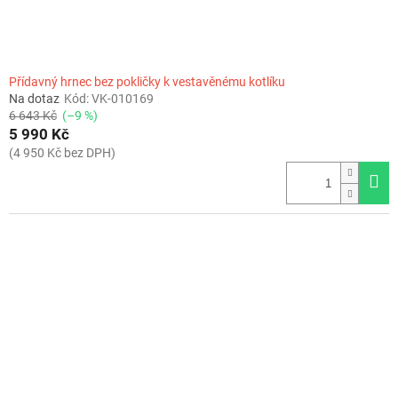
Přídavný hrnec bez pokličky k vestavěnému kotlíku
Na dotaz
Kód:
VK-010169
6 643 Kč
(–9 %)
5 990 Kč
(4 950 Kč bez DPH)