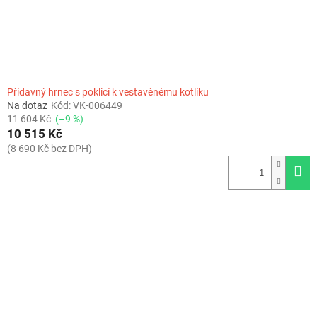
Přídavný hrnec s poklicí k vestavěnému kotlíku
Na dotaz
Kód:
VK-006449
11 604 Kč
(–9 %)
10 515 Kč
(8 690 Kč bez DPH)