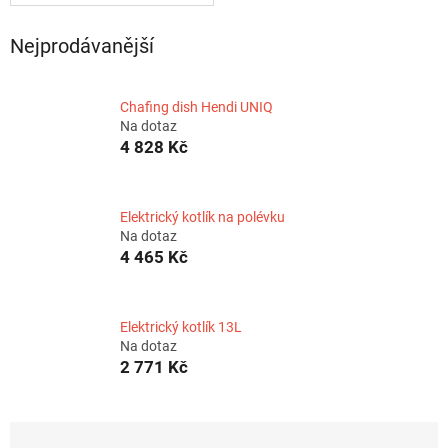
Nejprodávanější
Chafing dish Hendi UNIQ
Na dotaz
4 828 Kč
Elektrický kotlík na polévku
Na dotaz
4 465 Kč
Elektrický kotlík 13L
Na dotaz
2 771 Kč
Ř