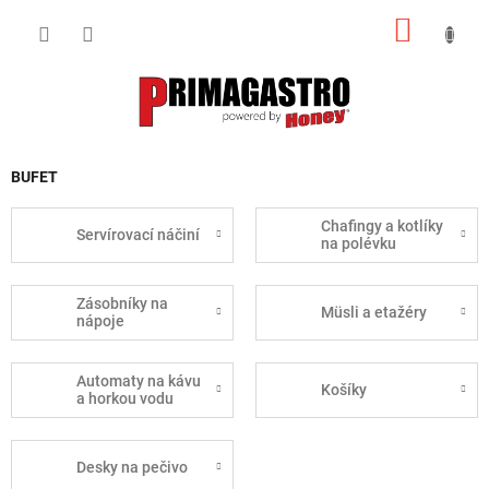
Přejít
NÁKUP
na
obsah
KOŠÍK
BUFET
Chafingy a kotlíky
Servírovací náčiní
na polévku
Zásobníky na
Müsli a etažéry
nápoje
Automaty na kávu
Košíky
a horkou vodu
Desky na pečivo