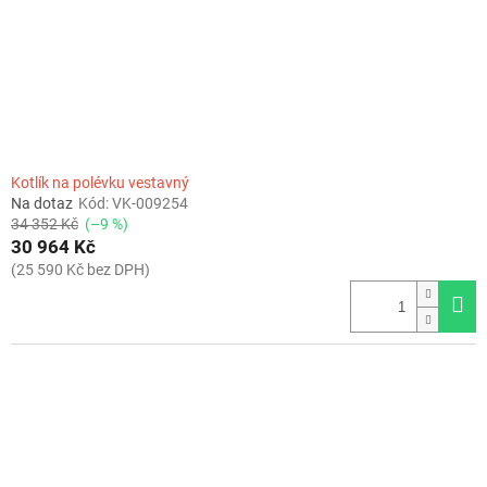
Kotlík na polévku vestavný
Na dotaz
Kód:
VK-009254
34 352 Kč
(–9 %)
30 964 Kč
(25 590 Kč bez DPH)