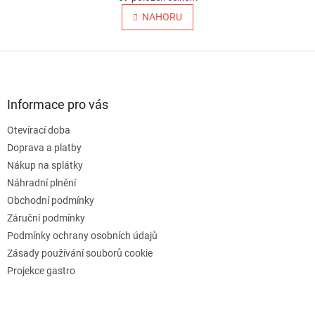
v
á
l
NAHORU
n
á
k
o
d
v
Z
a
á
c
á
n
í
p
í
p
a
Informace pro vás
r
t
v
Otevírací doba
í
k
Doprava a platby
y
v
Nákup na splátky
ý
Náhradní plnění
p
Obchodní podmínky
i
s
Záruční podmínky
u
Podmínky ochrany osobních údajů
Zásady používání souborů cookie
Projekce gastro