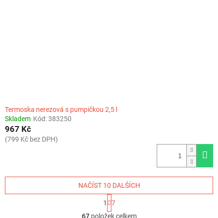
Termoska nerezová s pumpičkou 2,5 l
Skladem
Kód:
383250
967 Kč
(799 Kč bez DPH)
NAČÍST 10 DALŠÍCH
S
1
7
t
O
r
67
položek celkem