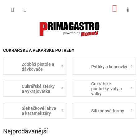
Přejít
NÁKUP
na
obsah
KOŠÍK
CUKRÁŘSKÉ A PEKAŘSKÉ POTŘEBY
Zdobící pistole a
Pytlíky a koncovky
dávkovače
Cukrářské
Cukrářské stěrky
podložky, vály a
a vykrajovátka
války
Šlehačkové lahve
Silikonové formy
a karamelizéry
Nejprodávanější