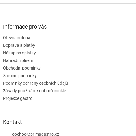
d
v
Z
a
á
c
á
n
í
p
í
p
a
Informace pro vás
r
t
v
Otevírací doba
í
k
Doprava a platby
y
v
Nákup na splátky
ý
Náhradní plnění
p
Obchodní podmínky
i
s
Záruční podmínky
u
Podmínky ochrany osobních údajů
Zásady používání souborů cookie
Projekce gastro
Kontakt
obchod
@
primagastro.cz