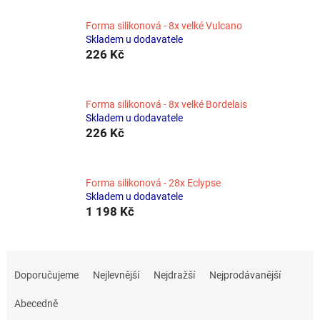
Forma silikonová - 8x velké Vulcano
Skladem u dodavatele
226 Kč
Forma silikonová - 8x velké Bordelais
Skladem u dodavatele
226 Kč
Forma silikonová - 28x Eclypse
Skladem u dodavatele
1 198 Kč
Ř
a
Doporučujeme
Nejlevnější
Nejdražší
Nejprodávanější
z
e
Abecedně