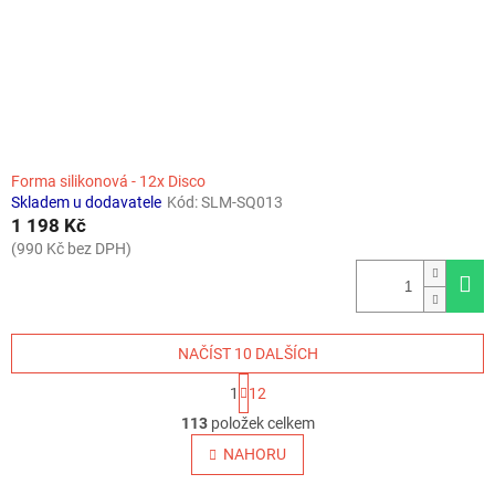
Forma silikonová - 12x Disco
Skladem u dodavatele
Kód:
SLM-SQ013
1 198 Kč
(990 Kč bez DPH)
NAČÍST 10 DALŠÍCH
S
1
12
t
O
r
113
položek celkem
v
á
l
NAHORU
n
á
k
o