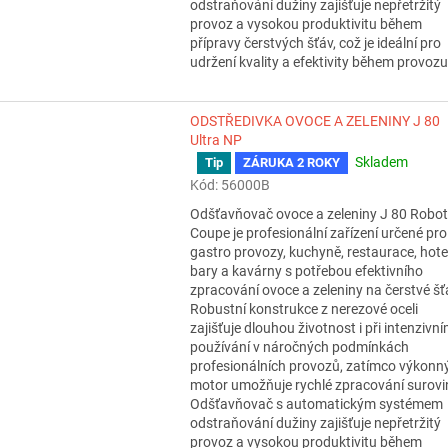
odstraňování dužiny zajišťuje nepřetržitý
provoz a vysokou produktivitu během
přípravy čerstvých šťáv, což je ideální pro
udržení kvality a efektivity během provozu
ODSTŘEDIVKA OVOCE A ZELENINY J 80
Ultra NP
Skladem
Tip
ZÁRUKA 2 ROKY
Průměrné
hodnocení
Kód:
56000B
produktu
Odšťavňovač ovoce a zeleniny J 80 Robot
je
Coupe je profesionální zařízení určené pro
5,0
gastro provozy, kuchyně, restaurace, hotel
z
bary a kavárny s potřebou efektivního
5
zpracování ovoce a zeleniny na čerstvé šť
hvězdiček.
Robustní konstrukce z nerezové oceli
zajišťuje dlouhou životnost i při intenzivn
používání v náročných podmínkách
profesionálních provozů, zatímco výkonn
motor umožňuje rychlé zpracování surovi
Odšťavňovač s automatickým systémem
odstraňování dužiny zajišťuje nepřetržitý
provoz a vysokou produktivitu během