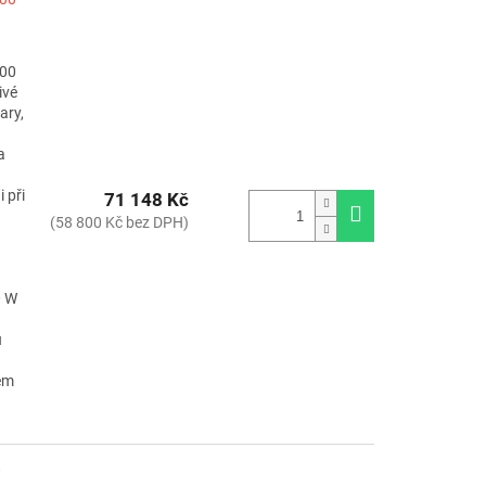
700
ivé
ary,
a
 při
71 148 Kč
(58 800 Kč bez DPH)
0 W
u
hem
t