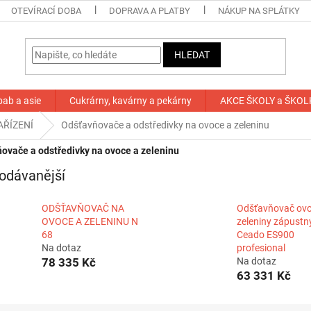
OTEVÍRACÍ DOBA
DOPRAVA A PLATBY
NÁKUP NA SPLÁTKY
HLEDAT
bab a asie
Cukrárny, kavárny a pekárny
AKCE ŠKOLY a ŠKOL
AŘÍZENÍ
Odšťavňovače a odstředivky na ovoce a zeleninu
ovače a odstředivky na ovoce a zeleninu
odávanější
ODŠŤAVŇOVAČ NA
Odšťavňovač ovo
OVOCE A ZELENINU N
zeleniny zápustn
68
Ceado ES900
Na dotaz
profesional
78 335 Kč
Na dotaz
63 331 Kč