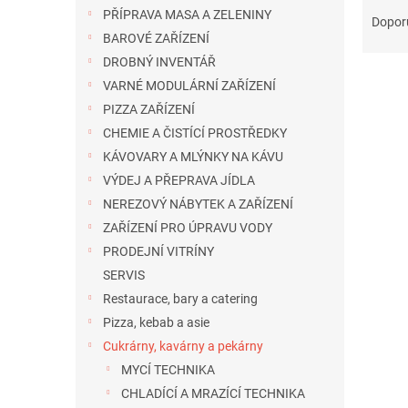
n
PŘÍPRAVA MASA A ZELENINY
a
e
Dopor
z
BAROVÉ ZAŘÍZENÍ
l
e
DROBNÝ INVENTÁŘ
n
VARNÉ MODULÁRNÍ ZAŘÍZENÍ
í
PIZZA ZAŘÍZENÍ
p
V
CHEMIE A ČISTÍCÍ PROSTŘEDKY
r
ý
o
KÁVOVARY A MLÝNKY NA KÁVU
p
d
VÝDEJ A PŘEPRAVA JÍDLA
i
u
NEREZOVÝ NÁBYTEK A ZAŘÍZENÍ
s
k
p
ZAŘÍZENÍ PRO ÚPRAVU VODY
t
r
PRODEJNÍ VITRÍNY
ů
o
SERVIS
d
Restaurace, bary a catering
u
Pizza, kebab a asie
k
t
Cukrárny, kavárny a pekárny
ů
MYCÍ TECHNIKA
CHLADÍCÍ A MRAZÍCÍ TECHNIKA