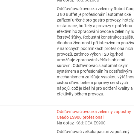
Odšťavňovač ovoce a zeleniny Robot Cou
J 80 Buffet je profesionální automatické
zařízení určené pro gastro provozy, hotely
restaurace, buffety a provozy s potřebou
efektivního zpracování ovoce a zeleniny n
čerstvé šťávy. Robustní konstrukce zajišťu
dlouhou životnost i při intenzivním použív
v náročných podmínkách profesionálních
provozů, zatímco výkon 120 kg/hod
umožňuje zpracování větších objemů
surovin. Odšťavňovač s automatickým
systémem a profesionálním odstředivým
mechanismem zajišťuje vysokou výtěžnos
čistou šťávu během přípravy čerstvých
nápojů, což je ideální pro udržení kvality a
efektivity během provozu.
Odšťavňovač ovoce a zeleniny zápustný
Ceado ES900 profesional
Na dotaz
Kód:
CEA-ES900
Odšťavňovač velkokapacitní zapuštěný