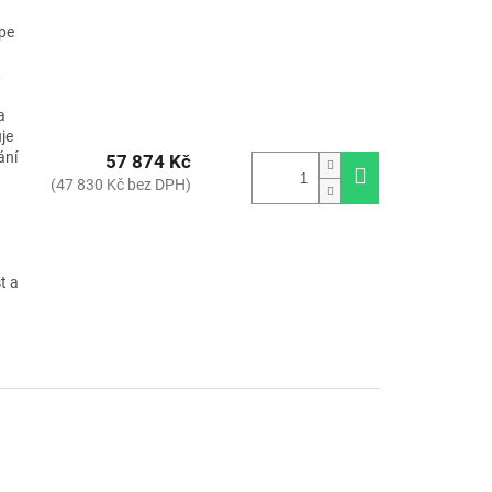
pe
,
a
je
ání
57 874 Kč
(47 830 Kč bez DPH)
t a