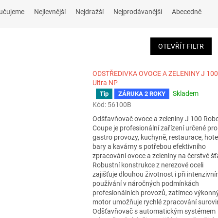
učujeme
Nejlevnější
Nejdražší
Nejprodávanější
Abecedně
OTEVŘÍT FILTR
ODSTŘEDIVKA OVOCE A ZELENINY J 100
Ultra NP
Skladem
Tip
ZÁRUKA 2 ROKY
Průměrné
hodnocení
Kód:
56100B
produktu
Odšťavňovač ovoce a zeleniny J 100 Rob
je
Coupe je profesionální zařízení určené pro
5,0
gastro provozy, kuchyně, restaurace, hotel
z
bary a kavárny s potřebou efektivního
5
zpracování ovoce a zeleniny na čerstvé šť
hvězdiček.
Robustní konstrukce z nerezové oceli
zajišťuje dlouhou životnost i při intenzivn
používání v náročných podmínkách
profesionálních provozů, zatímco výkonn
motor umožňuje rychlé zpracování surovi
Odšťavňovač s automatickým systémem