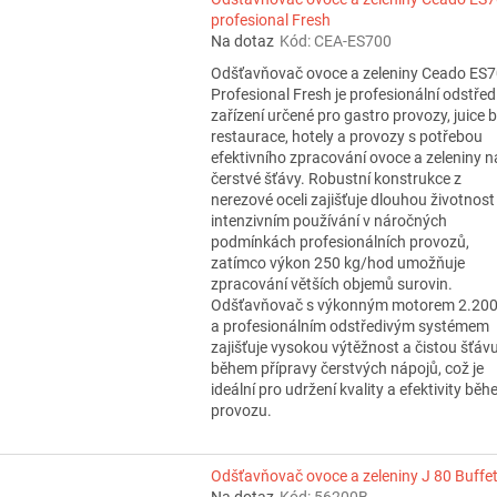
profesional Fresh
Na dotaz
Kód:
CEA-ES700
Odšťavňovač ovoce a zeleniny Ceado ES
Profesional Fresh je profesionální odstřed
zařízení určené pro gastro provozy, juice b
restaurace, hotely a provozy s potřebou
efektivního zpracování ovoce a zeleniny n
čerstvé šťávy. Robustní konstrukce z
nerezové oceli zajišťuje dlouhou životnost i
intenzivním používání v náročných
podmínkách profesionálních provozů,
zatímco výkon 250 kg/hod umožňuje
zpracování větších objemů surovin.
Odšťavňovač s výkonným motorem 2.20
a profesionálním odstředivým systémem
zajišťuje vysokou výtěžnost a čistou šťáv
během přípravy čerstvých nápojů, což je
ideální pro udržení kvality a efektivity bě
provozu.
Odšťavňovač ovoce a zeleniny J 80 Buffe
Na dotaz
Kód:
56200B