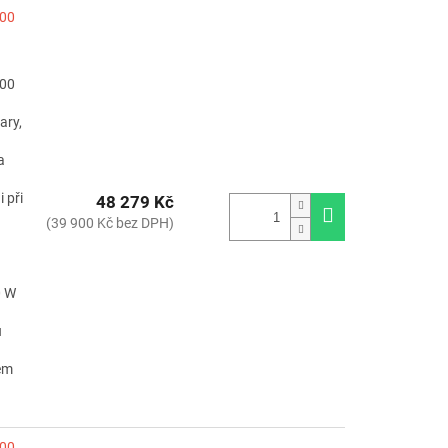
500
500
ary,
a
 při
48 279 Kč
(39 900 Kč bez DPH)
0 W
u
hem
700