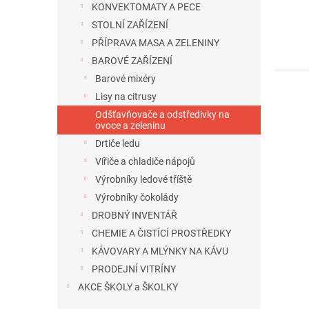
KONVEKTOMATY A PECE
STOLNÍ ZAŘÍZENÍ
PŘÍPRAVA MASA A ZELENINY
BAROVÉ ZAŘÍZENÍ
Barové mixéry
Lisy na citrusy
Odšťavňovače a odstředivky na
ovoce a zeleninu
Drtiče ledu
Vířiče a chladiče nápojů
Výrobníky ledové tříště
Výrobníky čokolády
DROBNÝ INVENTÁŘ
CHEMIE A ČISTÍCÍ PROSTŘEDKY
KÁVOVARY A MLÝNKY NA KÁVU
PRODEJNÍ VITRÍNY
AKCE ŠKOLY a ŠKOLKY