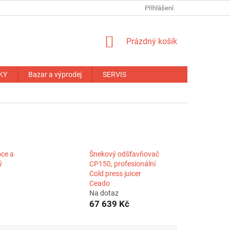
NÁHRADNÍ PLNĚNÍ
OBCHODNÍ PODMÍNKY
Přihlášení
ZÁRUČNÍ PODM
NÁKUPNÍ
Prázdný košík
KOŠÍK
KY
Bazar a výprodej
SERVIS
ce a
Šnekový odšťavňovač
ý
CP150, profesionální
Cold press juicer
Ceado
Na dotaz
67 639 Kč