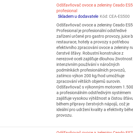
Odšťavňovač ovoce a zeleniny Ceado ES
profesional
Skladem u dodavatele
Kód:
CEA-ES500
Průměrné
hodnocení
Odšťavňovač ovoce a zeleniny Ceado ES
produktu
Profesional je profesionální odstředivé
je
zařízení určené pro gastro provozy, juice b
4,0
restaurace, hotely a provozy s potřebou
z
efektivního zpracování ovoce a zeleniny n
5
čerstvé šťávy. Robustní konstrukce z
hvězdiček.
nerezové oceli zajišťuje dlouhou životnost i
intenzivním používání v náročných
podmínkách profesionálních provozů,
zatímco výkon 200 kg/hod umožňuje
zpracování větších objemů surovin.
Odšťavňovač s výkonným motorem 1.50
a profesionálním odstředivým systémem
zajišťuje vysokou výtěžnost a čistou šťáv
během přípravy čerstvých nápojů, což je
ideální pro udržení kvality a efektivity bě
provozu.
Odšťavňovač ovoce a zeleniny Ceado ES