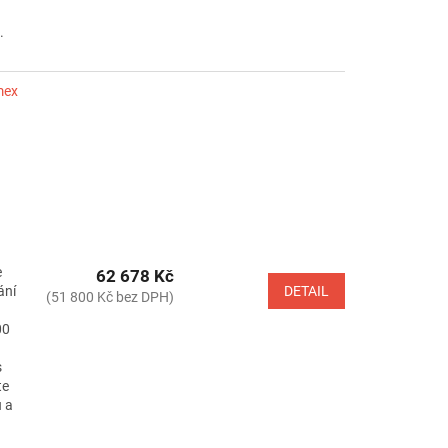
.
mex
e
62 678 Kč
ání
DETAIL
(51 800 Kč bez DPH)
00
s
te
u a