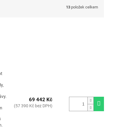
13
položek celkem
ot
y,
ávy.
69 442 Kč
(57 390 Kč bez DPH)
ím
ý
n.