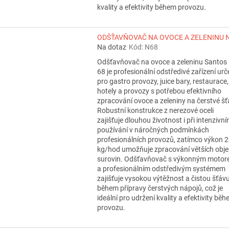
kvality a efektivity během provozu.
ODŠŤAVŇOVAČ NA OVOCE A ZELENINU N
Na dotaz
Kód:
N68
Odšťavňovač na ovoce a zeleninu Santos
68 je profesionální odstředivé zařízení ur
pro gastro provozy, juice bary, restaurace,
hotely a provozy s potřebou efektivního
zpracování ovoce a zeleniny na čerstvé šť
Robustní konstrukce z nerezové oceli
zajišťuje dlouhou životnost i při intenzivn
používání v náročných podmínkách
profesionálních provozů, zatímco výkon 
kg/hod umožňuje zpracování větších obj
surovin. Odšťavňovač s výkonným moto
a profesionálním odstředivým systémem
zajišťuje vysokou výtěžnost a čistou šťáv
během přípravy čerstvých nápojů, což je
ideální pro udržení kvality a efektivity bě
provozu.