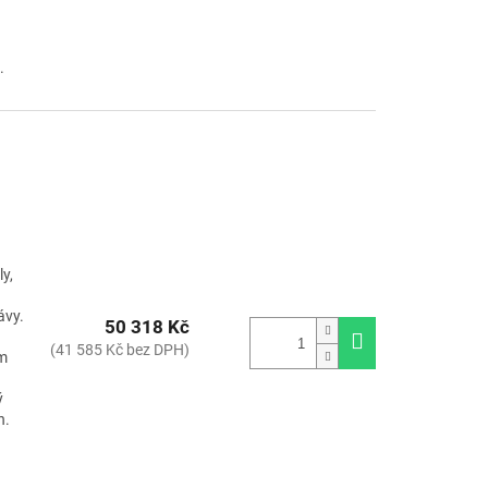
.
y,
ávy.
50 318 Kč
(41 585 Kč bez DPH)
ím
ý
n.