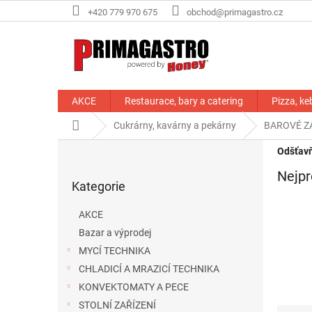
Přejít
+420 779 970 675
obchod@primagastro.cz
na
obsah
AKCE
Restaurace, bary a catering
Pizza, ke
Domů
Cukrárny, kavárny a pekárny
BAROVÉ Z
P
Odšťavň
o
Přeskočit
Nejpr
s
Kategorie
kategorie
t
r
AKCE
a
Bazar a výprodej
n
MYCÍ TECHNIKA
n
í
CHLADICÍ A MRAZICÍ TECHNIKA
p
KONVEKTOMATY A PECE
a
STOLNÍ ZAŘÍZENÍ
Ř