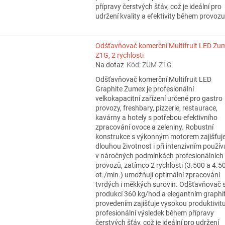
přípravy čerstvých šťáv, což je ideální pro
udržení kvality a efektivity během provozu
Odšťavňovač komerční Multifruit LED Zu
Z1G, 2 rychlosti
Na dotaz
Kód:
ZUM-Z1G
Odšťavňovač komerční Multifruit LED
Graphite Zumex je profesionální
velkokapacitní zařízení určené pro gastro
provozy, freshbary, pizzerie, restaurace,
kavárny a hotely s potřebou efektivního
zpracování ovoce a zeleniny. Robustní
konstrukce s výkonným motorem zajišťuj
dlouhou životnost i při intenzivním použív
v náročných podmínkách profesionálních
provozů, zatímco 2 rychlosti (3.500 a 4.5
ot./min.) umožňují optimální zpracování
tvrdých i měkkých surovin. Odšťavňovač 
produkcí 360 kg/hod a elegantním graphi
provedením zajišťuje vysokou produktivit
profesionální výsledek během přípravy
čerstvých šťáv, což je ideální pro udržení