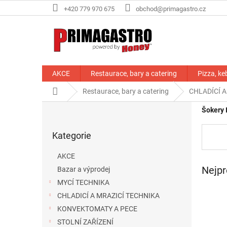
Přejít
+420 779 970 675
obchod@primagastro.cz
na
obsah
AKCE
Restaurace, bary a catering
Pizza, ke
Domů
Restaurace, bary a catering
CHLADÍCÍ A
P
Šokery 
o
Přeskočit
s
Kategorie
kategorie
t
r
AKCE
a
Nejpr
Bazar a výprodej
n
MYCÍ TECHNIKA
n
í
CHLADICÍ A MRAZICÍ TECHNIKA
p
KONVEKTOMATY A PECE
a
STOLNÍ ZAŘÍZENÍ