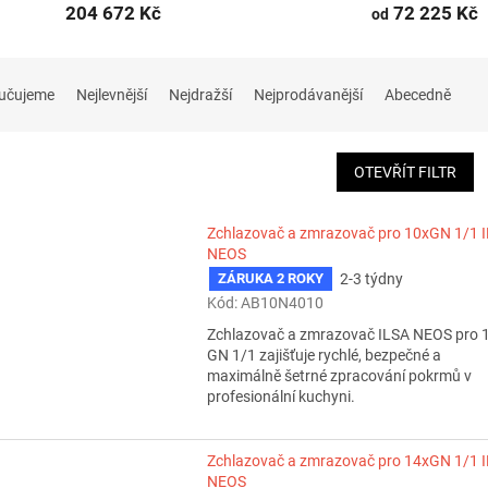
204 672 Kč
72 225 Kč
od
učujeme
Nejlevnější
Nejdražší
Nejprodávanější
Abecedně
OTEVŘÍT FILTR
Zchlazovač a zmrazovač pro 10xGN 1/1 
NEOS
2-3 týdny
ZÁRUKA 2 ROKY
Kód:
AB10N4010
Zchlazovač a zmrazovač ILSA NEOS pro 
GN 1/1 zajišťuje rychlé, bezpečné a
maximálně šetrné zpracování pokrmů v
profesionální kuchyni.
Zchlazovač a zmrazovač pro 14xGN 1/1 
NEOS