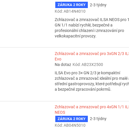
2-3 týdny
ZÁRUKA 2 ROKY
Kód:
AB14N4010
Zchlazovač a zmrazovač ILSA NEOS pro 
GN 1/1 nabízí rychlé, bezpečné a
profesionální chlazení i zmrazování pro
velkokapacitní provozy.
Zchlazovač a zmrazovač pro 3xGN 2/3 I
Evo
Na dotaz
Kód:
AB23X2500
ILSA Evo pro 3× GN 2/3 je kompaktní
zchlazovač a zmrazovač ideální pro malé 
střední gastroprovozy, které potřebují ryc
a bezpečné zpracování pokrmů.
Zchlazovač a zmrazovač pro 4xGN 1/1 I
NEOS
2-3 týdny
ZÁRUKA 2 ROKY
Kód:
AB04N5010