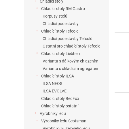
Chladící stoly
Chladící stoly RM Gastro
Korpusy stolů
Chladící podestavby
Chladící stoly Tefcold
Chladící podestavby Tefcold
Ostatní pro chladící stoly Tefcold
Chladící stoly Liebherr
Varianta s dálkovým chlazením
Varianta s chladícím agregátem
Chladící stoly ILSA
ILSA NEOS
ILSA EVOLVE
Chladící stoly RedFox
Chladící stoly ostatní
Výrobníky ledu
Výrobníky ledu Scotsman
Výrobníky kuželového ledu