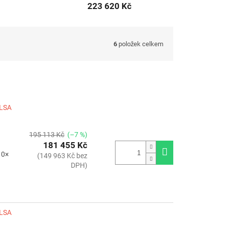
223 620 Kč
6
položek celkem
ILSA
195 113 Kč
(–7 %)
181 455 Kč
10×
(149 963 Kč bez
DPH)
ILSA