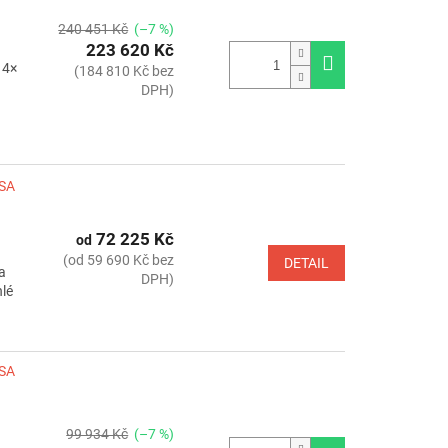
240 451 Kč
(–7 %)
223 620 Kč
14×
(184 810 Kč bez
DPH)
LSA
72 225 Kč
od
(od 59 690 Kč bez
DETAIL
a
DPH)
hlé
LSA
99 934 Kč
(–7 %)