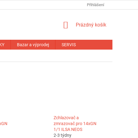
NÁHRADNÍ PLNĚNÍ
OBCHODNÍ PODMÍNKY
Přihlášení
ZÁRUČNÍ PODM
NÁKUPNÍ
Prázdný košík
KOŠÍK
KY
Bazar a výprodej
SERVIS
Zchlazovač a
3xGN
zmrazovač pro 14xGN
1/1 ILSA NEOS
2-3 týdny