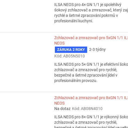
ILSA NEOS pro 4× GN 1/1 je spolehlivý
šokový zchlazovač a zmrazovač, který zaji
rychlé a šetrné zpracování pokrmů v
profesionální kuchyni.
Zchlazovač a zmrazovač pro 5xGN 1/1 I
NEOS
2-3 týdny
ZÁRUKA 2 ROKY
Kód:
AB05N5010
ILSA NEOS pro 5× GN 1/1 je efektivní šok
zchlazovač a zmrazovač pro rychlé,
bezpečné a šetrné zpracování jídel v
profesionálním provozu.
Zchlazovač a zmrazovač pro 8xGN 1/1 I
NEOS
Na dotaz
Kód:
AB08N4010
ILSA NEOS pro 8× GN 1/1 je výkonný šok
zchlazovač a zmrazovač pro rychlé,
bezpečné a šetrné zpracování jídel ve vel