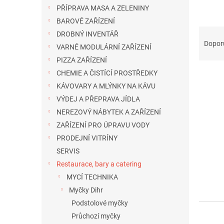
n
PŘÍPRAVA MASA A ZELENINY
e
BAROVÉ ZAŘÍZENÍ
l
Ř
DROBNÝ INVENTÁŘ
a
Dopor
VARNÉ MODULÁRNÍ ZAŘÍZENÍ
z
PIZZA ZAŘÍZENÍ
e
CHEMIE A ČISTÍCÍ PROSTŘEDKY
n
í
KÁVOVARY A MLÝNKY NA KÁVU
p
VÝDEJ A PŘEPRAVA JÍDLA
V
r
ý
NEREZOVÝ NÁBYTEK A ZAŘÍZENÍ
o
p
ZAŘÍZENÍ PRO ÚPRAVU VODY
d
i
PRODEJNÍ VITRÍNY
u
s
k
SERVIS
p
t
Restaurace, bary a catering
r
ů
MYCÍ TECHNIKA
o
d
Myčky Dihr
u
Podstolové myčky
k
Průchozí myčky
t