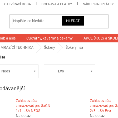
OTEVÍRACÍ DOBA
DOPRAVA A PLATBY
NÁKUP NA SPLÁTKY
HLEDAT
bab a asie
Cukrárny, kavárny a pekárny
AKCE ŠKOLY a ŠKOL
 MRAZÍCÍ TECHNIKA
Šokery
Šokery Ilsa
Ilsa
Neos
Evo
odávanější
Zchlazovač a
Zchlazovač a
zmrazovač pro 8xGN
zmrazovač pro 
1/1 ILSA NEOS
2/3 ILSA Evo
Na dotaz
Na dotaz