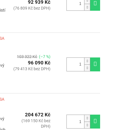
92 939 Kč
(76 809 Kč bez DPH)
stí
LSA
103 322 Kč
(–7 %)
96 090 Kč
ový
(79 413 Kč bez DPH)
LSA
204 672 Kč
ový
(169 150 Kč bez
DPH)
kých