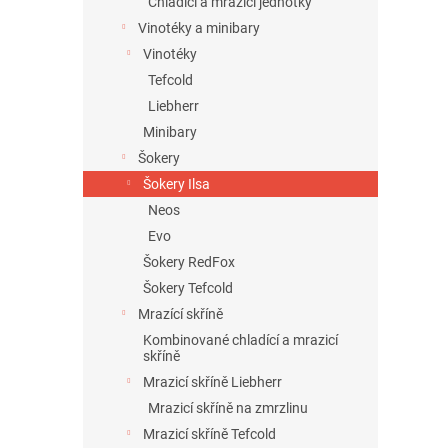
Chladící a mrazící jednotky
Vinotéky a minibary
Vinotéky
Tefcold
Liebherr
Minibary
Šokery
Šokery Ilsa
Neos
Evo
Šokery RedFox
Šokery Tefcold
Mrazící skříně
Kombinované chladící a mrazicí
skříně
Mrazicí skříně Liebherr
Mrazicí skříně na zmrzlinu
Mrazicí skříně Tefcold