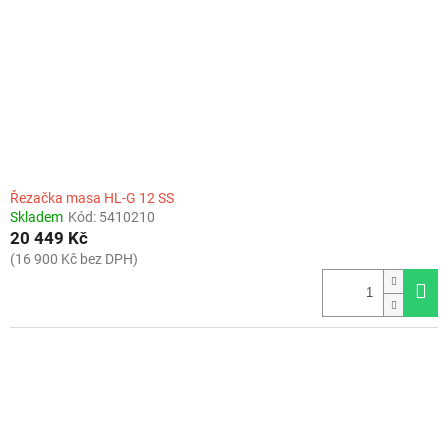
r
o
d
u
k
t
ů
Řezačka masa HL-G 12 SS
Skladem
Kód:
5410210
20 449 Kč
(16 900 Kč bez DPH)