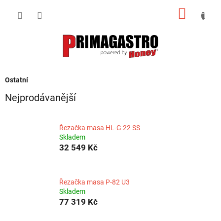
Přejít
NÁKUP
na
obsah
KOŠÍK
Ostatní
Nejprodávanější
Řezačka masa HL-G 22 SS
Skladem
32 549 Kč
Řezačka masa P-82 U3
Skladem
77 319 Kč