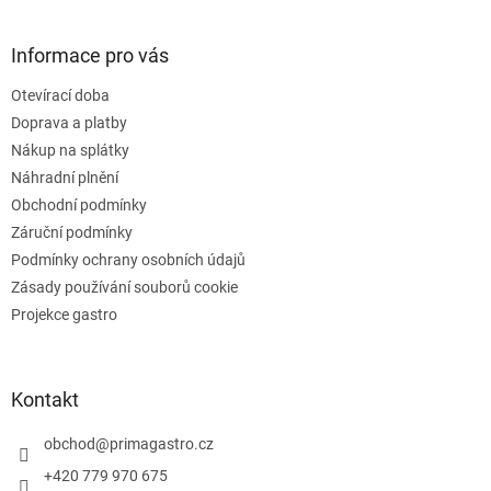
á
á
d
p
a
a
Informace pro vás
c
t
í
Otevírací doba
í
p
Doprava a platby
r
v
Nákup na splátky
k
Náhradní plnění
y
Obchodní podmínky
v
ý
Záruční podmínky
p
Podmínky ochrany osobních údajů
i
Zásady používání souborů cookie
s
u
Projekce gastro
Kontakt
obchod
@
primagastro.cz
+420 779 970 675