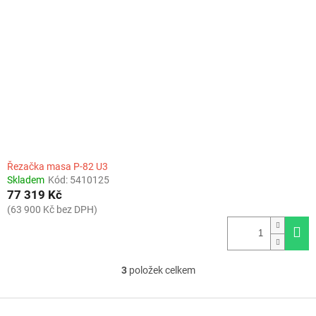
Řezačka masa P-82 U3
Skladem
Kód:
5410125
77 319 Kč
(63 900 Kč bez DPH)
3
položek celkem
O
v
l
Z