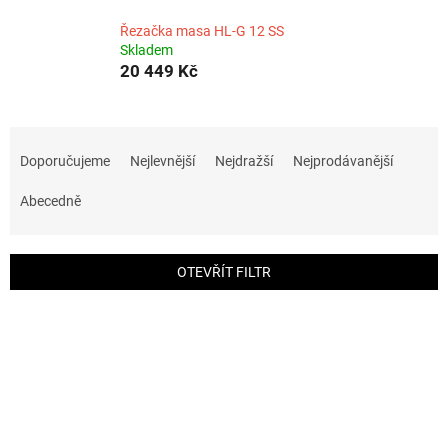
Řezačka masa HL-G 12 SS
Skladem
20 449 Kč
Ř
a
Doporučujeme
Nejlevnější
Nejdražší
Nejprodávanější
z
e
Abecedně
n
í
p
OTEVŘÍT FILTR
r
o
V
d
ý
u
p
k
i
t
s
ů
p