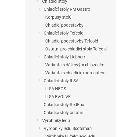
Chladící stoly
Chladící stoly RM Gastro
Korpusy stolů
Chladící podestavby
Chladící stoly Tefcold
Chladící podestavby Tefcold
Ostatní pro chladící stoly Tefcold
Chladící stoly Liebherr
Varianta s dálkovým chlazením
Varianta s chladícím agregátem
Chladící stoly ILSA
ILSA NEOS
ILSA EVOLVE
Chladící stoly RedFox
Chladící stoly ostatní
Výrobníky ledu
Výrobníky ledu Scotsman
Výrobníky kuželového ledu