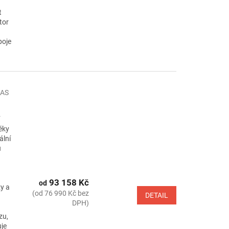
t
tor
poje
AS
éky
ální
u
93 158 Kč
od
y a
(od 76 990 Kč bez
DETAIL
DPH)
zu,
uje