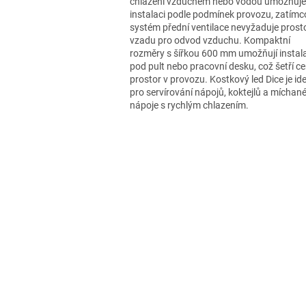
chlazení vzduchem nebo vodou umožňuje
instalaci podle podmínek provozu, zatímc
systém přední ventilace nevyžaduje prost
vzadu pro odvod vzduchu. Kompaktní
rozměry s šířkou 600 mm umožňují instal
pod pult nebo pracovní desku, což šetří c
prostor v provozu. Kostkový led Dice je ide
pro servírování nápojů, koktejlů a míchan
nápoje s rychlým chlazením.
O
v
l
á
d
a
c
í
p
r
v
k
y