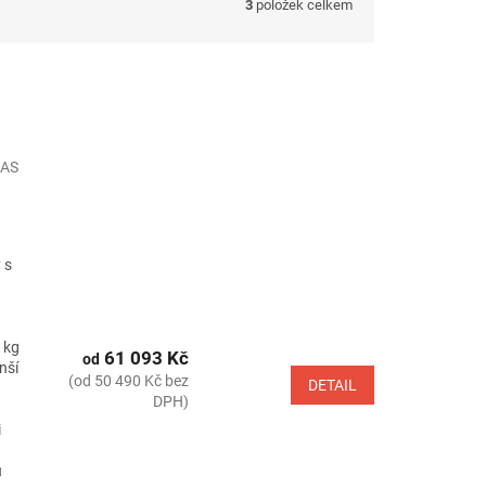
3
položek celkem
AS
 s
 kg
61 093 Kč
od
nší
(od 50 490 Kč bez
DETAIL
DPH)
i
u