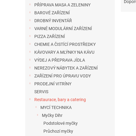
a
n
Dopor
PŘÍPRAVA MASA A ZELENINY
z
e
BAROVÉ ZAŘÍZENÍ
e
l
n
DROBNÝ INVENTÁŘ
í
VARNÉ MODULÁRNÍ ZAŘÍZENÍ
p
V
PIZZA ZAŘÍZENÍ
r
ý
CHEMIE A ČISTÍCÍ PROSTŘEDKY
o
p
KÁVOVARY A MLÝNKY NA KÁVU
d
i
u
VÝDEJ A PŘEPRAVA JÍDLA
s
k
NEREZOVÝ NÁBYTEK A ZAŘÍZENÍ
p
t
ZAŘÍZENÍ PRO ÚPRAVU VODY
r
ů
o
PRODEJNÍ VITRÍNY
d
SERVIS
u
Restaurace, bary a catering
k
MYCÍ TECHNIKA
t
Myčky Dihr
ů
Podstolové myčky
Průchozí myčky