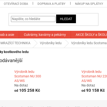
OTEVÍRACÍ DOBA
DOPRAVA A PLATBY
NÁKUP NA SPLÁTKY
HLEDAT
bab a asie
Cukrárny, kavárny a pekárny
AKCE ŠKOLY a ŠKOL
 MRAZÍCÍ TECHNIKA
Výrobníky ledu
Výrobníky ledu Scotsm
ky kostkového ledu
odávanější
Výrobník ledu
Výrobník ledu
Scotsman NU 300
Scotsman NU 22
AS/WS
AS/WS
Na dotaz
Na dotaz
105 258 Kč
93 158 Kč
od
od