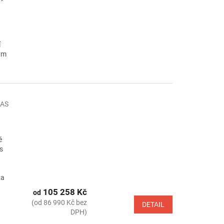
í
lým
AS
é
s
za
105 258 Kč
od
(od 86 990 Kč bez
DETAIL
DPH)