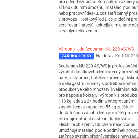
pro odvod vzduchu. Kompaktní rozměry s
šířkou 600 mm umožňují instalaci pod pul
nebo pracovní desku, což šetří cenný pros
v provozu. Kostkový led Dice je ideální pro
servírování nápojů, koktejlů a míchané ná
s rychlým chlazením.
Výrobník ledu Scotsman NU 220 AS/WS
Na dotaz
Kód:
NU220
ZÁRUKA 2 ROKY
Scotsman NU 220 AS/WS je profesionální
výrobník kostkového ledu určený pro větší
bary, restaurace, hotelové provozy, diskot
a další gastro provozy s potřebou kontinu
produkce velkého množství kvalitního led
pro nápoje a koktejly. Výrobník s produkcí
113 kg ledu za 24 hodin a integrovaným
zásobníkem s kapacitou 55 kg zajišťuje
dostatečnou zásobu ledu pro větší provoz
eliminuje nutnost častého doplňování.
Flexibilní chlazení vzduchem nebo vodou
umožňuje instalaci podle podmínek provo
zatímco systém přední ventilace nevyžad