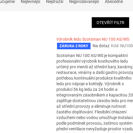
učujeme
Nejlevnější
Nejdražší
Nejprodávanější
Abecedně
OTEVŘÍT FILTR
Výrobník ledu Scotsman NU 100 AS/WS
Na dotaz
Kód:
NU100
ZÁRUKA 2 ROKY
Scotsman NU 100 AS/WS je kompaktní
profesionální výrobník kostkového ledu
určený pro menší až střední bary, kavárny,
restaurace, vinárny a další gastro provozy
potřebou kontinuální produkce kvalitního
ledu pro nápoje a koktejly. Výrobník s
produkcí 56 kg ledu za 24 hodin a
integrovaným zásobníkem s kapacitou 20
zajišťuje dostatečnou zásobu ledu pro me
až střední provozy a eliminuje nutnost
častého doplňování. Flexibilní chlazení
vzduchem nebo vodou umožňuje instalac
podle podmínek provozu, zatímco systém
přední ventilace nevyžaduje prostor vzad