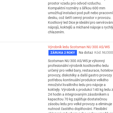
prostor vzadu pro odvod vzduchu.
Kompaktní rozměry s šířkou 600 mm
umožňují instalaci pod pult nebo pracovní
desku, což šetří cenný prostor v provozu.
Kostkový led Dice je ideální pro servírován
nápojů, koktejlů a míchané nápoje s rych
chlazením.
Výrobník ledu Scotsman NU 300 AS/WS
Na dotaz
Kód:
NU300
ZÁRUKA 2 ROKY
Scotsman NU 300 AS/WS je výkonný
profesionální výrobník kostkového ledu
určený pro velké bary, restaurace, hotelov
provozy, diskotéky a další gastro provozy 
potřebou kontinuální produkce velkého
množství kvalitního ledu pro nápoje a
koktejly. Výrobník s produkcí 140 kg ledu 
24 hodin a integrovaným zásobníkem s
kapacitou 70 kg zajišťuje dostatečnou
zásobu ledu pro velké provozy a eliminuje
nutnost častého doplňování. Flexibilní