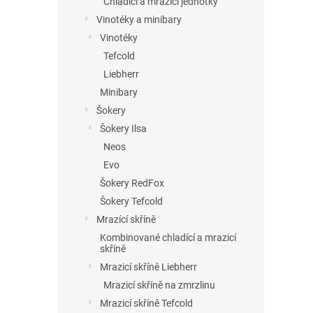
Chladící a mrazící jednotky
Vinotéky a minibary
Vinotéky
Tefcold
Liebherr
Minibary
Šokery
Šokery Ilsa
Neos
Evo
Šokery RedFox
Šokery Tefcold
Mrazící skříně
Kombinované chladící a mrazicí
skříně
Mrazicí skříně Liebherr
Mrazicí skříně na zmrzlinu
Mrazicí skříně Tefcold