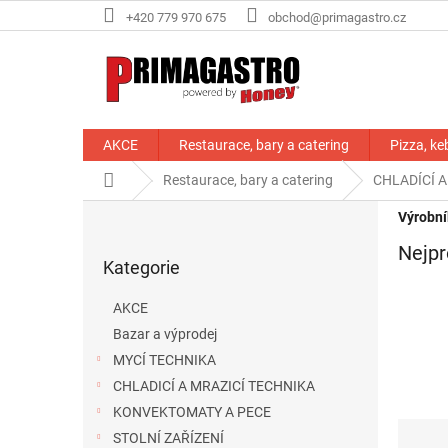
Přejít
+420 779 970 675
obchod@primagastro.cz
na
obsah
AKCE
Restaurace, bary a catering
Pizza, ke
Domů
Restaurace, bary a catering
CHLADÍCÍ A
P
Výrobní
o
Přeskočit
Nejpr
s
Kategorie
kategorie
t
r
AKCE
a
Bazar a výprodej
n
MYCÍ TECHNIKA
n
í
CHLADICÍ A MRAZICÍ TECHNIKA
p
KONVEKTOMATY A PECE
Ř
a
STOLNÍ ZAŘÍZENÍ