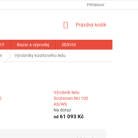
NÁHRADNÍ PLNĚNÍ
OBCHODNÍ PODMÍNKY
Přihlášení
ZÁRUČNÍ PODM
NÁKUPNÍ
Prázdný košík
KOŠÍK
KY
Bazar a výprodej
SERVIS
an
Výrobníky kostkového ledu
Výrobník ledu
0
Scotsman NU 100
AS/WS
Na dotaz
61 093 Kč
od