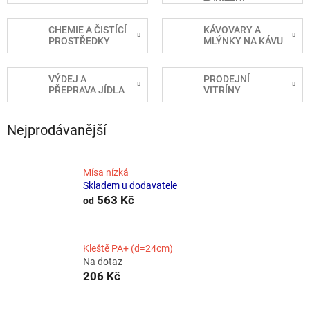
CHEMIE A ČISTÍCÍ
KÁVOVARY A
PROSTŘEDKY
MLÝNKY NA KÁVU
VÝDEJ A
PRODEJNÍ
PŘEPRAVA JÍDLA
VITRÍNY
Nejprodávanější
Mísa nízká
Skladem u dodavatele
563 Kč
od
Kleště PA+ (d=24cm)
Na dotaz
206 Kč