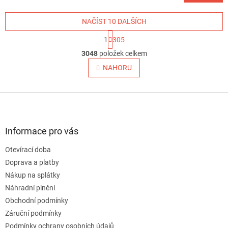
NAČÍST 10 DALŠÍCH
S
1
305
t
O
r
3048
položek celkem
v
á
l
NAHORU
n
á
k
o
d
v
Z
a
á
c
á
n
í
p
í
p
a
Informace pro vás
r
t
v
Otevírací doba
í
k
Doprava a platby
y
v
Nákup na splátky
ý
Náhradní plnění
p
Obchodní podmínky
i
s
Záruční podmínky
u
Podmínky ochrany osobních údajů