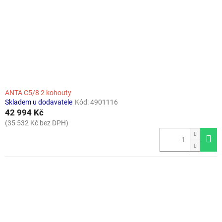
o
d
u
k
t
ů
ANTA C5/8 2 kohouty
Skladem u dodavatele
Kód:
4901116
42 994 Kč
(35 532 Kč bez DPH)