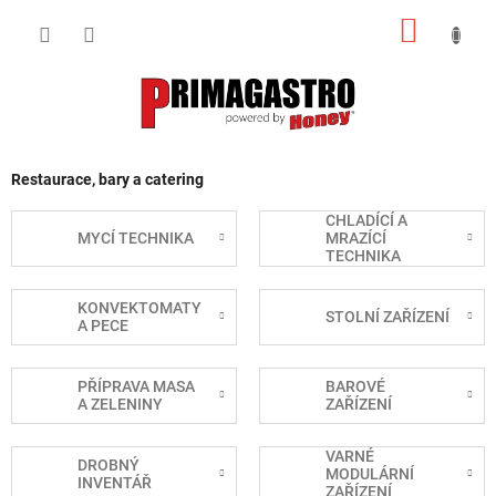
Přejít
NÁKUP
na
obsah
KOŠÍK
Restaurace, bary a catering
CHLADÍCÍ A
MYCÍ TECHNIKA
MRAZÍCÍ
TECHNIKA
KONVEKTOMATY
STOLNÍ ZAŘÍZENÍ
A PECE
PŘÍPRAVA MASA
BAROVÉ
A ZELENINY
ZAŘÍZENÍ
VARNÉ
DROBNÝ
MODULÁRNÍ
INVENTÁŘ
ZAŘÍZENÍ