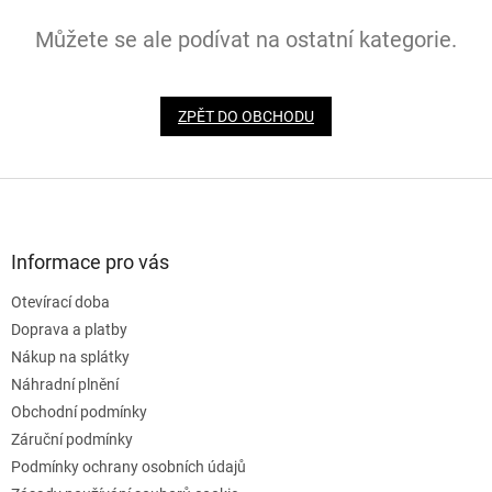
Můžete se ale podívat na ostatní kategorie.
ZPĚT DO OBCHODU
Z
á
p
a
Informace pro vás
t
Otevírací doba
í
Doprava a platby
Nákup na splátky
Náhradní plnění
Obchodní podmínky
Záruční podmínky
Podmínky ochrany osobních údajů