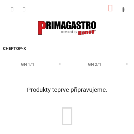
Přejít
NÁKUP
na
obsah
KOŠÍK
CHEFTOP-X
GN 1/1
GN 2/1
Produkty teprve připravujeme.