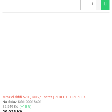
Mrazicí skříň 570 l, GN 2/1 nerez | REDFOX - DRF 600 S
Na dotaz
Kód:
00018401
32 549 Kč
(–10 %)
29 028 Kč