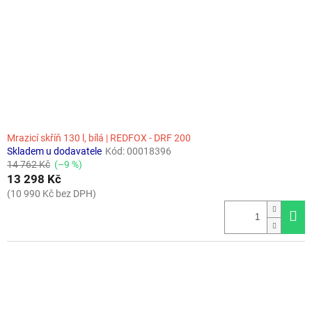
r
o
d
u
k
t
ů
Mrazicí skříň 130 l, bílá | REDFOX - DRF 200
Skladem u dodavatele
Kód:
00018396
14 762 Kč
(–9 %)
13 298 Kč
(10 990 Kč bez DPH)