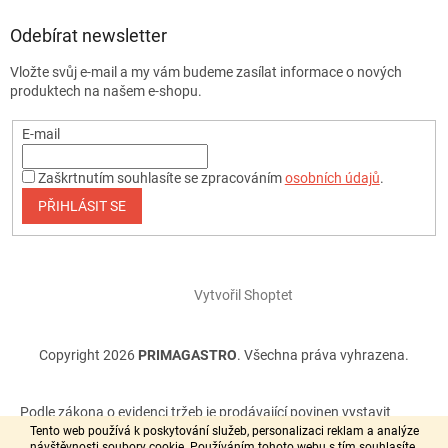
Odebírat newsletter
Vložte svůj e-mail a my vám budeme zasílat informace o nových
produktech na našem e-shopu.
E-mail
Zaškrtnutím souhlasíte se zpracováním
osobních údajů
.
PŘIHLÁSIT SE
Vytvořil Shoptet
Copyright 2026
PRIMAGASTRO
. Všechna práva vyhrazena.
Podle zákona o evidenci tržeb je prodávající povinen vystavit
kupujícímu účtenku. Zároveň je povinen zaevidovat přijatou tržbu
Tento web používá k poskytování služeb, personalizaci reklam a analýze
návštěvnosti soubory cookie. Používáním tohoto webu s tím souhlasíte.