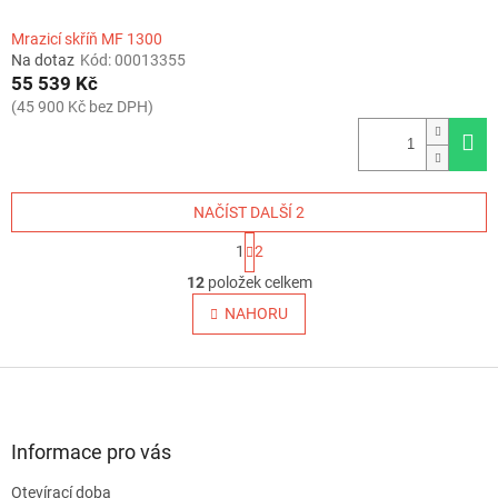
Mrazicí skříň MF 1300
Na dotaz
Kód:
00013355
55 539 Kč
(45 900 Kč bez DPH)
NAČÍST DALŠÍ 2
S
1
2
t
O
r
12
položek celkem
v
á
l
NAHORU
n
á
k
o
d
v
Z
a
á
c
á
n
í
p
í
p
a
Informace pro vás
r
t
v
Otevírací doba