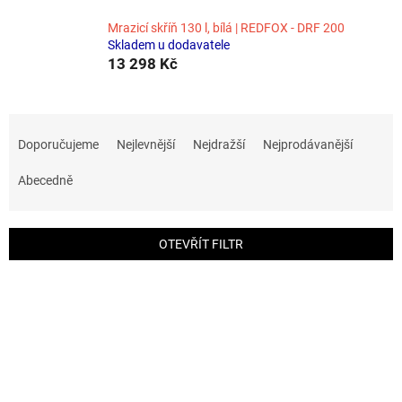
Mrazicí skříň 130 l, bílá | REDFOX - DRF 200
Skladem u dodavatele
13 298 Kč
Ř
a
Doporučujeme
Nejlevnější
Nejdražší
Nejprodávanější
z
e
Abecedně
n
í
p
OTEVŘÍT FILTR
r
o
V
d
ý
u
p
k
i
t
s
ů
p