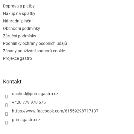
í
k
Doprava a platby
y
v
Nákup na splátky
ý
Náhradní plnění
p
Obchodní podmínky
i
s
Záruční podmínky
u
Podmínky ochrany osobních údajů
Zásady používání souborů cookie
Projekce gastro
Kontakt
obchod
@
primagastro.cz
+420 779 970 675
https://www.facebook.com/61559298717137
primagastro.cz