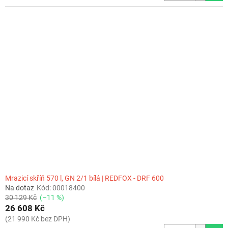
Mrazicí skříň 570 l, GN 2/1 bílá | REDFOX - DRF 600
Na dotaz
Kód:
00018400
30 129 Kč
(–11 %)
26 608 Kč
(21 990 Kč bez DPH)