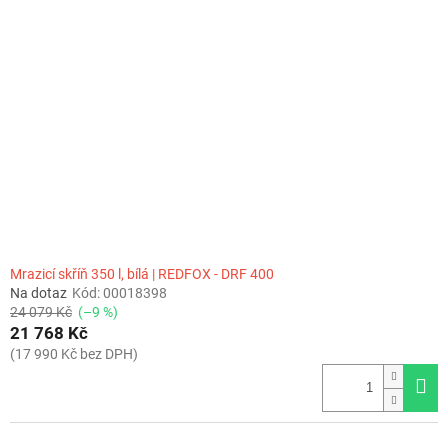
Mrazicí skříň 350 l, bílá | REDFOX - DRF 400
Na dotaz
Kód:
00018398
24 079 Kč
(–9 %)
21 768 Kč
(17 990 Kč bez DPH)