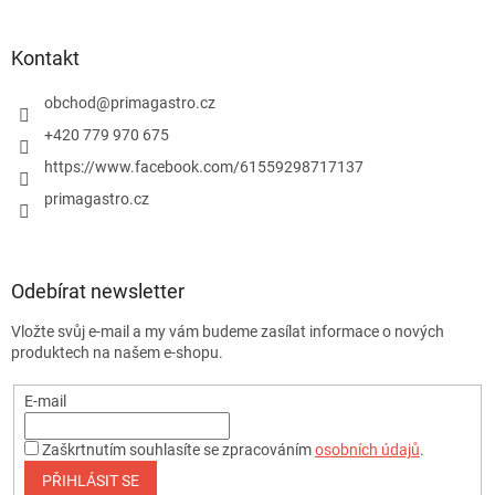
Kontakt
obchod
@
primagastro.cz
+420 779 970 675
https://www.facebook.com/61559298717137
primagastro.cz
Odebírat newsletter
Vložte svůj e-mail a my vám budeme zasílat informace o nových
produktech na našem e-shopu.
E-mail
Zaškrtnutím souhlasíte se zpracováním
osobních údajů
.
PŘIHLÁSIT SE