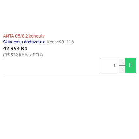
k
t
ů
ANTA C5/8 2 kohouty
Skladem u dodavatele
Kód:
4901116
42 994 Kč
(35 532 Kč bez DPH)