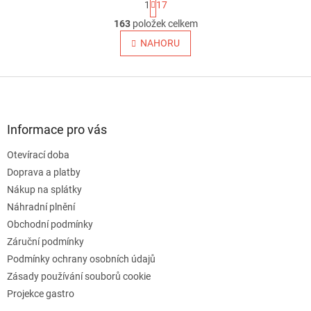
1
17
t
O
r
163
položek celkem
v
á
l
NAHORU
n
á
k
o
d
v
Z
a
á
c
á
n
í
p
í
p
a
Informace pro vás
r
t
v
Otevírací doba
í
k
Doprava a platby
y
v
Nákup na splátky
ý
Náhradní plnění
p
Obchodní podmínky
i
s
Záruční podmínky
u
Podmínky ochrany osobních údajů
Zásady používání souborů cookie
Projekce gastro