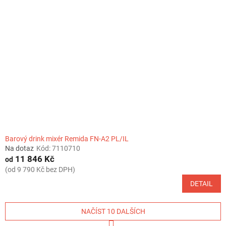
Barový drink mixér Remida FN-A2 PL/IL
Na dotaz
Kód:
7110710
11 846 Kč
od
(od 9 790 Kč bez DPH)
DETAIL
NAČÍST 10 DALŠÍCH
S