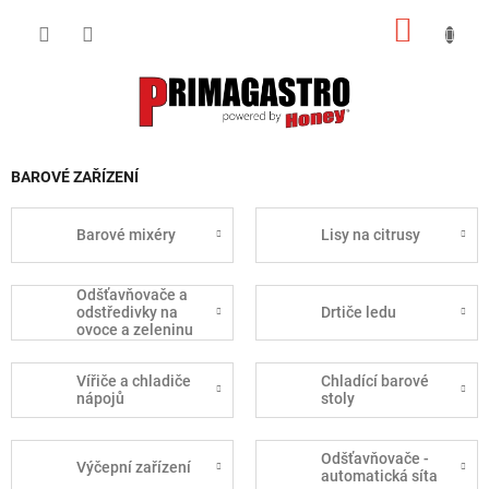
Přejít
NÁKUP
na
obsah
KOŠÍK
BAROVÉ ZAŘÍZENÍ
Barové mixéry
Lisy na citrusy
Odšťavňovače a
odstředivky na
Drtiče ledu
ovoce a zeleninu
Vířiče a chladiče
Chladící barové
nápojů
stoly
Odšťavňovače -
Výčepní zařízení
automatická síta