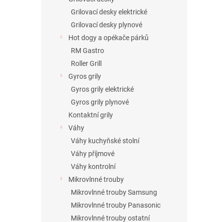
Grilovací desky elektrické
Grilovací desky plynové
Hot dogy a opékače párků
RM Gastro
Roller Grill
Gyros grily
Gyros grily elektrické
Gyros grily plynové
Kontaktní grily
Váhy
Váhy kuchyňské stolní
Váhy příjmové
Váhy kontrolní
Mikrovlnné trouby
Mikrovlnné trouby Samsung
Mikrovlnné trouby Panasonic
Mikrovlnné trouby ostatní