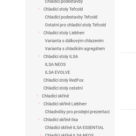
Chladící podestavby
Chladící stoly Tefcold
Chladící podestavby Tefcold
Ostatní pro chladící stoly Tefcold
Chladící stoly Liebherr
Varianta s dálkovým chlazením
Varianta s chladícím agregátem
Chladící stoly ILSA
ILSA NEOS
ILSA EVOLVE
Chladící stoly RedFox
Chladící stoly ostatní
Chladící skříně
Chladící skříně Liebherr
Chladničky pro prodejní prezentaci
Chladící skříně Ilsa
Chladící skříně ILSA ESSENTIAL
Chladící skříně ILSA NEOS