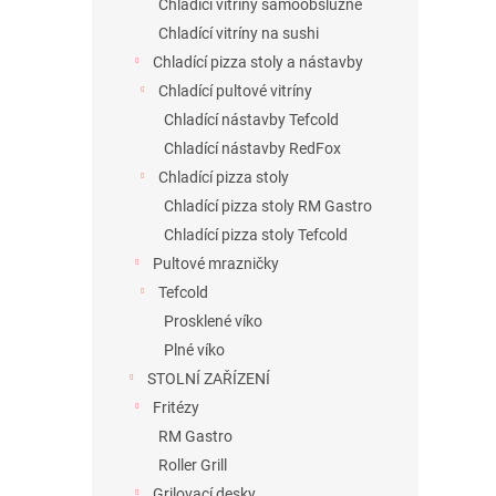
Chladící vitríny samoobslužné
Chladící vitríny na sushi
Chladící pizza stoly a nástavby
Chladící pultové vitríny
Chladící nástavby Tefcold
Chladící nástavby RedFox
Chladící pizza stoly
Chladící pizza stoly RM Gastro
Chladící pizza stoly Tefcold
Pultové mrazničky
Tefcold
Prosklené víko
Plné víko
STOLNÍ ZAŘÍZENÍ
Fritézy
RM Gastro
Roller Grill
Grilovací desky