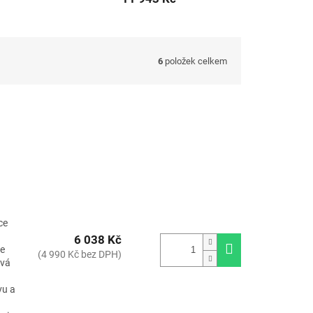
6
položek celkem
ce
6 038 Kč
je
(4 990 Kč bez DPH)
ává
vu a