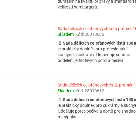
důrazem na kvalitu přípravy a standardiz
velikosti hamburgerů.
Sada dělících celofánových listů průměr 
Skladem
Kód:
28010605
📄
Sada dělících celofánových listů 100
je praktický doplněk pro profesionální
kuchyně a cukrárny. Umožňuje snadné
oddělení jednotlivých porcí a pečiva.
Sada dělících celofánových listů, průměr 
Skladem
Kód:
28010612
📄
Sada dělících celofánových listů 150
je praktický doplněk pro cukrárny a kuchy
Odděluje porce pečiva a dortů pro snadn
manipulaci.