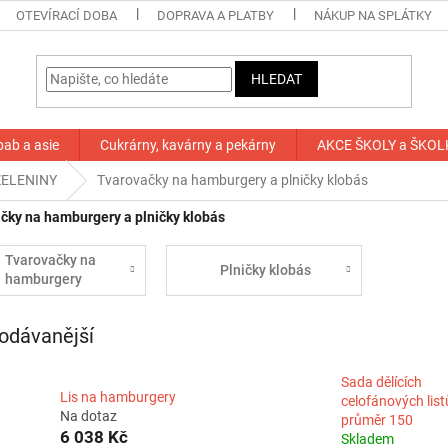
OTEVÍRACÍ DOBA
DOPRAVA A PLATBY
NÁKUP NA SPLÁTKY
HLEDAT
bab a asie
Cukrárny, kavárny a pekárny
AKCE ŠKOLY a ŠKOL
ZELENINY
Tvarovačky na hamburgery a plničky klobás
čky na hamburgery a plničky klobás
Tvarovačky na
Plničky klobás
hamburgery
odávanější
Sada dělících
Lis na hamburgery
celofánových list
Na dotaz
průměr 150
6 038 Kč
Skladem