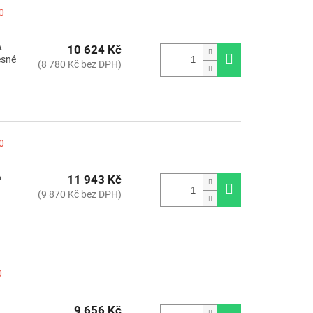
0
A
10 624 Kč
esné
(8 780 Kč bez DPH)
0
A
11 943 Kč
(9 870 Kč bez DPH)
0
9 656 Kč