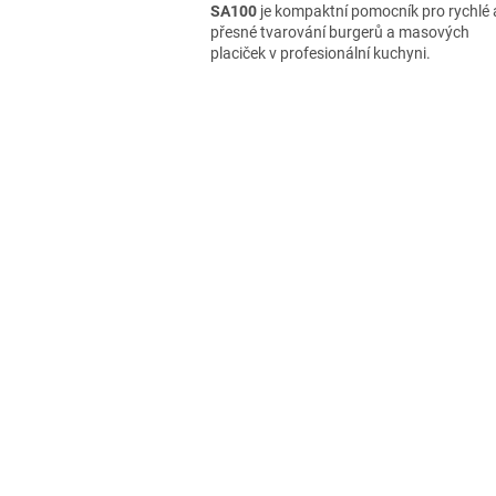
SA100
je kompaktní pomocník pro rychlé 
přesné tvarování burgerů a masových
placiček v profesionální kuchyni.
O
v
l
á
d
a
c
í
p
r
v
k
y
v
ý
p
i
s