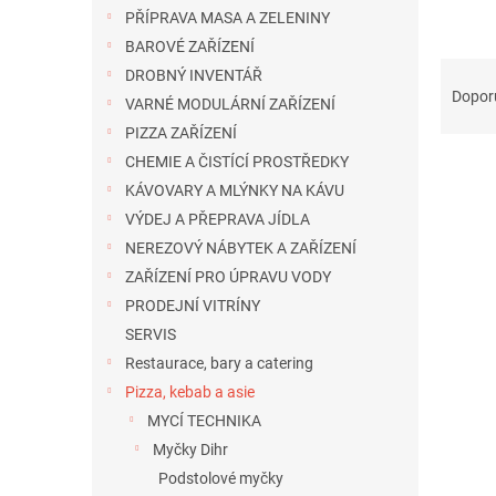
n
PŘÍPRAVA MASA A ZELENINY
e
BAROVÉ ZAŘÍZENÍ
l
Ř
DROBNÝ INVENTÁŘ
a
Dopor
VARNÉ MODULÁRNÍ ZAŘÍZENÍ
z
PIZZA ZAŘÍZENÍ
e
CHEMIE A ČISTÍCÍ PROSTŘEDKY
n
í
KÁVOVARY A MLÝNKY NA KÁVU
p
VÝDEJ A PŘEPRAVA JÍDLA
V
r
ý
NEREZOVÝ NÁBYTEK A ZAŘÍZENÍ
o
p
ZAŘÍZENÍ PRO ÚPRAVU VODY
d
i
PRODEJNÍ VITRÍNY
u
s
k
SERVIS
p
t
Restaurace, bary a catering
r
ů
Pizza, kebab a asie
o
d
MYCÍ TECHNIKA
u
Myčky Dihr
k
Podstolové myčky
t