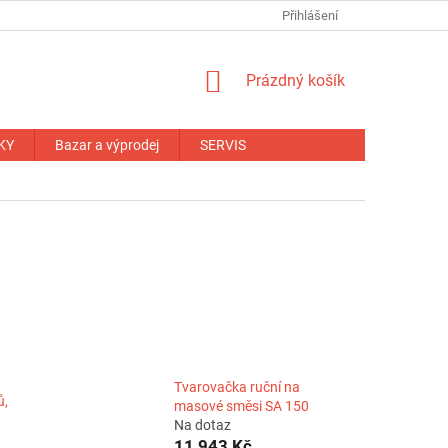
NÁHRADNÍ PLNĚNÍ
OBCHODNÍ PODMÍNKY
Přihlášení
ZÁRUČNÍ PODM
NÁKUPNÍ
Prázdný košík
KOŠÍK
KY
Bazar a výprodej
SERVIS
Tvarovačka ruční na
ů,
masové směsi SA 150
Na dotaz
11 943 Kč