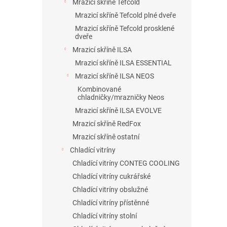
Mrazicí skříně Tefcold
Mrazicí skříně Tefcold plné dveře
Mrazicí skříně Tefcold prosklené
dveře
Mrazicí skříně ILSA
Mrazicí skříně ILSA ESSENTIAL
Mrazicí skříně ILSA NEOS
Kombinované
chladničky/mrazničky Neos
Mrazicí skříně ILSA EVOLVE
Mrazicí skříně RedFox
Mrazicí skříně ostatní
Chladící vitríny
Chladící vitríny CONTEG COOLING
Chladící vitríny cukrářské
Chladící vitríny obslužné
Chladící vitríny přístěnné
Chladící vitríny stolní