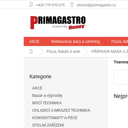
Přejít
+420 779 970 675
obchod@primagastro.cz
na
obsah
AKCE
Restaurace, bary a catering
Pizza, ke
Domů
Pizza, kebab a asie
PŘÍPRAVA MASA A 
P
Tvarova
o
Přeskočit
s
Kategorie
kategorie
t
r
AKCE
a
Nejpr
Bazar a výprodej
n
MYCÍ TECHNIKA
n
í
CHLADICÍ A MRAZICÍ TECHNIKA
p
KONVEKTOMATY A PECE
a
STOLNÍ ZAŘÍZENÍ