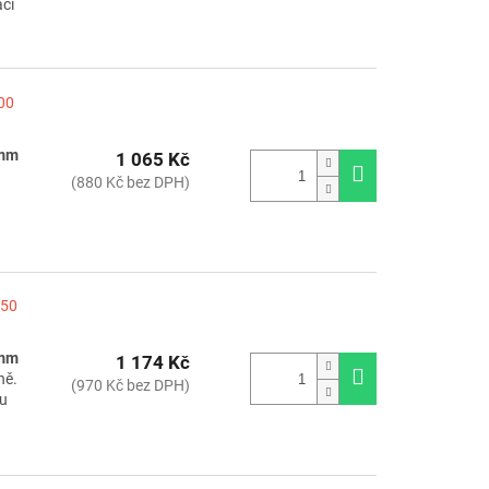
aci
100
 mm
1 065 Kč
(880 Kč bez DPH)
150
 mm
1 174 Kč
ně.
(970 Kč bez DPH)
ou