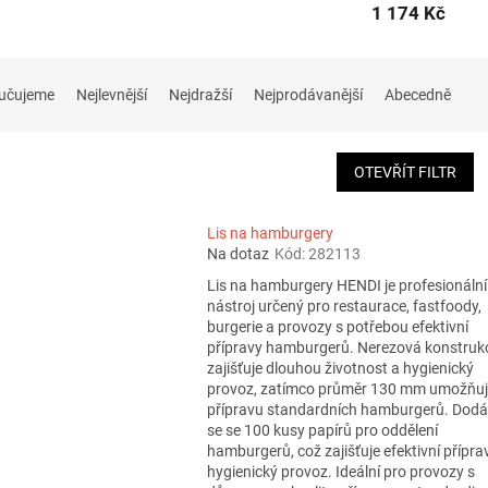
1 174 Kč
učujeme
Nejlevnější
Nejdražší
Nejprodávanější
Abecedně
OTEVŘÍT FILTR
Lis na hamburgery
Na dotaz
Kód:
282113
Lis na hamburgery HENDI je profesionální
nástroj určený pro restaurace, fastfoody,
burgerie a provozy s potřebou efektivní
přípravy hamburgerů. Nerezová konstruk
zajišťuje dlouhou životnost a hygienický
provoz, zatímco průměr 130 mm umožňu
přípravu standardních hamburgerů. Dod
se se 100 kusy papírů pro oddělení
hamburgerů, což zajišťuje efektivní přípra
hygienický provoz. Ideální pro provozy s