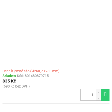
Cedník jemné síto (Ø260, d=280 mm)
Skladem
Kód:
801480879715
835 Kč
(690 Kč bez DPH)