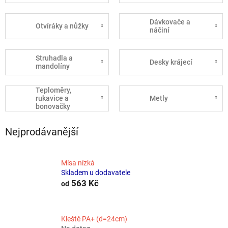
Dávkovače a
Otvíráky a nůžky
náčiní
Struhadla a
Desky krájecí
mandolíny
Teploměry,
rukavice a
Metly
bonovačky
Nejprodávanější
Mísa nízká
Skladem u dodavatele
563 Kč
od
Kleště PA+ (d=24cm)