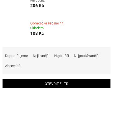
Na dotaz
206 Kč
Obracečka Proline 44
Skladem
108 Kč
Ř
a
Doporučujeme
Nejlevnější
Nejdražší
Nejprodávanější
z
e
Abecedně
n
í
p
OTEVŘÍT FILTR
r
o
V
d
ý
u
p
k
i