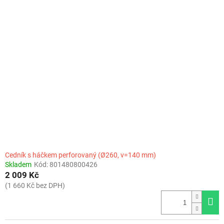
Cedník s háčkem perforovaný (Ø260, v=140 mm)
Skladem
Kód:
801480800426
2 009 Kč
(1 660 Kč bez DPH)