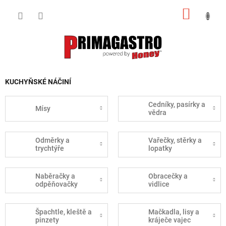
Přejít
NÁKUP
na
obsah
KOŠÍK
KUCHYŇSKÉ NÁČINÍ
Cedníky, pasírky a
Mísy
vědra
Odměrky a
Vařečky, stěrky a
trychtýře
lopatky
Naběračky a
Obracečky a
odpěňovačky
vidlice
Špachtle, kleště a
Mačkadla, lisy a
pinzety
kráječe vajec