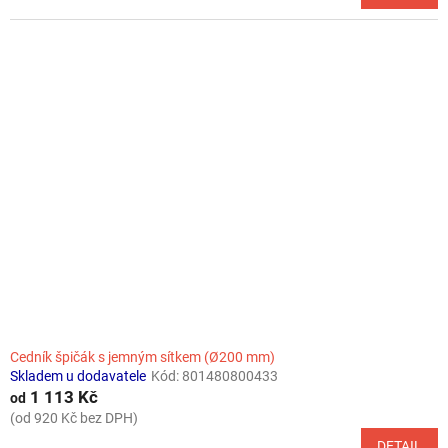
Cedník špičák s jemným sítkem (Ø200 mm)
Skladem u dodavatele
Kód:
801480800433
1 113 Kč
od
(od 920 Kč bez DPH)
DETAIL