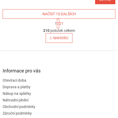
NAČÍST 10 DALŠÍCH
S
1
21
t
O
r
210
položek celkem
v
á
l
NAHORU
n
á
k
o
d
v
Z
a
á
c
á
n
í
p
í
p
a
Informace pro vás
r
t
v
Otevírací doba
í
k
Doprava a platby
y
v
Nákup na splátky
ý
Náhradní plnění
p
Obchodní podmínky
i
s
Záruční podmínky