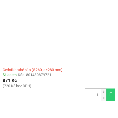
Cedník hrubé síto (Ø260, d=280 mm)
Skladem
Kód:
801480879721
871 Kč
(720 Kč bez DPH)