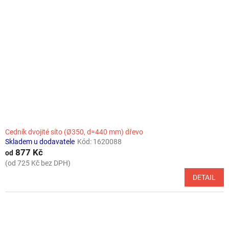
t
s
ů
p
r
o
d
u
k
t
ů
Cedník dvojité síto (Ø350, d=440 mm) dřevo
Skladem u dodavatele
Kód:
1620088
877 Kč
od
(od 725 Kč bez DPH)
DETAIL