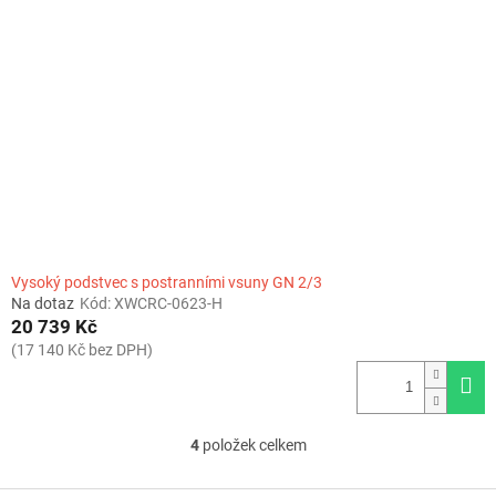
Vysoký podstvec s postranními vsuny GN 2/3
Na dotaz
Kód:
XWCRC-0623-H
20 739 Kč
(17 140 Kč bez DPH)
4
položek celkem
O
v