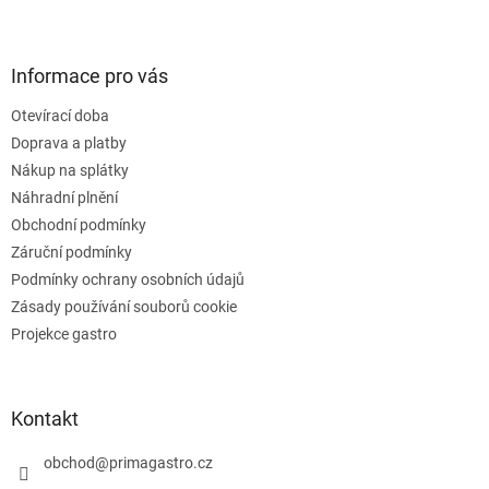
l
Z
á
á
d
p
a
a
Informace pro vás
c
t
í
Otevírací doba
í
p
Doprava a platby
r
v
Nákup na splátky
k
Náhradní plnění
y
Obchodní podmínky
v
ý
Záruční podmínky
p
Podmínky ochrany osobních údajů
i
Zásady používání souborů cookie
s
u
Projekce gastro
Kontakt
obchod
@
primagastro.cz