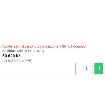
r
o
d
u
k
t
ů
Kondenzační digestoř pro konvektomaty GN 1/1 Compact
Na dotaz
Kód:
XECHC-HC13
50 620 Kč
(41 835 Kč bez DPH)