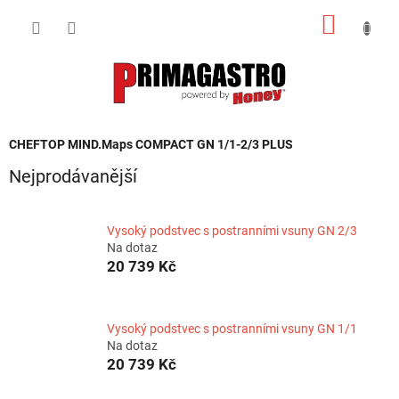
Přejít
NÁKUP
na
obsah
KOŠÍK
CHEFTOP MIND.Maps COMPACT GN 1/1-2/3 PLUS
Nejprodávanější
Vysoký podstvec s postranními vsuny GN 2/3
Na dotaz
20 739 Kč
Vysoký podstvec s postranními vsuny GN 1/1
Na dotaz
20 739 Kč