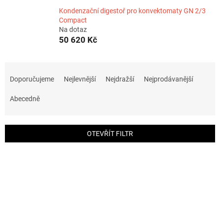
Kondenzační digestoř pro konvektomaty GN 2/3
Compact
Na dotaz
50 620 Kč
Ř
a
Doporučujeme
Nejlevnější
Nejdražší
Nejprodávanější
z
e
Abecedně
n
í
p
OTEVŘÍT FILTR
r
o
V
d
ý
u
p
k
i
t
s
ů
p