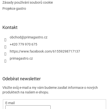
Zásady používání souborů cookie
s
u
Projekce gastro
Kontakt
obchod
@
primagastro.cz
+420 779 970 675
https://www.facebook.com/61559298717137
primagastro.cz
Odebírat newsletter
Vložte svůj e-mail a my vám budeme zasílat informace o nových
produktech na našem e-shopu.
E-mail