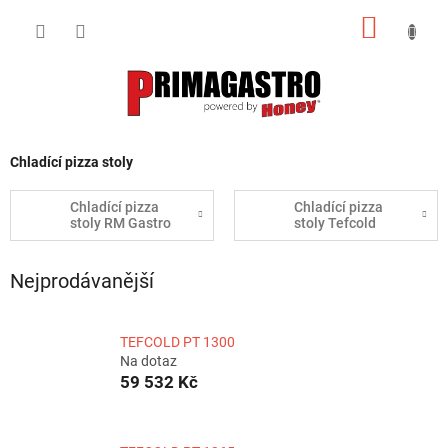
Přejít
NÁKUP
na
obsah
KOŠÍK
Chladící pizza stoly
Chladící pizza
Chladící pizza
stoly RM Gastro
stoly Tefcold
Nejprodávanější
TEFCOLD PT 1300
Na dotaz
59 532 Kč