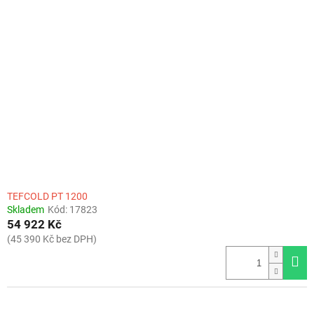
k
i
t
s
ů
p
r
o
d
u
k
t
ů
TEFCOLD PT 1200
Skladem
Kód:
17823
54 922 Kč
(45 390 Kč bez DPH)