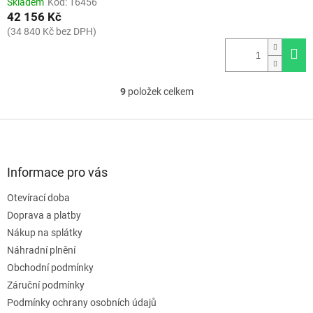
Skladem
Kód:
16456
42 156 Kč
(34 840 Kč bez DPH)
9
položek celkem
O
v
l
Z
á
á
d
p
a
a
Informace pro vás
c
t
í
Otevírací doba
í
p
Doprava a platby
r
v
Nákup na splátky
k
Náhradní plnění
y
Obchodní podmínky
v
ý
Záruční podmínky
p
Podmínky ochrany osobních údajů
i