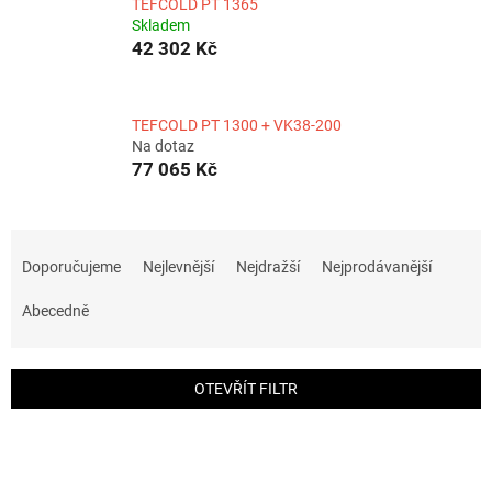
TEFCOLD PT 1365
Skladem
42 302 Kč
TEFCOLD PT 1300 + VK38-200
Na dotaz
77 065 Kč
Ř
a
Doporučujeme
Nejlevnější
Nejdražší
Nejprodávanější
z
e
Abecedně
n
í
p
OTEVŘÍT FILTR
r
o
V
d
ý
u
p