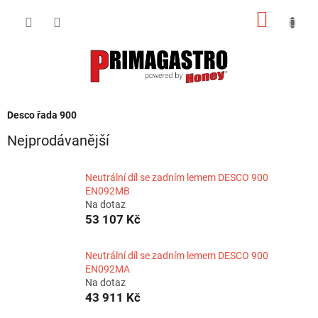
Přejít
NÁKUP
na
obsah
KOŠÍK
Desco řada 900
Nejprodávanější
Neutrální díl se zadním lemem DESCO 900
EN092MB
Na dotaz
53 107 Kč
Neutrální díl se zadním lemem DESCO 900
EN092MA
Na dotaz
43 911 Kč