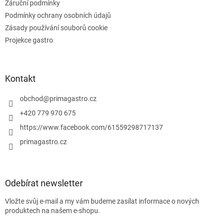
s
Záruční podmínky
u
Podmínky ochrany osobních údajů
Zásady používání souborů cookie
Projekce gastro
Kontakt
obchod
@
primagastro.cz
+420 779 970 675
https://www.facebook.com/61559298717137
primagastro.cz
Odebírat newsletter
Vložte svůj e-mail a my vám budeme zasílat informace o nových
produktech na našem e-shopu.