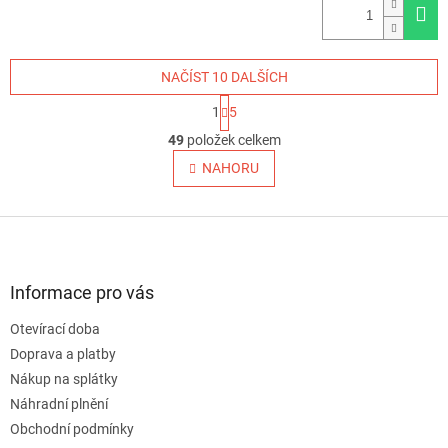
NAČÍST 10 DALŠÍCH
S
1
5
t
O
r
49
položek celkem
v
á
l
NAHORU
n
á
k
o
d
v
Z
a
á
c
á
n
í
p
í
p
a
Informace pro vás
r
t
v
Otevírací doba
í
k
Doprava a platby
y
v
Nákup na splátky
ý
Náhradní plnění
p
Obchodní podmínky
i