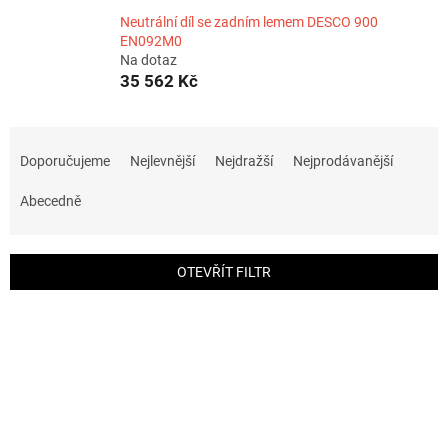
Neutrální díl se zadním lemem DESCO 900
EN092M0
Na dotaz
35 562 Kč
Ř
a
Doporučujeme
Nejlevnější
Nejdražší
Nejprodávanější
z
e
Abecedně
n
í
p
OTEVŘÍT FILTR
r
o
V
d
ý
u
p
k
i
t
s
ů
p