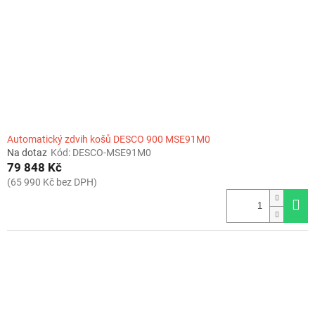
r
o
d
u
k
t
ů
Automatický zdvih košů DESCO 900 MSE91M0
Na dotaz
Kód:
DESCO-MSE91M0
79 848 Kč
(65 990 Kč bez DPH)