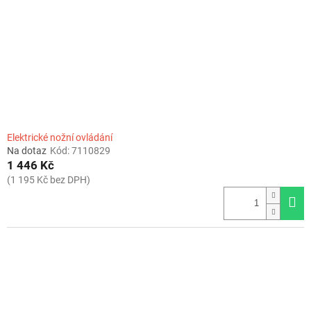
r
o
d
u
k
t
ů
Elektrické nožní ovládání
Na dotaz
Kód:
7110829
1 446 Kč
(1 195 Kč bez DPH)