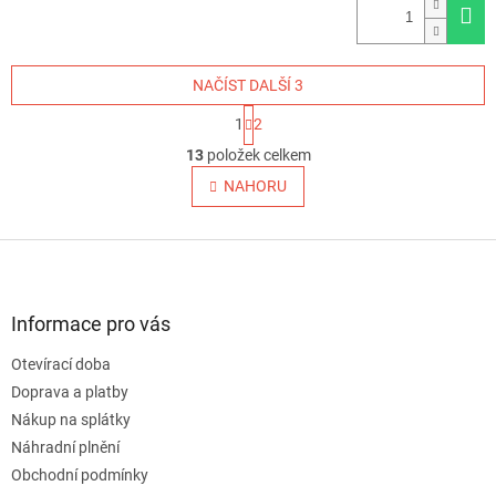
NAČÍST DALŠÍ 3
S
1
2
t
O
r
13
položek celkem
v
á
l
NAHORU
n
á
k
o
d
v
Z
a
á
c
á
n
í
p
í
p
a
Informace pro vás
r
t
v
Otevírací doba
í
k
Doprava a platby
y
v
Nákup na splátky
ý
Náhradní plnění
p
Obchodní podmínky
i