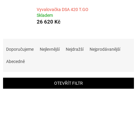
Vyvalovačka DSA 420 T.GO
Skladem
26 620 Kč
Ř
a
Doporučujeme
Nejlevnější
Nejdražší
Nejprodávanější
z
e
Abecedně
n
í
p
OTEVŘÍT FILTR
r
o
V
d
ý
u
p
k
i
t
s
ů
p