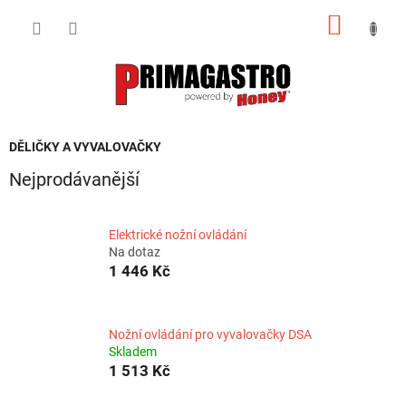
Přejít
NÁKUP
na
obsah
KOŠÍK
DĚLIČKY A VYVALOVAČKY
Nejprodávanější
Elektrické nožní ovládání
Na dotaz
1 446 Kč
Nožní ovládání pro vyvalovačky DSA
Skladem
1 513 Kč