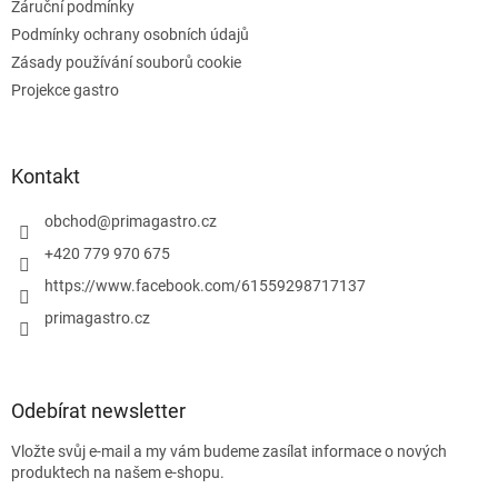
s
Záruční podmínky
u
Podmínky ochrany osobních údajů
Zásady používání souborů cookie
Projekce gastro
Kontakt
obchod
@
primagastro.cz
+420 779 970 675
https://www.facebook.com/61559298717137
primagastro.cz
Odebírat newsletter
Vložte svůj e-mail a my vám budeme zasílat informace o nových
produktech na našem e-shopu.