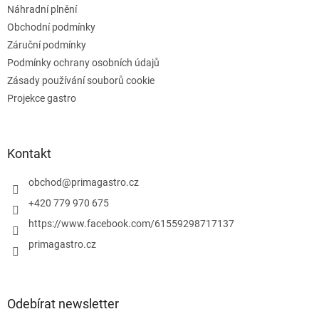
ý
Náhradní plnění
p
Obchodní podmínky
i
s
Záruční podmínky
u
Podmínky ochrany osobních údajů
Zásady používání souborů cookie
Projekce gastro
Kontakt
obchod
@
primagastro.cz
+420 779 970 675
https://www.facebook.com/61559298717137
primagastro.cz
Odebírat newsletter