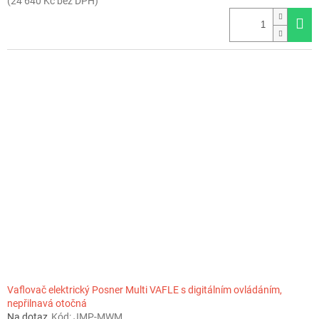
(24 640 Kč bez DPH)
Vaflovač elektrický Posner Multi VAFLE s digitálním ovládáním,
nepřilnavá otočná
Na dotaz
Kód:
JMP-MWM