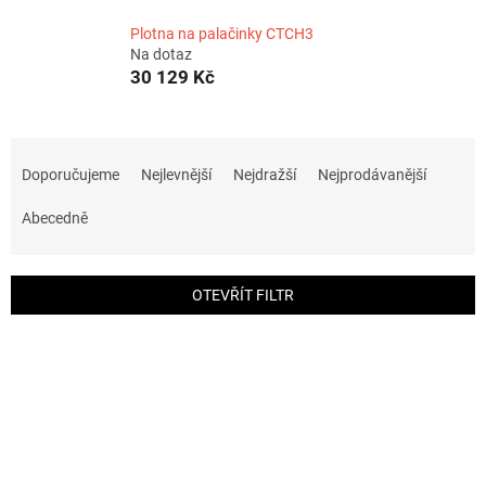
Plotna na palačinky CTCH3
Na dotaz
30 129 Kč
Ř
a
Doporučujeme
Nejlevnější
Nejdražší
Nejprodávanější
z
e
Abecedně
n
í
p
OTEVŘÍT FILTR
r
o
V
d
ý
u
p
k
i
t
s
ů
p