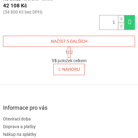
42 108 Kč
(34 800 Kč bez DPH)
NAČÍST 5 DALŠÍCH
S
1
2
t
O
r
15
položek celkem
v
á
l
NAHORU
n
á
k
o
d
v
Z
a
á
c
á
n
í
p
í
p
a
Informace pro vás
r
t
v
Otevírací doba
í
k
Doprava a platby
y
v
Nákup na splátky