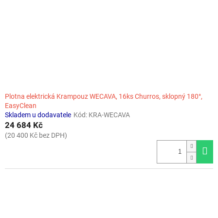
r
o
d
u
k
t
ů
Plotna elektrická Krampouz WECAVA, 16ks Churros, sklopný 180°,
EasyClean
Skladem u dodavatele
Kód:
KRA-WECAVA
24 684 Kč
(20 400 Kč bez DPH)