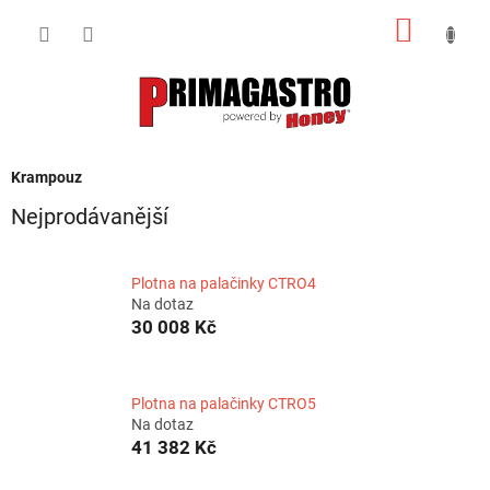
Přejít
NÁKUP
na
obsah
KOŠÍK
Krampouz
Nejprodávanější
Plotna na palačinky CTRO4
Na dotaz
30 008 Kč
Plotna na palačinky CTRO5
Na dotaz
41 382 Kč