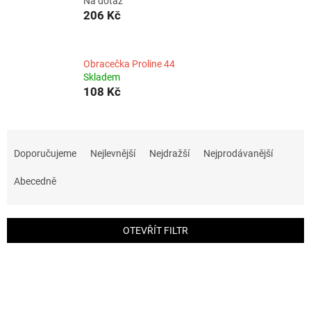
Na dotaz
206 Kč
Obracečka Proline 44
Skladem
108 Kč
Ř
a
Doporučujeme
Nejlevnější
Nejdražší
Nejprodávanější
z
e
Abecedně
n
í
p
OTEVŘÍT FILTR
r
o
V
d
ý
u
p
k
i