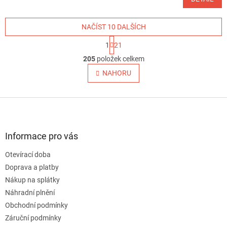
NAČÍST 10 DALŠÍCH
S
1
21
t
O
r
205
položek celkem
v
á
l
NAHORU
n
á
k
o
d
v
Z
a
á
c
á
n
í
p
í
p
a
Informace pro vás
r
t
v
Otevírací doba
í
k
Doprava a platby
y
v
Nákup na splátky
ý
Náhradní plnění
p
Obchodní podmínky
i
s
Záruční podmínky