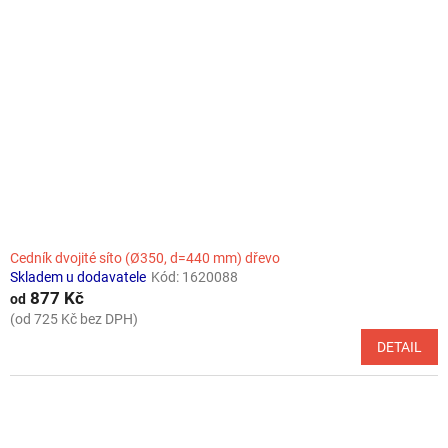
t
s
ů
p
r
o
d
u
k
t
ů
Cedník dvojité síto (Ø350, d=440 mm) dřevo
Skladem u dodavatele
Kód:
1620088
877 Kč
od
(od 725 Kč bez DPH)
DETAIL