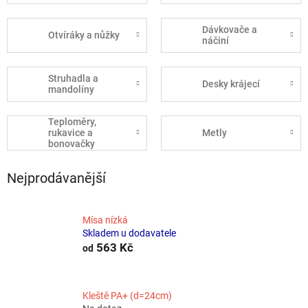
Dávkovače a
Otvíráky a nůžky
náčiní
Struhadla a
Desky krájecí
mandolíny
Teploměry,
rukavice a
Metly
bonovačky
Nejprodávanější
Mísa nízká
Skladem u dodavatele
563 Kč
od
Kleště PA+ (d=24cm)