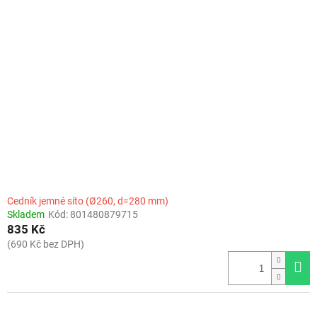
Cedník jemné síto (Ø260, d=280 mm)
Skladem
Kód:
801480879715
835 Kč
(690 Kč bez DPH)