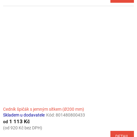
Cedník špičák s jemným sítkem (Ø200 mm)
Skladem u dodavatele
Kód:
801480800433
1 113 Kč
od
(od 920 Kč bez DPH)
DETAIL