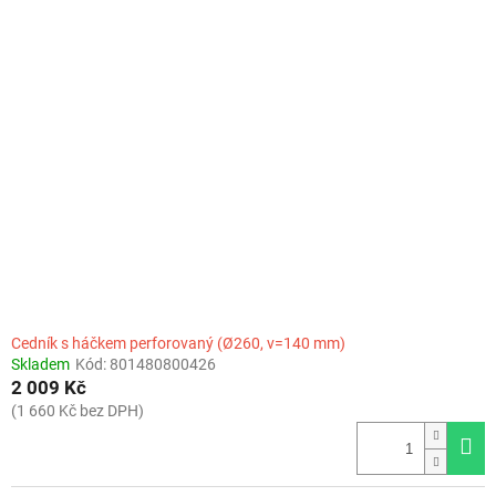
Cedník s háčkem perforovaný (Ø260, v=140 mm)
Skladem
Kód:
801480800426
2 009 Kč
(1 660 Kč bez DPH)