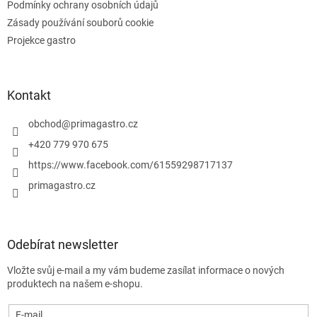
u
Podmínky ochrany osobních údajů
Zásady používání souborů cookie
Projekce gastro
Kontakt
obchod
@
primagastro.cz
+420 779 970 675
https://www.facebook.com/61559298717137
primagastro.cz
Odebírat newsletter
Vložte svůj e-mail a my vám budeme zasílat informace o nových
produktech na našem e-shopu.
E-mail