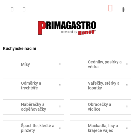
Přejít
NÁKUP
na
obsah
KOŠÍK
Kuchyňské náčiní
Cedníky, pasírky a
Mísy
vědra
Odměrky a
Vařečky, stěrky a
trychtýře
lopatky
Naběračky a
Obracečky a
odpěňovačky
vidlice
Špachtle, kleště a
Mačkadla, lisy a
pinzety
kráječe vajec