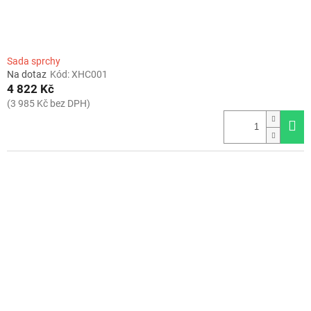
t
ů
Sada sprchy
Na dotaz
Kód:
XHC001
4 822 Kč
(3 985 Kč bez DPH)