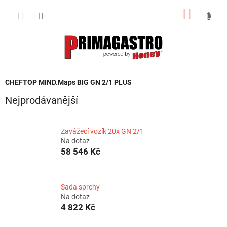
Přejít
NÁKUP
na
obsah
KOŠÍK
CHEFTOP MIND.Maps BIG GN 2/1 PLUS
Nejprodávanější
Zavážecí vozík 20x GN 2/1
Na dotaz
58 546 Kč
Sada sprchy
Na dotaz
4 822 Kč