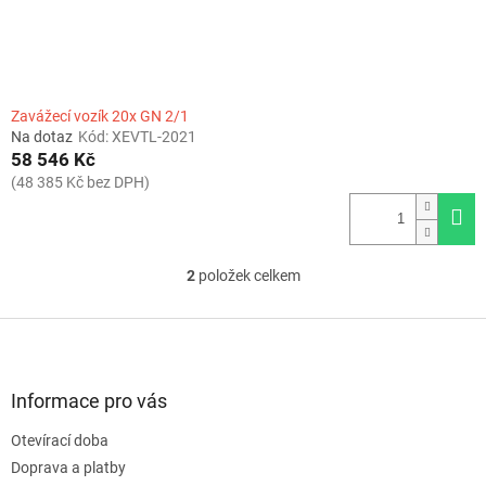
Zavážecí vozík 20x GN 2/1
Na dotaz
Kód:
XEVTL-2021
58 546 Kč
(48 385 Kč bez DPH)
2
položek celkem
O
v
l
Z
á
á
d
p
a
a
Informace pro vás
c
t
í
Otevírací doba
í
p
Doprava a platby
r