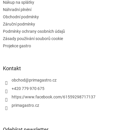
v
Nákup na splátky
k
Náhradní plnění
y
Obchodní podmínky
v
ý
Záruční podmínky
p
Podmínky ochrany osobních údajů
i
Zásady používání souborů cookie
s
u
Projekce gastro
Kontakt
obchod
@
primagastro.cz
+420 779 970 675
https://www.facebook.com/61559298717137
primagastro.cz
Odebírat newsletter