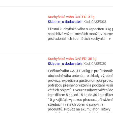
Kuchyňská váha CAS ED- 3 kg
Skladem u dodavatele
Kód:
CASED03
Přesná kuchyňská váha s kapacitou 3 kg 
spolehlivé vážení menších množství surov
profesionálních i domácích kuchyních. 🔹
Kuchyňská váha CAS ED- 30 kg
Skladem u dodavatele
Kód:
CASED30
Počítací váha CAS ED 30kg je profesionáln
obchodní váha určená pro sklady, výrobní
provozy, expedice a gastronomické provo
potřebou přesného vážení a počítání kusů
větších objemů. Dvourozsahové vážení d
kg s dílkem 5 g a od 15 kg do 30 kg s dílk
10 g zajišťuje vysokou přesnost při vážení
středních i větších objemů surovin a
produktů. Provoz na akumulátor i síťový