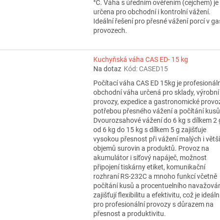
°C. Váha s úředním ověřením (cejchem) je
určena pro obchodní i kontrolní vážení.
Ideální řešení pro přesné vážení porcí v ga
provozech.
Kuchyňská váha CAS ED- 15 kg
Na dotaz
Kód:
CASED15
Počítací váha CAS ED 15kg je profesionáln
obchodní váha určená pro sklady, výrobní
provozy, expedice a gastronomické provo
potřebou přesného vážení a počítání kusů
Dvourozsahové vážení do 6 kg s dílkem 2 
od 6 kg do 15 kg s dílkem 5 g zajišťuje
vysokou přesnost při vážení malých i větš
objemů surovin a produktů. Provoz na
akumulátor i síťový napáječ, možnost
připojení tiskárny etiket, komunikační
rozhraní RS-232C a mnoho funkcí včetně
počítání kusů a procentuelního navažová
zajišťují flexibilitu a efektivitu, což je ideáln
pro profesionální provozy s důrazem na
přesnost a produktivitu.