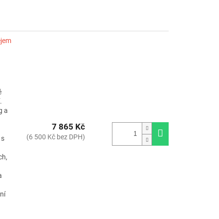
ejem
é
.
g a
7 865 Kč
(6 500 Kč bez DPH)
 s
ch,
a
ní