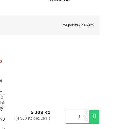
24
položek celkem
10
 s
y,
10
lní
ný
5 203 Kč
(4 300 Kč bez DPH)
190