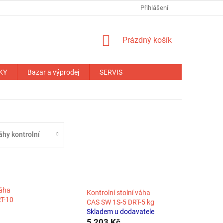
NÁHRADNÍ PLNĚNÍ
OBCHODNÍ PODMÍNKY
Přihlášení
ZÁRUČNÍ PODM
NÁKUPNÍ
Prázdný košík
KOŠÍK
KY
Bazar a výprodej
SERVIS
áhy kontrolní
váha
Kontrolní stolní váha
T-10
CAS SW 1S-5 DRT-5 kg
Skladem u dodavatele
5 203 Kč