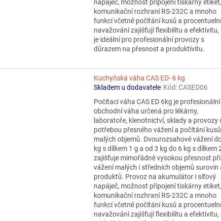
napáječ, možnost připojení tiskárny etiket
komunikační rozhraní RS-232C a mnoho
funkcí včetně počítání kusů a procentueln
navažování zajišťují flexibilitu a efektivitu,
je ideální pro profesionální provozy s
důrazem na přesnost a produktivitu.
Kuchyňská váha CAS ED- 6 kg
Skladem u dodavatele
Kód:
CASED06
Počítací váha CAS ED 6kg je profesionální
obchodní váha určená pro lékárny,
laboratoře, klenotnictví, sklady a provozy 
potřebou přesného vážení a počítání kusů
malých objemů. Dvourozsahové vážení do
kg s dílkem 1 g a od 3 kg do 6 kg s dílkem 
zajišťuje mimořádně vysokou přesnost při
vážení malých i středních objemů surovin 
produktů. Provoz na akumulátor i síťový
napáječ, možnost připojení tiskárny etiket
komunikační rozhraní RS-232C a mnoho
funkcí včetně počítání kusů a procentueln
navažování zajišťují flexibilitu a efektivitu,