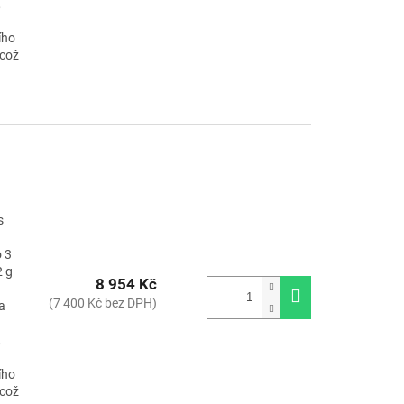
,
ího
 což
s
 3
2 g
8 954 Kč
(7 400 Kč bez DPH)
a
,
ího
 což