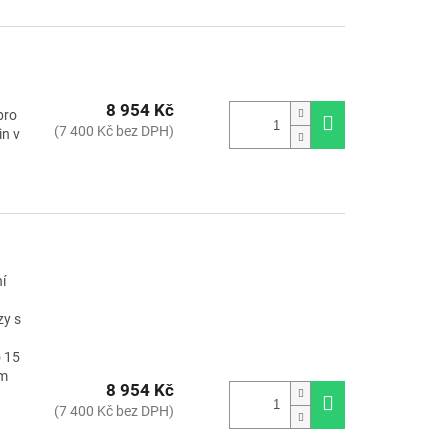
8 954 Kč
pro
(7 400 Kč bez DPH)
in v
í
zy s
o 15
em
8 954 Kč
(7 400 Kč bez DPH)