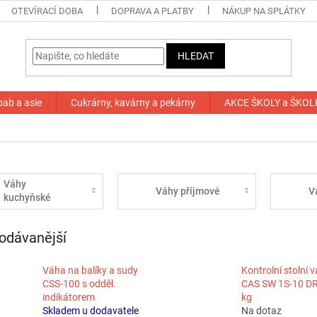
OTEVÍRACÍ DOBA
DOPRAVA A PLATBY
NÁKUP NA SPLÁTKY
HLEDAT
bab a asie
Cukrárny, kavárny a pekárny
AKCE ŠKOLY a ŠKOL
Váhy
Váhy příjmové
V
kuchyňské
stolní
odávanější
Váha na balíky a sudy
Kontrolní stolní 
CSS-100 s odděl.
CAS SW 1S-10 DR
indikátorem
kg
Skladem u dodavatele
Na dotaz