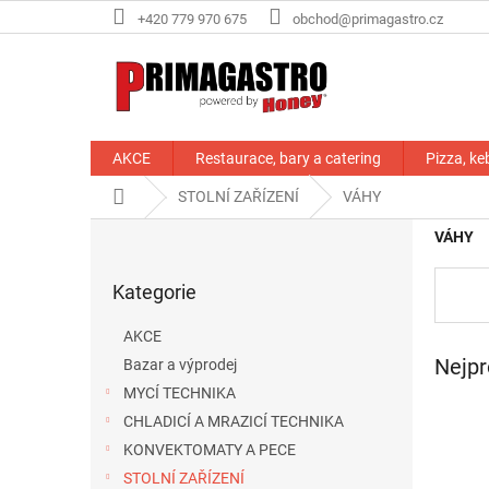
Přejít
+420 779 970 675
obchod@primagastro.cz
na
obsah
AKCE
Restaurace, bary a catering
Pizza, ke
Domů
STOLNÍ ZAŘÍZENÍ
VÁHY
P
VÁHY
o
Přeskočit
s
Kategorie
kategorie
t
r
AKCE
a
Nejpr
Bazar a výprodej
n
MYCÍ TECHNIKA
n
í
CHLADICÍ A MRAZICÍ TECHNIKA
p
KONVEKTOMATY A PECE
a
STOLNÍ ZAŘÍZENÍ