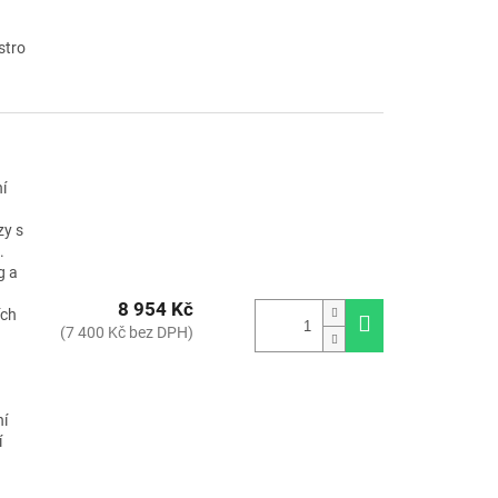
stro
í
zy s
.
g a
8 954 Kč
ích
(7 400 Kč bez DPH)
ní
í