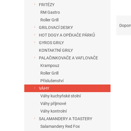
n
FRITÉZY
e
RM Gastro
l
Ř
Roller Grill
a
Dopor
GRILOVACÍ DESKY
z
HOT DOGY A OPÉKAČE PÁRKŮ
e
GYROS GRILY
n
í
KONTAKTNÍ GRILY
p
PALAČINKOVAČE A VAFLOVAČE
V
r
ý
Krampouz
o
p
Roller Grill
d
i
Příslušenství
u
s
k
VÁHY
p
t
Váhy kuchyňské stolní
r
ů
Váhy příjmové
o
d
Váhy kontrolní
u
SALAMANDERY A TOASTERY
k
Salamandery Red Fox
t