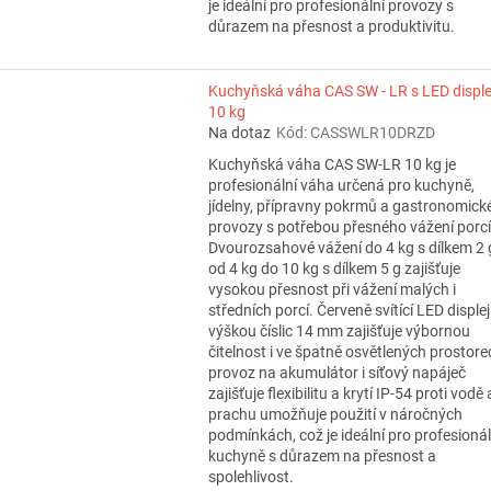
je ideální pro profesionální provozy s
důrazem na přesnost a produktivitu.
Kuchyňská váha CAS SW - LR s LED displ
10 kg
Na dotaz
Kód:
CASSWLR10DRZD
Kuchyňská váha CAS SW-LR 10 kg je
profesionální váha určená pro kuchyně,
jídelny, přípravny pokrmů a gastronomick
provozy s potřebou přesného vážení porcí
Dvourozsahové vážení do 4 kg s dílkem 2 
od 4 kg do 10 kg s dílkem 5 g zajišťuje
vysokou přesnost při vážení malých i
středních porcí. Červeně svítící LED displej
výškou číslic 14 mm zajišťuje výbornou
čitelnost i ve špatně osvětlených prostore
provoz na akumulátor i síťový napáječ
zajišťuje flexibilitu a krytí IP-54 proti vodě 
prachu umožňuje použití v náročných
podmínkách, což je ideální pro profesionál
kuchyně s důrazem na přesnost a
spolehlivost.