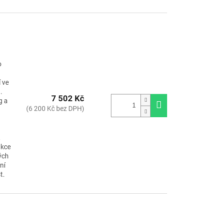
o
 ve
.
7 502 Kč
g a
(6 200 Kč bez DPH)
,
nkce
ých
ní
t.