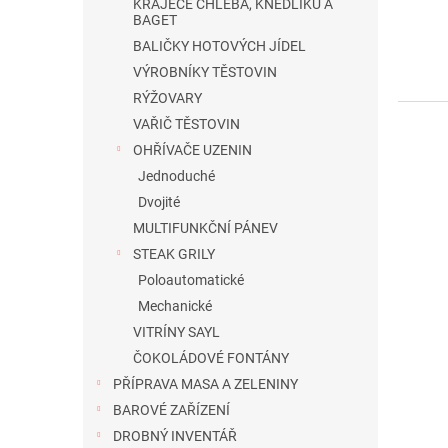
KRÁJEČE CHLEBA, KNEDLÍKŮ A
BAGET
BALIČKY HOTOVÝCH JÍDEL
VÝROBNÍKY TĚSTOVIN
RÝŽOVARY
VAŘIČ TĚSTOVIN
OHŘÍVAČE UZENIN
Jednoduché
Dvojité
MULTIFUNKČNÍ PÁNEV
STEAK GRILY
Poloautomatické
Mechanické
VITRÍNY SAYL
ČOKOLÁDOVÉ FONTÁNY
PŘÍPRAVA MASA A ZELENINY
BAROVÉ ZAŘÍZENÍ
DROBNÝ INVENTÁŘ