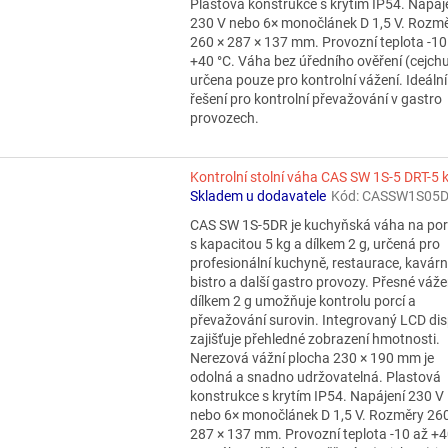
Plastová konstrukce s krytím IP54. Napáj
230 V nebo 6× monočlánek D 1,5 V. Rozm
260 × 287 × 137 mm. Provozní teplota -10
+40 °C. Váha bez úředního ověření (cejchu
určena pouze pro kontrolní vážení. Ideální
řešení pro kontrolní převažování v gastro
provozech.
Kontrolní stolní váha CAS SW 1S-5 DRT-5 
Skladem u dodavatele
Kód:
CASSW1S05D
CAS SW 1S-5DR je kuchyňská váha na po
s kapacitou 5 kg a dílkem 2 g, určená pro
profesionální kuchyně, restaurace, kavárn
bistro a další gastro provozy. Přesné váže
dílkem 2 g umožňuje kontrolu porcí a
převažování surovin. Integrovaný LCD dis
zajišťuje přehledné zobrazení hmotnosti.
Nerezová vážní plocha 230 × 190 mm je
odolná a snadno udržovatelná. Plastová
konstrukce s krytím IP54. Napájení 230 V
nebo 6× monočlánek D 1,5 V. Rozměry 260
287 × 137 mm. Provozní teplota -10 až +