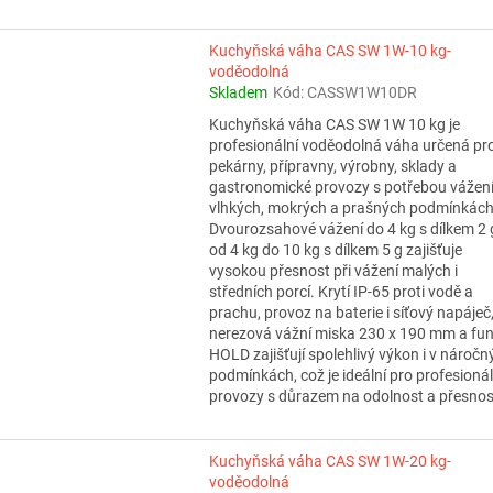
Kuchyňská váha CAS SW 1W-10 kg-
voděodolná
Skladem
Kód:
CASSW1W10DR
Kuchyňská váha CAS SW 1W 10 kg je
profesionální voděodolná váha určená pr
pekárny, přípravny, výrobny, sklady a
gastronomické provozy s potřebou vážení
vlhkých, mokrých a prašných podmínkách
Dvourozsahové vážení do 4 kg s dílkem 2 
od 4 kg do 10 kg s dílkem 5 g zajišťuje
vysokou přesnost při vážení malých i
středních porcí. Krytí IP-65 proti vodě a
prachu, provoz na baterie i síťový napáječ
nerezová vážní miska 230 x 190 mm a fu
HOLD zajišťují spolehlivý výkon i v náročn
podmínkách, což je ideální pro profesionál
provozy s důrazem na odolnost a přesnos
Kuchyňská váha CAS SW 1W-20 kg-
voděodolná