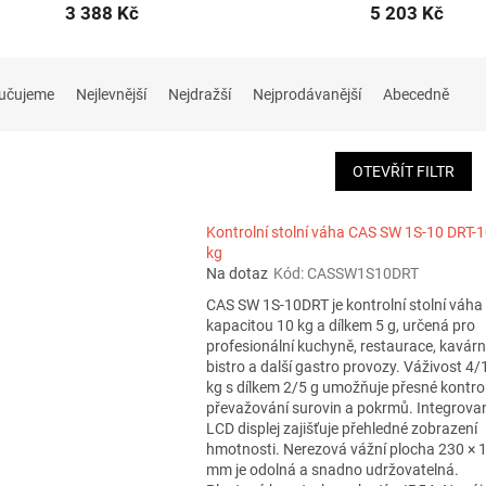
3 388 Kč
5 203 Kč
učujeme
Nejlevnější
Nejdražší
Nejprodávanější
Abecedně
OTEVŘÍT FILTR
Kontrolní stolní váha CAS SW 1S-10 DRT-
kg
Na dotaz
Kód:
CASSW1S10DRT
CAS SW 1S-10DRT je kontrolní stolní váha
kapacitou 10 kg a dílkem 5 g, určená pro
profesionální kuchyně, restaurace, kavárn
bistro a další gastro provozy. Váživost 4/
kg s dílkem 2/5 g umožňuje přesné kontro
převažování surovin a pokrmů. Integrova
LCD displej zajišťuje přehledné zobrazení
hmotnosti. Nerezová vážní plocha 230 × 
mm je odolná a snadno udržovatelná.