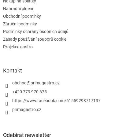
Nákup na splátky
k
Náhradní plnění
y
Obchodní podmínky
v
ý
Záruční podmínky
p
Podmínky ochrany osobních údajů
i
Zásady používání souborů cookie
s
u
Projekce gastro
Kontakt
obchod
@
primagastro.cz
+420 779 970 675
https://www.facebook.com/61559298717137
primagastro.cz
Odebírat newsletter