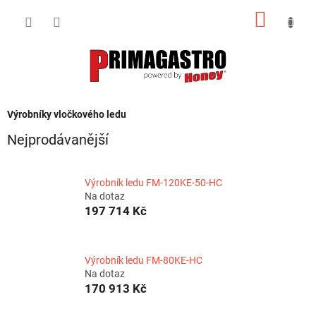
Přejít
NÁKUP
na
obsah
KOŠÍK
Výrobníky vločkového ledu
Nejprodávanější
Výrobník ledu FM-120KE-50-HC
Na dotaz
197 714 Kč
Výrobník ledu FM-80KE-HC
Na dotaz
170 913 Kč