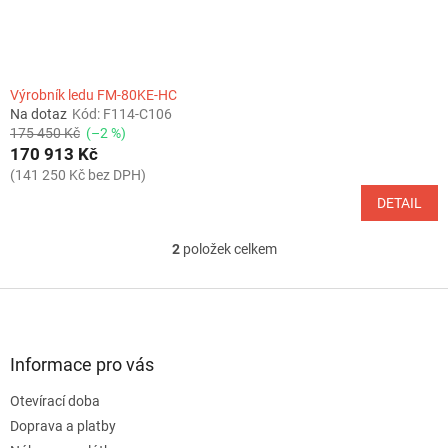
Výrobník ledu FM-80KE-HC
Na dotaz
Kód:
F114-C106
175 450 Kč
(–2 %)
170 913 Kč
(141 250 Kč bez DPH)
DETAIL
2
položek celkem
O
v
l
Z
á
á
d
p
a
a
Informace pro vás
c
t
í
Otevírací doba
í
p
Doprava a platby
r
v