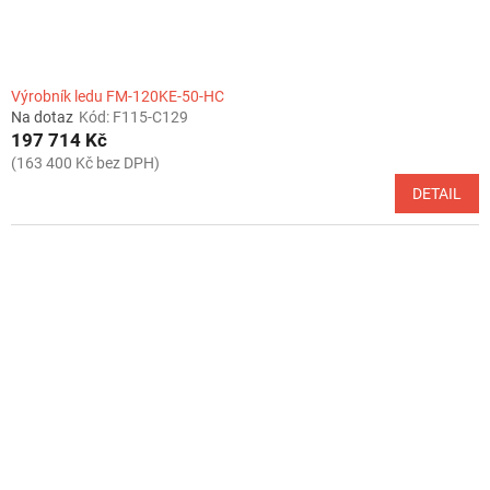
t
ů
Výrobník ledu FM-120KE-50-HC
Na dotaz
Kód:
F115-C129
197 714 Kč
(163 400 Kč bez DPH)
DETAIL