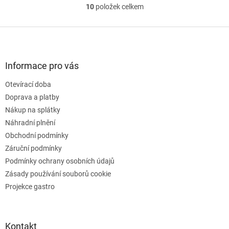
10
položek celkem
O
v
l
Z
á
á
d
p
a
a
Informace pro vás
c
t
í
Otevírací doba
í
p
Doprava a platby
r
v
Nákup na splátky
k
Náhradní plnění
y
Obchodní podmínky
v
ý
Záruční podmínky
p
Podmínky ochrany osobních údajů
i
Zásady používání souborů cookie
s
u
Projekce gastro
Kontakt