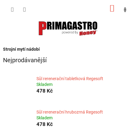
Přejít
NÁKUP
na
obsah
KOŠÍK
Strojní mytí nádobí
Nejprodávanější
Sůl rerenerační tabletková Regesoft
Skladem
478 Kč
Sůl rerenerační hrubozrná Regesoft
Skladem
478 Kč