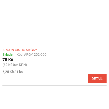
ARGON ČISTIČ MYČKY
Skladem
Kód:
ARG-1202-000
75 Kč
(62 Kč bez DPH)
Měrná
6,25 Kč / 1 ks
cena:
DETAIL