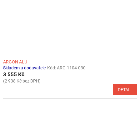
r
o
d
u
k
t
ů
ARGON ALU
Skladem u dodavatele
Kód:
ARG-1104-030
3 555 Kč
(2 938 Kč bez DPH)
DETAIL