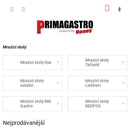
Přejít
NÁKUP
na
obsah
KOŠÍK
Mrazící stoly
Mrazicí stoly
Mrazicí stoly Ilsa
Tefcold
Mrazicí stoly
Mrazicí stoly
ostatní
Liebherr
Mrazicí stoly RM
Mrazicí stoly
Gastro
REDFOX
Nejprodávanější