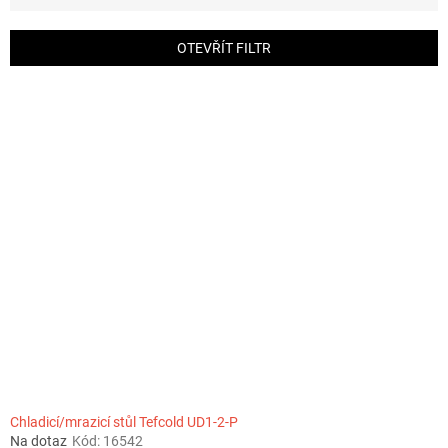
n
í
p
OTEVŘÍT FILTR
r
o
V
d
ý
u
p
k
i
t
s
ů
p
r
o
d
u
k
t
ů
Chladicí/mrazicí stůl Tefcold UD1-2-P
Na dotaz
Kód:
16542