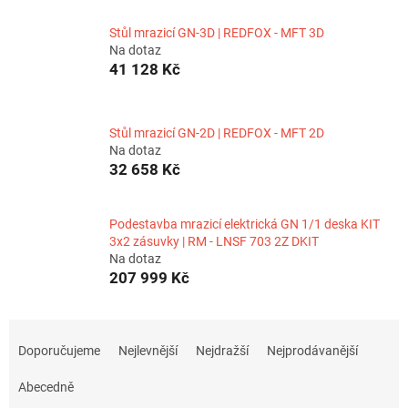
Stůl mrazicí GN-3D | REDFOX - MFT 3D
Na dotaz
41 128 Kč
Stůl mrazicí GN-2D | REDFOX - MFT 2D
Na dotaz
32 658 Kč
Podestavba mrazicí elektrická GN 1/1 deska KIT
3x2 zásuvky | RM - LNSF 703 2Z DKIT
Na dotaz
207 999 Kč
Ř
a
Doporučujeme
Nejlevnější
Nejdražší
Nejprodávanější
z
e
Abecedně