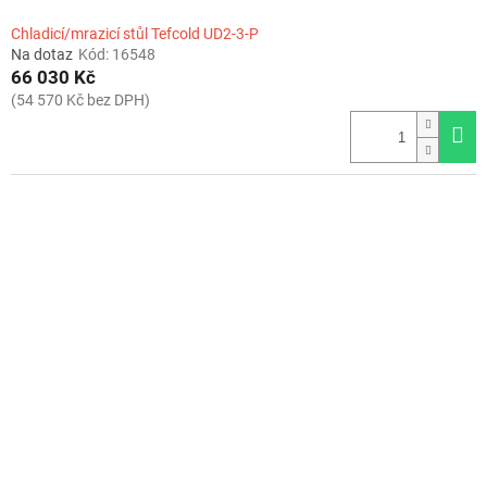
Chladicí/mrazicí stůl Tefcold UD2-3-P
Na dotaz
Kód:
16548
66 030 Kč
(54 570 Kč bez DPH)