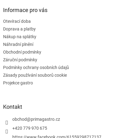
í
p
í
p
a
Informace pro vás
r
t
v
Otevírací doba
í
k
Doprava a platby
y
v
Nákup na splátky
ý
Náhradní plnění
p
Obchodní podmínky
i
s
Záruční podmínky
u
Podmínky ochrany osobních údajů
Zásady používání souborů cookie
Projekce gastro
Kontakt
obchod
@
primagastro.cz
+420 779 970 675
https://www.facebook.com/61559298717137