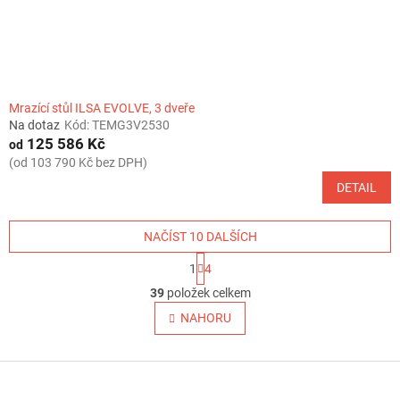
Mrazící stůl ILSA EVOLVE, 3 dveře
Na dotaz
Kód:
TEMG3V2530
125 586 Kč
od
(od 103 790 Kč bez DPH)
DETAIL
NAČÍST 10 DALŠÍCH
S
1
4
t
O
r
39
položek celkem
v
á
l
NAHORU
n
á
k
o
d
v
Z
a
á
c
á
n