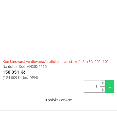
Kombinovaná ventiovaná/statická chladicí skříň -2° +8°/-20° - 10°
Na dotaz
Kód:
AN35X2510
150 051 Kč
(124 009 Kč bez DPH)
3
položek celkem
O
v
l
Z