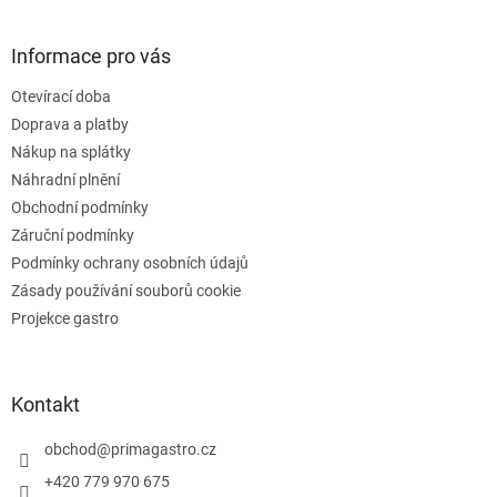
á
á
d
p
a
a
Informace pro vás
c
t
í
Otevírací doba
í
p
Doprava a platby
r
v
Nákup na splátky
k
Náhradní plnění
y
Obchodní podmínky
v
ý
Záruční podmínky
p
Podmínky ochrany osobních údajů
i
Zásady používání souborů cookie
s
u
Projekce gastro
Kontakt
obchod
@
primagastro.cz
+420 779 970 675