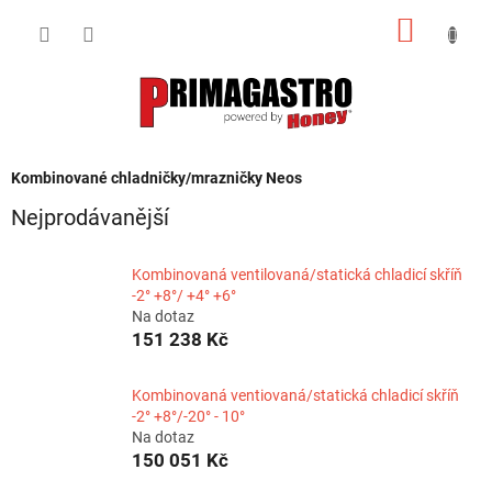
Přejít
NÁKUP
na
obsah
KOŠÍK
Kombinované chladničky/mrazničky Neos
Nejprodávanější
Kombinovaná ventilovaná/statická chladicí skříň
-2° +8°/ +4° +6°
Na dotaz
151 238 Kč
Kombinovaná ventiovaná/statická chladicí skříň
-2° +8°/-20° - 10°
Na dotaz
150 051 Kč