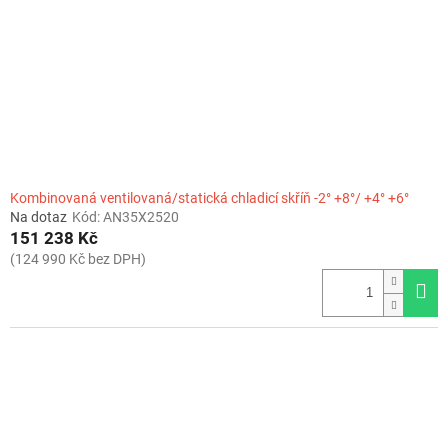
r
o
d
u
k
t
ů
Kombinovaná ventilovaná/statická chladicí skříň -2° +8°/ +4° +6°
Na dotaz
Kód:
AN35X2520
151 238 Kč
(124 990 Kč bez DPH)