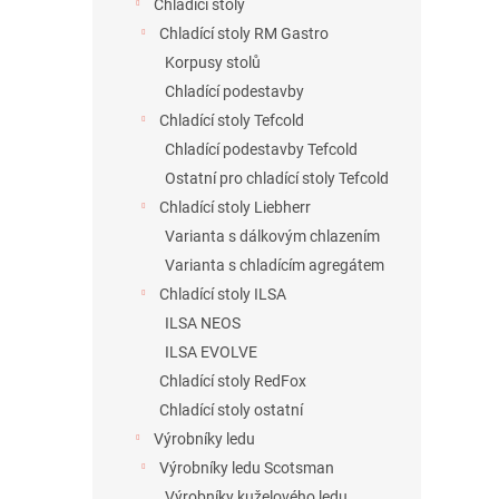
Chladící stoly
Chladící stoly RM Gastro
Korpusy stolů
Chladící podestavby
Chladící stoly Tefcold
Chladící podestavby Tefcold
Ostatní pro chladící stoly Tefcold
Chladící stoly Liebherr
Varianta s dálkovým chlazením
Varianta s chladícím agregátem
Chladící stoly ILSA
ILSA NEOS
ILSA EVOLVE
Chladící stoly RedFox
Chladící stoly ostatní
Výrobníky ledu
Výrobníky ledu Scotsman
Výrobníky kuželového ledu