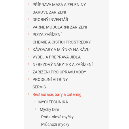
n
PŘÍPRAVA MASA A ZELENINY
e
BAROVÉ ZAŘÍZENÍ
l
DROBNÝ INVENTÁŘ
VARNÉ MODULÁRNÍ ZAŘÍZENÍ
PIZZA ZAŘÍZENÍ
CHEMIE A ČISTÍCÍ PROSTŘEDKY
KÁVOVARY A MLÝNKY NA KÁVU
VÝDEJ A PŘEPRAVA JÍDLA
NEREZOVÝ NÁBYTEK A ZAŘÍZENÍ
ZAŘÍZENÍ PRO ÚPRAVU VODY
PRODEJNÍ VITRÍNY
SERVIS
Restaurace, bary a catering
MYCÍ TECHNIKA
Myčky Dihr
Podstolové myčky
Průchozí myčky