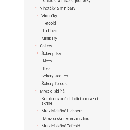
Chladící a mrazící jednotky
Vinotéky a minibary
Vinotéky
Tefcold
Liebherr
Minibary
Šokery
Šokery Ilsa
Neos
Evo
Šokery RedFox
Šokery Tefcold
Mrazící skříně
Kombinované chladící a mrazicí
skříně
Mrazicí skříně Liebherr
Mrazicí skříně na zmrzlinu
Mrazicí skříně Tefcold