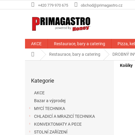
Přejít
+420 779 970 675
obchod@primagastro.cz
na
obsah
AKCE
Restaurace, bary a catering
Pizza, ke
Domů
Restaurace, bary a catering
DROBNÝ IN
P
Košíky
o
Přeskočit
s
Kategorie
kategorie
t
r
AKCE
a
Bazar a výprodej
n
MYCÍ TECHNIKA
n
í
CHLADICÍ A MRAZICÍ TECHNIKA
p
KONVEKTOMATY A PECE
a
STOLNÍ ZAŘÍZENÍ