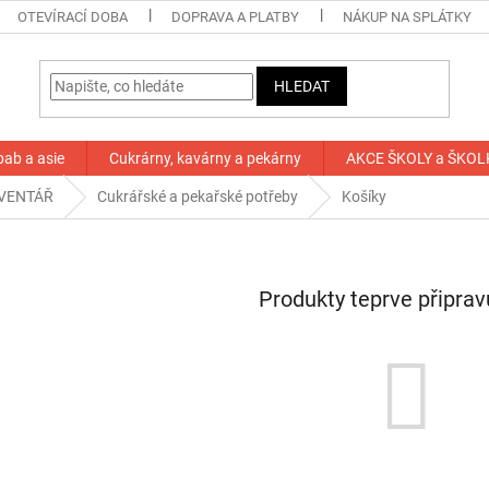
OTEVÍRACÍ DOBA
DOPRAVA A PLATBY
NÁKUP NA SPLÁTKY
HLEDAT
bab a asie
Cukrárny, kavárny a pekárny
AKCE ŠKOLY a ŠKOL
VENTÁŘ
Cukrářské a pekařské potřeby
Košíky
Produkty teprve připra