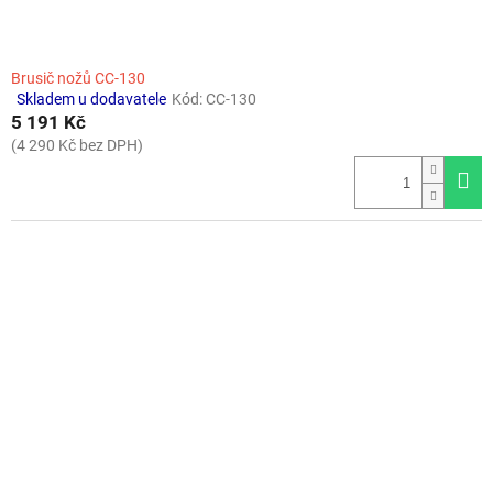
Brusič nožů CC-130
Skladem u dodavatele
Kód:
CC-130
Průměrné
5 191 Kč
hodnocení
produktu
(4 290 Kč bez DPH)
je
4,0
z
5
hvězdiček.