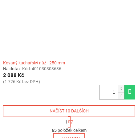
Kovaný kuchařský nůž - 250 mm
Na dotaz
Kód:
401030303636
2 088 Kč
(1 726 Kč bez DPH)
NAČÍST 10 DALŠÍCH
S
1
7
t
O
r
65
položek celkem
v
á