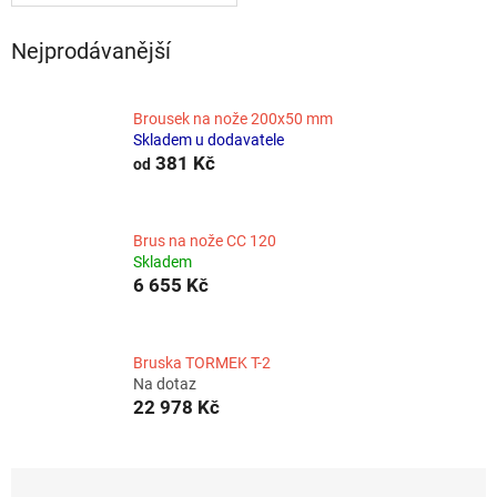
Nejprodávanější
Brousek na nože 200x50 mm
Skladem u dodavatele
381 Kč
od
Brus na nože CC 120
Skladem
6 655 Kč
Bruska TORMEK T-2
Na dotaz
22 978 Kč
Ř