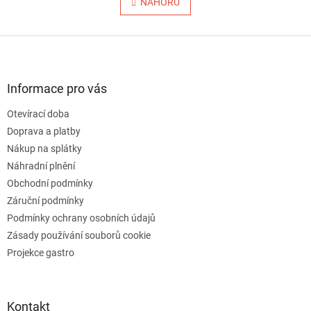
l
NAHORU
n
á
k
o
d
v
Z
a
á
c
á
n
í
p
í
p
a
Informace pro vás
r
t
v
Otevírací doba
í
k
Doprava a platby
y
v
Nákup na splátky
ý
Náhradní plnění
p
Obchodní podmínky
i
s
Záruční podmínky
u
Podmínky ochrany osobních údajů
Zásady používání souborů cookie
Projekce gastro
Kontakt