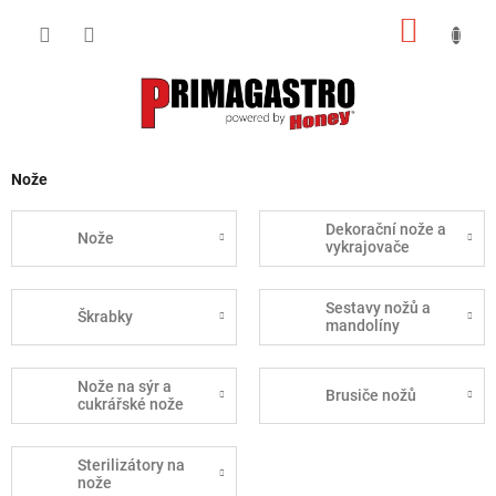
Přejít
NÁKUP
na
obsah
KOŠÍK
Nože
Dekorační nože a
Nože
vykrajovače
Sestavy nožů a
Škrabky
mandolíny
Nože na sýr a
Brusiče nožů
cukrářské nože
Sterilizátory na
nože