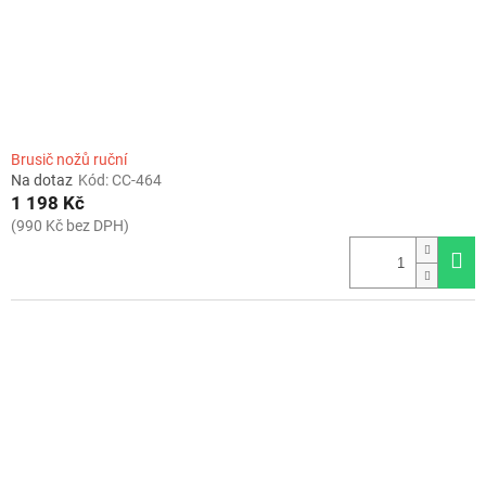
Brusič nožů ruční
Na dotaz
Kód:
CC-464
1 198 Kč
(990 Kč bez DPH)