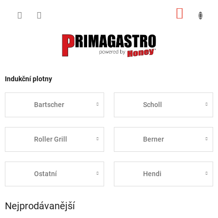
Přejít
NÁKUP
na
obsah
KOŠÍK
Indukční plotny
Bartscher
Scholl
Roller Grill
Berner
Ostatní
Hendi
Nejprodávanější