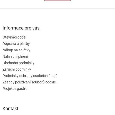
á
k
o
d
v
Z
a
á
c
á
n
í
p
í
p
a
Informace pro vás
r
t
v
Otevírací doba
í
k
Doprava a platby
y
v
Nákup na splátky
ý
Náhradní plnění
p
Obchodní podmínky
i
s
Záruční podmínky
u
Podmínky ochrany osobních údajů
Zásady používání souborů cookie
Projekce gastro
Kontakt