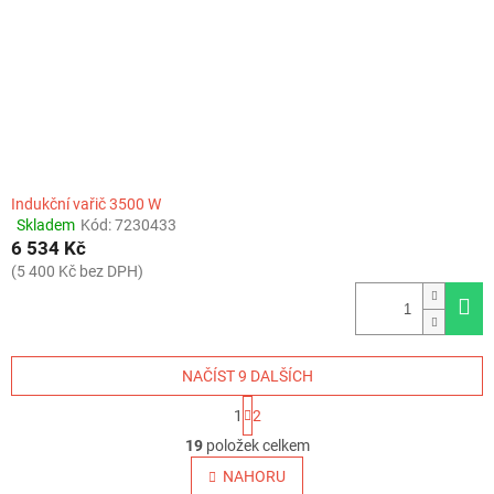
Indukční vařič 3500 W
Skladem
Kód:
7230433
Průměrné
6 534 Kč
hodnocení
produktu
(5 400 Kč bez DPH)
je
4,5
z
5
hvězdiček.
NAČÍST 9 DALŠÍCH
S
1
2
t
O
r
19
položek celkem
v
á
l
NAHORU
n