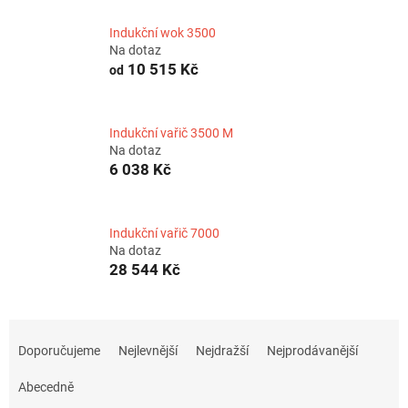
Indukční wok 3500
Na dotaz
10 515 Kč
od
Indukční vařič 3500 M
Na dotaz
6 038 Kč
Indukční vařič 7000
Na dotaz
28 544 Kč
Ř
a
Doporučujeme
Nejlevnější
Nejdražší
Nejprodávanější
z
e
Abecedně