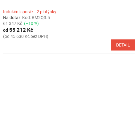
Indukční sporák - 2 plotýnky
Na dotaz
Kód:
BM2Q3.5
61 347 Kč
(–10 %)
55 212 Kč
od
(od 45 630 Kč bez DPH)
DETAIL