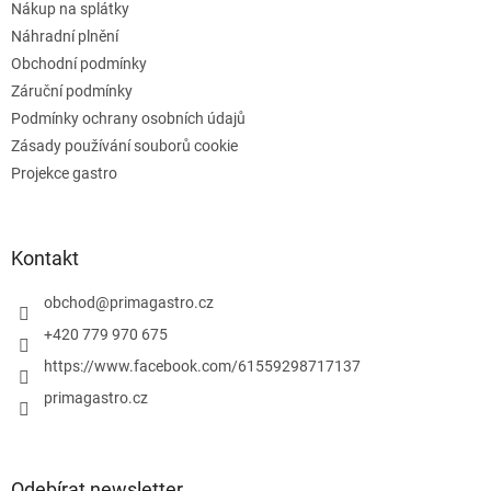
v
Nákup na splátky
k
Náhradní plnění
y
Obchodní podmínky
v
ý
Záruční podmínky
p
Podmínky ochrany osobních údajů
i
Zásady používání souborů cookie
s
u
Projekce gastro
Kontakt
obchod
@
primagastro.cz
+420 779 970 675
https://www.facebook.com/61559298717137
primagastro.cz
Odebírat newsletter