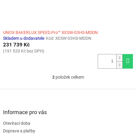
UNOX BAKERLUX SPEED.Pro™ XESW-03HS-MDDN
Skladem u dodavatele
Kód:
XESW-03HS-MDDN
231 739 Kč
(191 520 Kč bez DPH)
2
položek celkem
O
v
l
Z
á
á
d
p
a
a
Informace pro vás
c
t
í
Otevírací doba
í
p
Doprava a platby
r