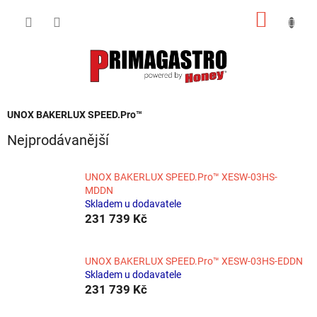
Přejít
NÁKUP
na
obsah
KOŠÍK
UNOX BAKERLUX SPEED.Pro™
Nejprodávanější
UNOX BAKERLUX SPEED.Pro™ XESW-03HS-
MDDN
Skladem u dodavatele
231 739 Kč
UNOX BAKERLUX SPEED.Pro™ XESW-03HS-EDDN
Skladem u dodavatele
231 739 Kč