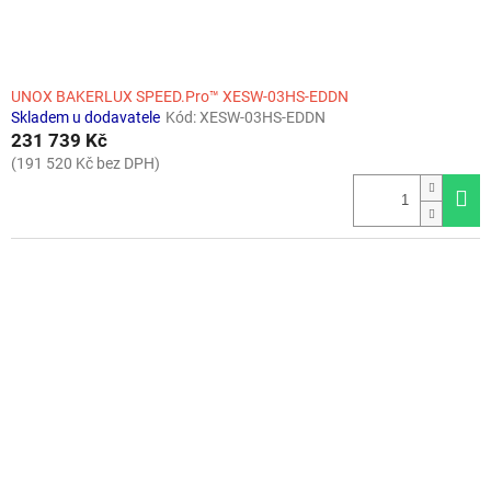
t
ů
UNOX BAKERLUX SPEED.Pro™ XESW-03HS-EDDN
Skladem u dodavatele
Kód:
XESW-03HS-EDDN
231 739 Kč
(191 520 Kč bez DPH)