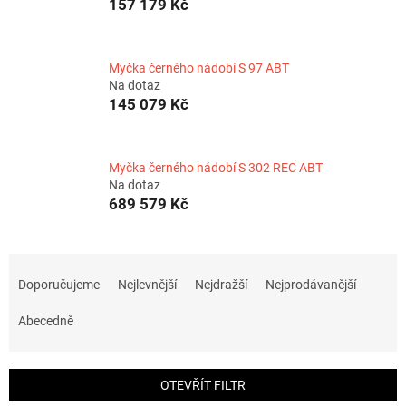
157 179 Kč
Myčka černého nádobí S 97 ABT
Na dotaz
145 079 Kč
Myčka černého nádobí S 302 REC ABT
Na dotaz
689 579 Kč
Ř
a
Doporučujeme
Nejlevnější
Nejdražší
Nejprodávanější
z
e
Abecedně
n
í
p
OTEVŘÍT FILTR
r