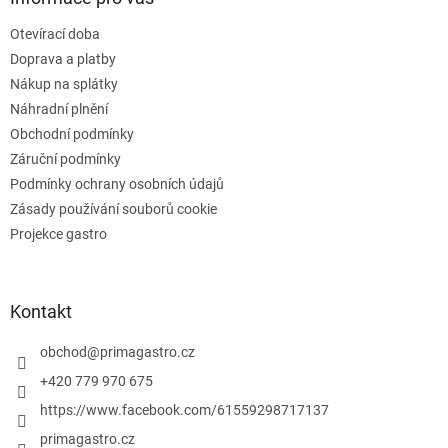
r
t
v
Otevírací doba
í
k
Doprava a platby
y
v
Nákup na splátky
ý
Náhradní plnění
p
Obchodní podmínky
i
s
Záruční podmínky
u
Podmínky ochrany osobních údajů
Zásady používání souborů cookie
Projekce gastro
Kontakt
obchod
@
primagastro.cz
+420 779 970 675
https://www.facebook.com/61559298717137
primagastro.cz