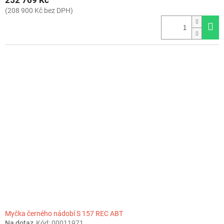
252 769 Kč
(208 900 Kč bez DPH)
Myčka černého nádobí S 157 REC ABT
Na dotaz
Kód:
00011971