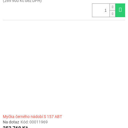
(269 900 Kč bez DPH)
Myčka černého nádobí S 157 ABT
Na dotaz
Kód:
00011969