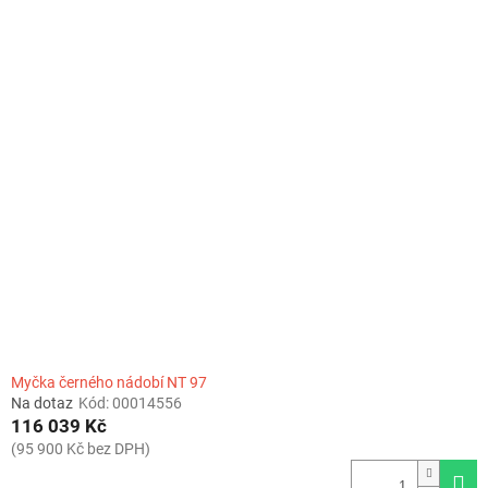
o
V
d
ý
u
p
k
i
t
s
ů
p
r
o
d
u
k
t
ů
Myčka černého nádobí NT 97
Na dotaz
Kód:
00014556
116 039 Kč
(95 900 Kč bez DPH)