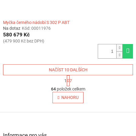
Myčka černého nádobí S 302 P ABT
Na dotaz
Kód:
00011976
580 679 Kč
(479 900 Kč bez DPH)
NAČÍST 10 DALŠÍCH
S
1
7
t
O
r
64
položek celkem
v
á
l
NAHORU
n
á
k
o
d
v
Z
a
á
c
á
n
í
p
í
p
a
Informace pro vás