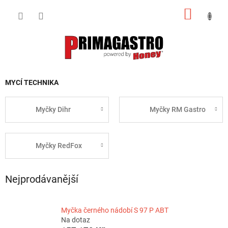
Přejít
NÁKUP
na
obsah
KOŠÍK
MYCÍ TECHNIKA
Myčky Dihr
Myčky RM Gastro
Myčky RedFox
Nejprodávanější
Myčka černého nádobí S 97 P ABT
Na dotaz