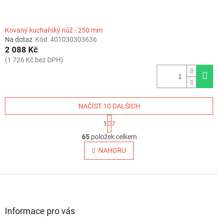
Kovaný kuchařský nůž - 250 mm
Na dotaz
Kód:
401030303636
2 088 Kč
(1 726 Kč bez DPH)
NAČÍST 10 DALŠÍCH
S
1
7
t
O
r
65
položek celkem
v
á
l
NAHORU
n
á
k
o
d
v
Z
a
á
c
á
n
í
p
í
p
a
Informace pro vás
r