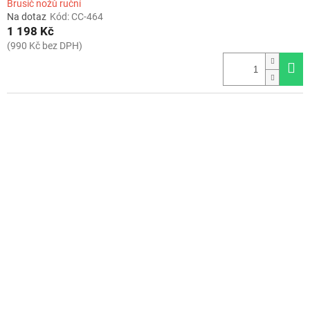
Brusič nožů ruční
Na dotaz
Kód:
CC-464
1 198 Kč
(990 Kč bez DPH)