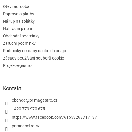
t
v
Otevírací doba
í
k
Doprava a platby
y
v
Nákup na splátky
ý
Náhradní plnění
p
Obchodní podmínky
i
s
Záruční podmínky
u
Podmínky ochrany osobních údajů
Zásady používání souborů cookie
Projekce gastro
Kontakt
obchod
@
primagastro.cz
+420 779 970 675
https://www.facebook.com/61559298717137
primagastro.cz