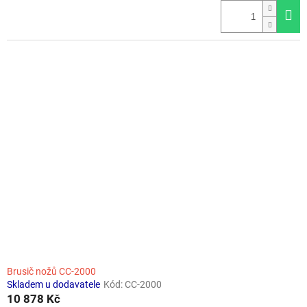
je
4,0
z
5
hvězdiček.
Brusič nožů CC-2000
Skladem u dodavatele
Kód:
CC-2000
10 878 Kč