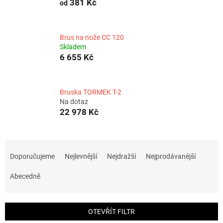
381 Kč
od
Brus na nože CC 120
Skladem
6 655 Kč
Bruska TORMEK T-2
Na dotaz
22 978 Kč
Ř
a
Doporučujeme
Nejlevnější
Nejdražší
Nejprodávanější
z
e
Abecedně
n
í
p
OTEVŘÍT FILTR
r