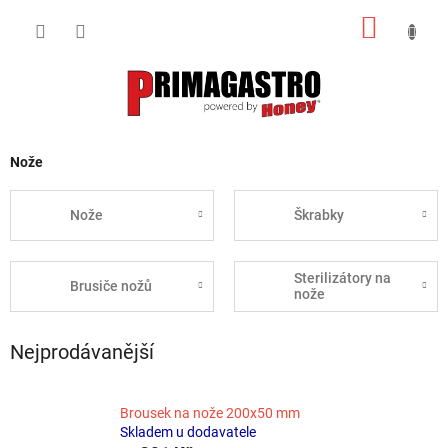
Přejít
NÁKUP
na
obsah
KOŠÍK
Nože
Nože
Škrabky
Sterilizátory na
Brusiče nožů
nože
Nejprodávanější
Brousek na nože 200x50 mm
Skladem u dodavatele