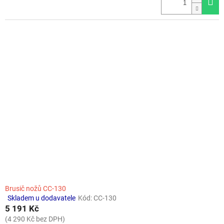
Brusič nožů CC-130
Skladem u dodavatele
Kód:
CC-130
Průměrné
5 191 Kč
hodnocení
produktu
(4 290 Kč bez DPH)