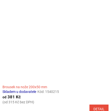
o
V
d
ý
u
p
k
i
t
s
ů
p
r
o
d
u
k
t
ů
Brousek na nože 200x50 mm
Skladem u dodavatele
Kód:
1540215
381 Kč
od
(od 315 Kč bez DPH)
DETAIL