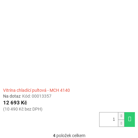
Vitrína chladící pultová - MCH 4140
Na dotaz
Kód:
00013357
12 693 Kč
(10 490 Kč bez DPH)
4
položek celkem