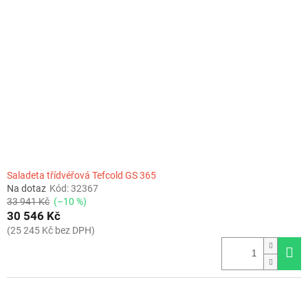
Saladeta třídvéřová Tefcold GS 365
Na dotaz
Kód:
32367
33 941 Kč
(–10 %)
30 546 Kč
(25 245 Kč bez DPH)