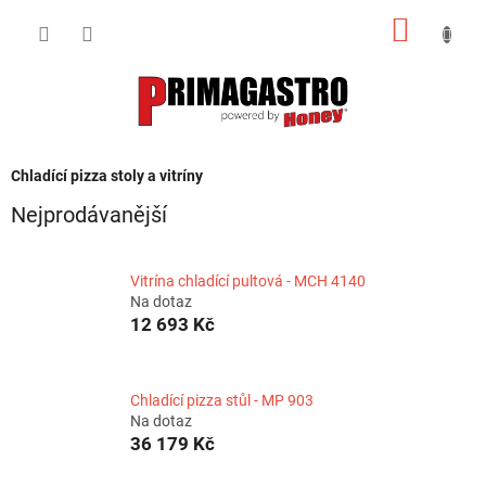
Přejít
NÁKUP
na
obsah
KOŠÍK
Chladící pizza stoly a vitríny
Nejprodávanější
Vitrína chladící pultová - MCH 4140
Na dotaz
12 693 Kč
Chladící pizza stůl - MP 903
Na dotaz
36 179 Kč