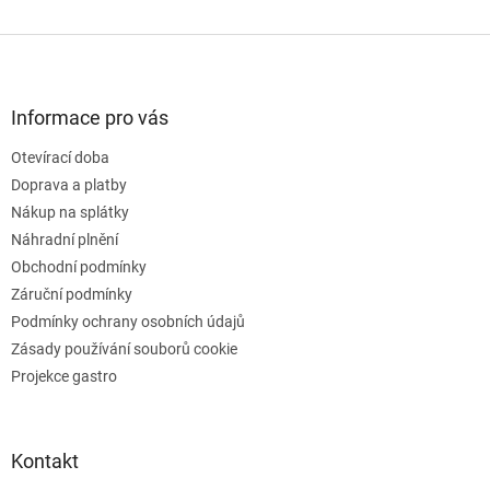
O
v
l
Z
á
á
d
p
a
a
Informace pro vás
c
t
í
Otevírací doba
í
p
Doprava a platby
r
v
Nákup na splátky
k
Náhradní plnění
y
Obchodní podmínky
v
ý
Záruční podmínky
p
Podmínky ochrany osobních údajů
i
Zásady používání souborů cookie
s
u
Projekce gastro
Kontakt