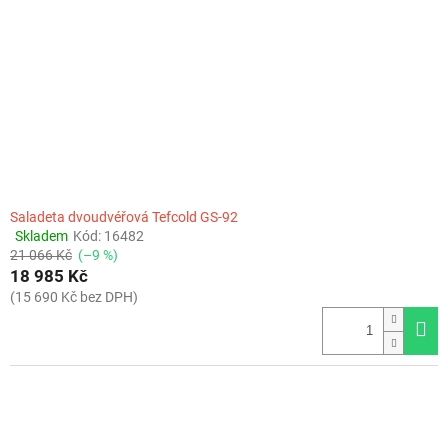
Saladeta dvoudvéřová Tefcold GS-92
Skladem
Kód:
16482
Průměrné
21 066 Kč
(–9 %)
hodnocení
18 985 Kč
produktu
je
(15 690 Kč bez DPH)
4,0
z
5
hvězdiček.