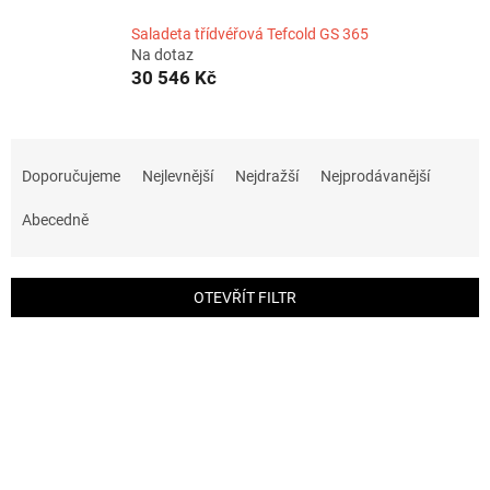
Saladeta třídvéřová Tefcold GS 365
Na dotaz
30 546 Kč
Ř
a
Doporučujeme
Nejlevnější
Nejdražší
Nejprodávanější
z
e
Abecedně
n
í
p
OTEVŘÍT FILTR
r
o
V
d
ý
u
p
k
i
t
s
ů
p