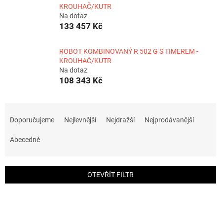
KROUHAČ/KUTR
Na dotaz
133 457 Kč
ROBOT KOMBINOVANÝ R 502 G S TIMEREM -
KROUHAČ/KUTR
Na dotaz
108 343 Kč
Ř
a
Doporučujeme
Nejlevnější
Nejdražší
Nejprodávanější
z
e
Abecedně
n
í
p
OTEVŘÍT FILTR
r
o
V
d
ý
u
p