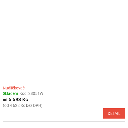
Nudličkovač
Skladem
Kód:
28051W
5 593 Kč
od
(od 4 622 Kč bez DPH)
DETAIL