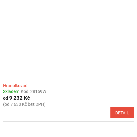
k
i
t
s
ů
p
r
o
d
u
k
t
ů
Hranolkovač
Skladem
Kód:
28159W
9 232 Kč
od
(od 7 630 Kč bez DPH)
DETAIL