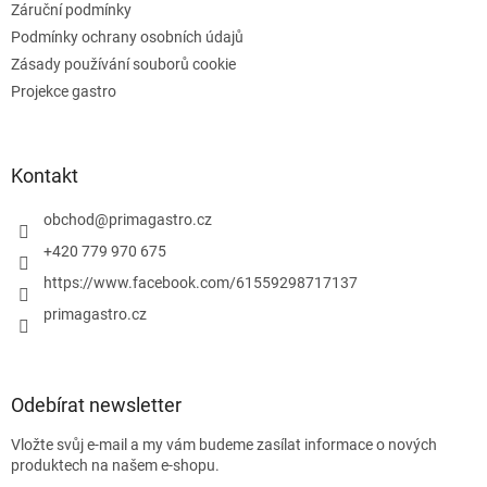
s
Záruční podmínky
u
Podmínky ochrany osobních údajů
Zásady používání souborů cookie
Projekce gastro
Kontakt
obchod
@
primagastro.cz
+420 779 970 675
https://www.facebook.com/61559298717137
primagastro.cz
Odebírat newsletter
Vložte svůj e-mail a my vám budeme zasílat informace o nových
produktech na našem e-shopu.