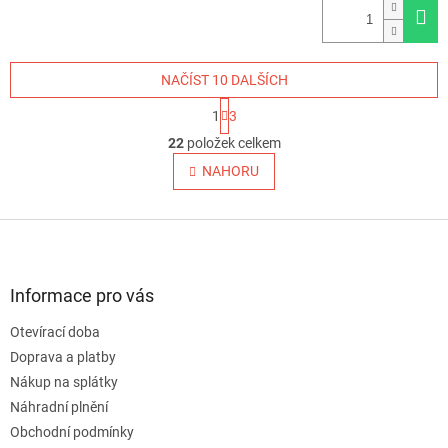
NAČÍST 10 DALŠÍCH
S
1
3
t
O
r
22
položek celkem
v
á
l
NAHORU
n
á
k
o
d
v
Z
a
á
c
á
n
í
p
í
p
a
Informace pro vás
r
t
v
Otevírací doba
í
k
Doprava a platby
y
v
Nákup na splátky
ý
Náhradní plnění
p
Obchodní podmínky
i