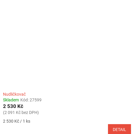
Nudličkovač
Skladem
Kód:
27599
2 530 Kč
(2 091 Kč bez DPH)
Měrná
2 530 Kč / 1 ks
cena:
DETAIL