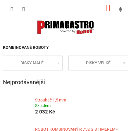
Přejít
NÁKUP
na
obsah
KOŠÍK
KOMBINOVANÉ ROBOTY
DISKY MALÉ
DISKY VELKÉ
Nejprodávanější
Strouhač 1,5 mm
Skladem
2 032 Kč
ROBOT KOMBINOVANÝ R 752 G S TIMEREM -