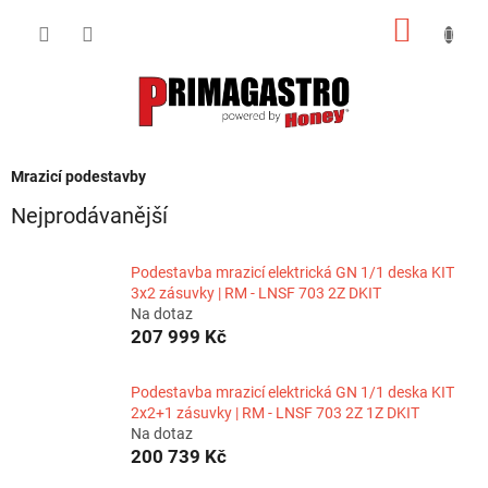
Přejít
NÁKUP
na
obsah
KOŠÍK
Mrazicí podestavby
Nejprodávanější
Podestavba mrazicí elektrická GN 1/1 deska KIT
3x2 zásuvky | RM - LNSF 703 2Z DKIT
Na dotaz
207 999 Kč
Podestavba mrazicí elektrická GN 1/1 deska KIT
2x2+1 zásuvky | RM - LNSF 703 2Z 1Z DKIT
Na dotaz
200 739 Kč