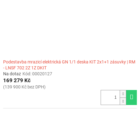
r
o
d
u
k
t
ů
Podestavba mrazicí elektrická GN 1/1 deska KIT 2x1+1 zásuvky | RM
- LNSF 702 2Z 1Z DKIT
Na dotaz
Kód:
00020127
169 279 Kč
(139 900 Kč bez DPH)