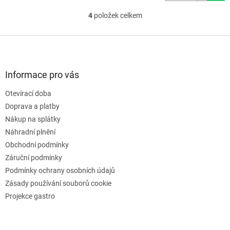
4
položek celkem
O
v
l
Z
á
á
d
p
a
a
Informace pro vás
c
t
í
Otevírací doba
í
p
Doprava a platby
r
v
Nákup na splátky
k
Náhradní plnění
y
Obchodní podmínky
v
ý
Záruční podmínky
p
Podmínky ochrany osobních údajů
i
Zásady používání souborů cookie
s
u
Projekce gastro