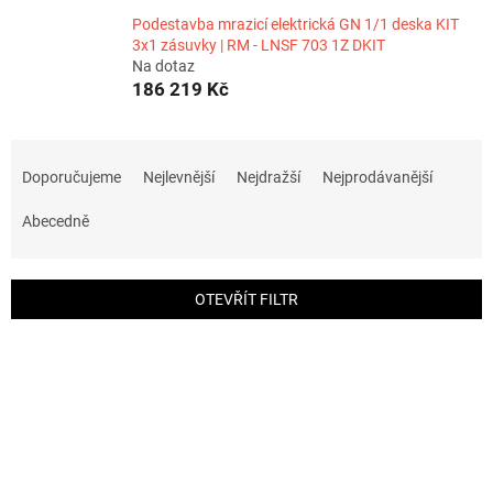
Podestavba mrazicí elektrická GN 1/1 deska KIT
3x1 zásuvky | RM - LNSF 703 1Z DKIT
Na dotaz
186 219 Kč
Ř
a
Doporučujeme
Nejlevnější
Nejdražší
Nejprodávanější
z
e
Abecedně
n
í
p
OTEVŘÍT FILTR
r
o
V
d
ý
u
p
k
i
t
s
ů
p