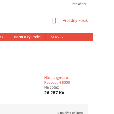
NÁHRADNÍ PLNĚNÍ
OBCHODNÍ PODMÍNKY
Přihlášení
ZÁRUČNÍ PODM
NÁKUPNÍ
Prázdný košík
KOŠÍK
KY
Bazar a výprodej
SERVIS
Nůž na gyros el.
Robocut H 8000
Na dotaz
26 257 Kč
8
položek celkem