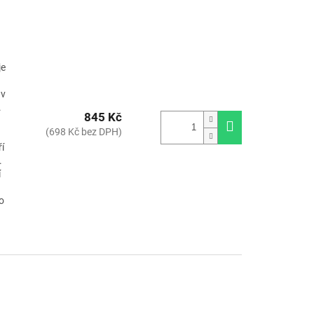
je
 v
.
845 Kč
(698 Kč bez DPH)
í
.
í
o