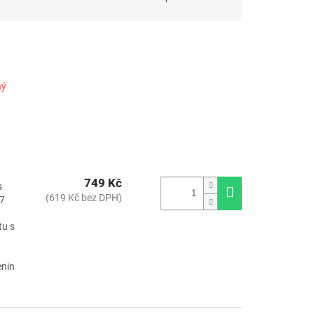
ný
a
749 Kč
s
(619 Kč bez DPH)
57
tu s
enin