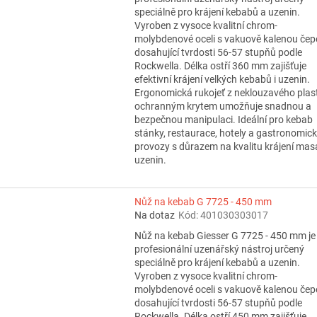
speciálně pro krájení kebabů a uzenin.
Vyroben z vysoce kvalitní chrom-
molybdenové oceli s vakuově kalenou čepe
dosahující tvrdosti 56-57 stupňů podle
Rockwella. Délka ostří 360 mm zajišťuje
efektivní krájení velkých kebabů i uzenin.
Ergonomická rukojeť z neklouzavého plas
ochranným krytem umožňuje snadnou a
bezpečnou manipulaci. Ideální pro kebab
stánky, restaurace, hotely a gastronomic
provozy s důrazem na kvalitu krájení mas
uzenin.
Nůž na kebab G 7725 - 450 mm
Na dotaz
Kód:
401030303017
Nůž na kebab Giesser G 7725 - 450 mm je
profesionální uzenářský nástroj určený
speciálně pro krájení kebabů a uzenin.
Vyroben z vysoce kvalitní chrom-
molybdenové oceli s vakuově kalenou čepe
dosahující tvrdosti 56-57 stupňů podle
Rockwella. Délka ostří 450 mm zajišťuje