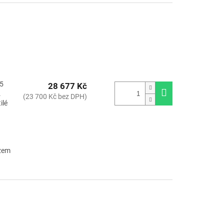
15
28 677 Kč
.
(23 700 Kč bez DPH)
ilé
ozem