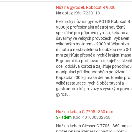
Nůž na gyros el. Robocut R 9000
Na dotaz
Kód:
7230118
Elektrický nůž na gyros POTIS Robocut R
9000 je profesionální nástroj navržený
speciálně pro přípravu gyrosu, kebabu a
šavarmy ve velkých provozech. Vybaven
výkonným motorem s 9000 otáčkami za
minutu a nastavitelnou hloubkou řezu 0-
mm zajišťuje přesné a rychlé krájení masa
Ergonomická profilovaná rukojeť z ušlecht
oceli odolává korozi a zajišťuje pohodlnou
manipulaci při dlouhodobém používání.
Kapacita 200 kg masa denně. Ideální pro
velké restaurace, rychlá občerstvení a
gastronomické provozy s vysokým prov
gyrosu.
Nůž na kebab G 7705 - 360 mm
Skladem
Kód:
401030302958
Nůž na kebab Giesser G 7705 - 360 mm je
profesionální uzenářský nástroj určený