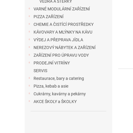
VĚDRA A STĚRKY
VARNÉ MODULÁRNÍ ZAŘÍZENÍ
PIZZA ZAŘÍZENÍ
CHEMIE A ČISTÍCÍ PROSTŘEDKY
KÁVOVARY A MLÝNKY NA KÁVU
VÝDEJ A PŘEPRAVA JÍDLA
NEREZOVÝ NÁBYTEK A ZAŘÍZENÍ
ZAŘÍZENÍ PRO ÚPRAVU VODY
PRODEJNÍ VITRÍNY
SERVIS
Restaurace, bary a catering
Pizza, kebab a asie
Cukrárny, kavárny a pekárny
AKCE ŠKOLY a ŠKOLKY