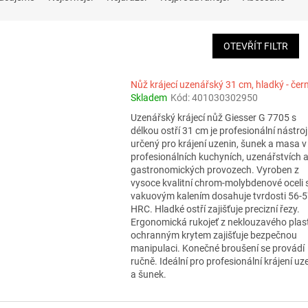
OTEVŘÍT FILTR
Nůž krájecí uzenářský 31 cm, hladký - čer
Skladem
Kód:
401030302950
Uzenářský krájecí nůž Giesser G 7705 s
délkou ostří 31 cm je profesionální nástroj
určený pro krájení uzenin, šunek a masa v
profesionálních kuchyních, uzenářstvích 
gastronomických provozech. Vyroben z
vysoce kvalitní chrom-molybdenové oceli 
vakuovým kalením dosahuje tvrdosti 56-
HRC. Hladké ostří zajišťuje precizní řezy.
Ergonomická rukojeť z neklouzavého plas
ochranným krytem zajišťuje bezpečnou
manipulaci. Konečné broušení se provádí
ručně. Ideální pro profesionální krájení uz
a šunek.