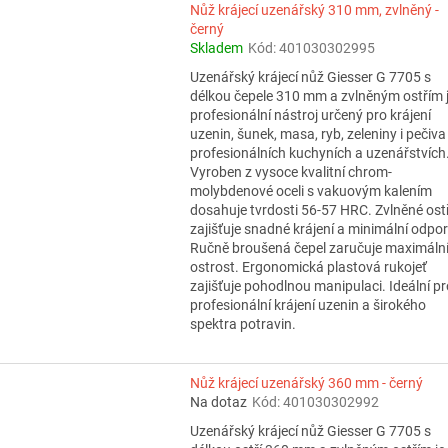
Nůž krájecí uzenářský 310 mm, zvlněný -
černý
Skladem
Kód:
401030302995
Uzenářský krájecí nůž Giesser G 7705 s
délkou čepele 310 mm a zvlněným ostřím 
profesionální nástroj určený pro krájení
uzenin, šunek, masa, ryb, zeleniny i pečiva
profesionálních kuchyních a uzenářstvích
Vyroben z vysoce kvalitní chrom-
molybdenové oceli s vakuovým kalením
dosahuje tvrdosti 56-57 HRC. Zvlněné ostř
zajišťuje snadné krájení a minimální odpor
Ručně broušená čepel zaručuje maximáln
ostrost. Ergonomická plastová rukojeť
zajišťuje pohodlnou manipulaci. Ideální pr
profesionální krájení uzenin a širokého
spektra potravin.
Nůž krájecí uzenářský 360 mm - černý
Na dotaz
Kód:
401030302992
Uzenářský krájecí nůž Giesser G 7705 s