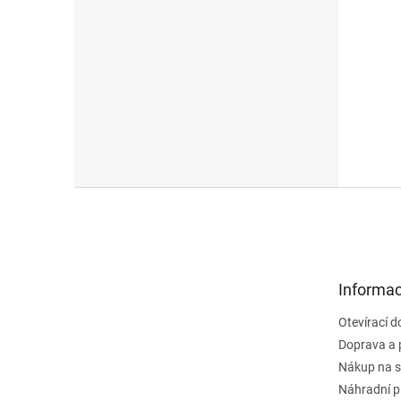
Z
á
p
a
t
Informac
í
Otevírací 
Doprava a 
Nákup na s
Náhradní p