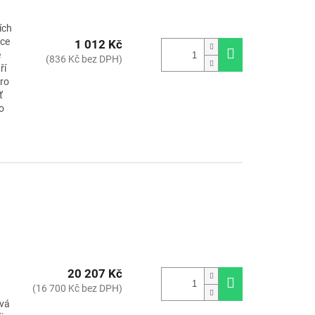
ích
oce
1 012 Kč
e
(836 Kč bez DPH)
ří
pro
ť
o
20 207 Kč
(16 700 Kč bez DPH)
ává