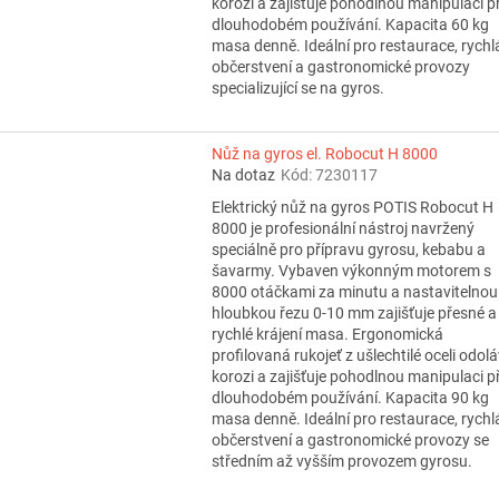
korozi a zajišťuje pohodlnou manipulaci př
dlouhodobém používání. Kapacita 60 kg
masa denně. Ideální pro restaurace, rychl
občerstvení a gastronomické provozy
specializující se na gyros.
Nůž na gyros el. Robocut H 8000
Na dotaz
Kód:
7230117
Elektrický nůž na gyros POTIS Robocut H
8000 je profesionální nástroj navržený
speciálně pro přípravu gyrosu, kebabu a
šavarmy. Vybaven výkonným motorem s
8000 otáčkami za minutu a nastavitelnou
hloubkou řezu 0-10 mm zajišťuje přesné a
rychlé krájení masa. Ergonomická
profilovaná rukojeť z ušlechtilé oceli odol
korozi a zajišťuje pohodlnou manipulaci př
dlouhodobém používání. Kapacita 90 kg
masa denně. Ideální pro restaurace, rychl
občerstvení a gastronomické provozy se
středním až vyšším provozem gyrosu.