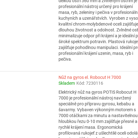
délkou ostří 360 mm a zvlněným ostřím je
profesionální nástroj určený pro krájení
masa, ryb, zeleniny i pečiva v profesionáln
kuchyních a uzenářstvích. Vyroben z vys
kvalitní chrom-molybdenové oceli zajišťuj
dlouhou životnost a odolnost. Zvlněné ost
minimalizuje odpor při krájení a je ideální 
široké spektrum potravin. Plastová rukoje
zajišťuje pohodlnou manipulaci. Ideální pr
profesionální krájení uzenin, masa, ryb i
pečiva.
Nůž na gyros el. Robocut H 7000
Skladem
Kód:
7230116
Elektrický nůž na gyros POTIS Robocut H
7000 je profesionální nástroj navržený
speciálně pro přípravu gyrosu, kebabu a
šavarmy. Vybaven výkonným motorem s
7000 otáčkami za minutu a nastavitelnou
hloubkou řezu 0-10 mm zajišťuje přesné a
rychlé krájení masa. Ergonomická
profilovaná rukojeť z ušlechtilé oceli odol