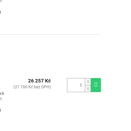
i
á
26 257 Kč
(21 700 Kč bez DPH)
ává
i
á