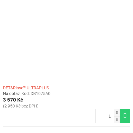
DET&Rinse™ ULTRAPLUS
Na dotaz
Kód:
DB1075A0
3 570 Kč
(2 950 Kč bez DPH)