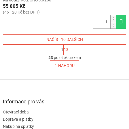
Na dotaz
Kód:
UNO-XR260
55 805 Kč
(46 120 Kč bez DPH)
NAČÍST 10 DALŠÍCH
S
1
3
t
O
r
23
položek celkem
v
á
l
NAHORU
n
á
k
o
d
v
Z
a
á
c
á
n
í
p
í
p
a
Informace pro vás
r
t
v
Otevírací doba
í
k
Doprava a platby
y
v
Nákup na splátky