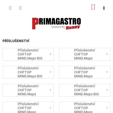
Přejít
NÁKUP
na
obsah
KOŠÍK
PŘÍSLUŠENSTVÍ
Příslušenství
Příslušenství
CHFTOP
CHFTOP
MIND.Maps BIG
MIND.Maps
GN 2/1 PLUS
COUNTERTOP GN
2/1 PLUS
Příslušenství
Příslušenství
CHFTOP
CHFTOP
MIND.Maps BIG
MIND.Maps
GN 1/1 PLUS
COUNTERTOP GN
1/1 PLUS
Příslušenství
Příslušenství
CHFTOP
CHFTOP
MIND.Maps
MIND.Maps BIG
COMPACT GN
GN 1/1 ONE
1/1-2/3 PLUS
Příslušenství
Příslušenství
CHFTOP
CHFTOP
MIND.Maps
MIND.Maps