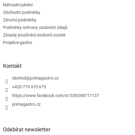
ý
Náhradní plnění
p
Obchodní podmínky
i
s
Záruční podmínky
u
Podmínky ochrany osobních údajů
Zásady používání souborů cookie
Projekce gastro
Kontakt
obchod
@
primagastro.cz
+420 779 970 675
https://www.facebook.com/61559298717137
primagastro.cz
Odebírat newsletter