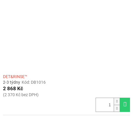
t
s
ů
p
r
o
d
u
k
t
ů
DET&RINSE™
2-3 týdny
Kód:
DB1016
2 868 Kč
(2 370 Kč bez DPH)