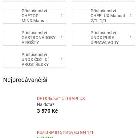
COUNTERTOP GN
COMPACT GN 2/3
1/1 ONE
ONE
Příslušenství
Příslušenství
CHFTOP
CHEFLUX Manual
MIND.Maps
2/1- 1/1
COUNTERTOP GN
1/1 ZERO
Příslušenství
Příslušenství
GASTRONÁDOBY
UNOX PURE
A ROŠTY
ÚPRAVA VODY
Příslušenství
UNOX ČISTÍCÍ
PROSTŘEDKY
Nejprodávanější
DET&Rinse™ ULTRAPLUS
Na dotaz
3 570 Kč
Koš GRP 815 fritovací GN 1/1