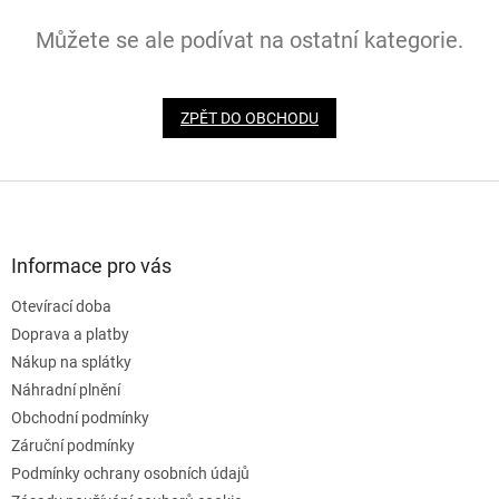
Můžete se ale podívat na ostatní kategorie.
ZPĚT DO OBCHODU
Z
á
p
a
Informace pro vás
t
Otevírací doba
í
Doprava a platby
Nákup na splátky
Náhradní plnění
Obchodní podmínky
Záruční podmínky
Podmínky ochrany osobních údajů