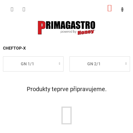
Přejít
NÁKUP
na
obsah
KOŠÍK
CHEFTOP-X
GN 1/1
GN 2/1
Produkty teprve připravujeme.