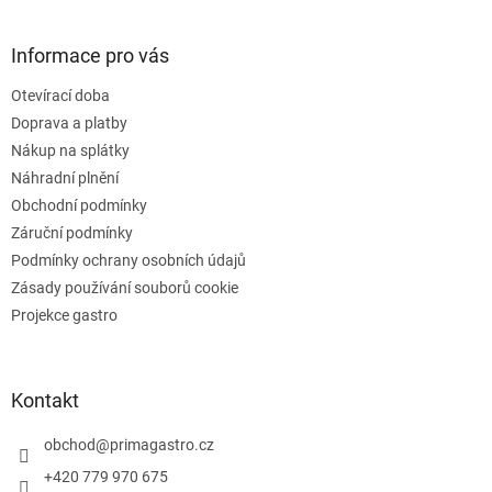
á
á
d
p
a
a
Informace pro vás
c
t
í
Otevírací doba
í
p
Doprava a platby
r
v
Nákup na splátky
k
Náhradní plnění
y
Obchodní podmínky
v
ý
Záruční podmínky
p
Podmínky ochrany osobních údajů
i
Zásady používání souborů cookie
s
u
Projekce gastro
Kontakt
obchod
@
primagastro.cz
+420 779 970 675