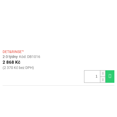
r
o
d
u
k
t
ů
DET&RINSE™
2-3 týdny
Kód:
DB1016
2 868 Kč
(2 370 Kč bez DPH)