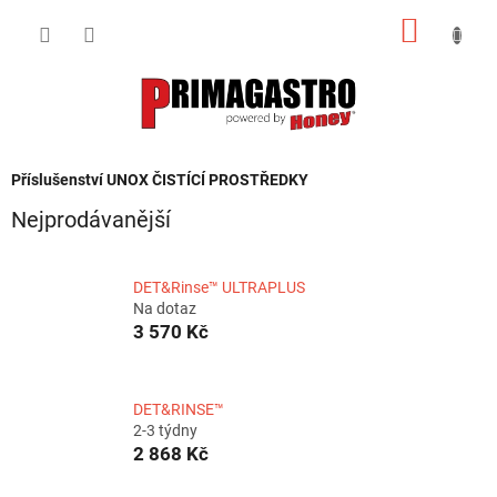
Přejít
NÁKUP
na
obsah
KOŠÍK
Příslušenství UNOX ČISTÍCÍ PROSTŘEDKY
Nejprodávanější
DET&Rinse™ ULTRAPLUS
Na dotaz
3 570 Kč
DET&RINSE™
2-3 týdny
2 868 Kč