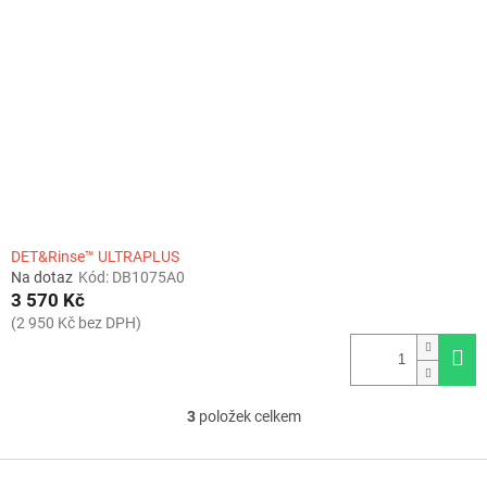
DET&Rinse™ ULTRAPLUS
Na dotaz
Kód:
DB1075A0
3 570 Kč
(2 950 Kč bez DPH)
3
položek celkem
O
v
l
Z