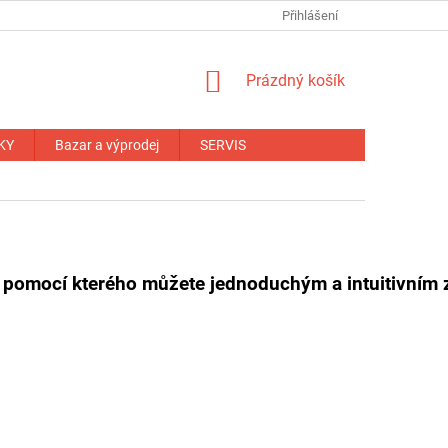
NÁHRADNÍ PLNĚNÍ
OBCHODNÍ PODMÍNKY
Přihlášení
ZÁRUČNÍ PODM
NÁKUPNÍ
Prázdný košík
KOŠÍK
KY
Bazar a výprodej
SERVIS
pomocí kterého můžete jednoduchým a intuitivním 