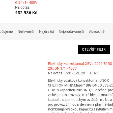
GN 1/1 - 400V
Na dotaz
432 986 Kč
učujeme
Nejlevnější
Nejdražší
Nejprodávanější
Abecedně
OTEVŘÍT FILTR
Elektrický konvektomat XEVL-2011-E1RS 
20x GN 1/1 - 400V
Na dotaz
Kód:
XEVL-2011-E1RS
Elektrický vozíkový konvektomat UNOX
CHEFTOP MIND.Maps™ BIG ONE XEVL-2
E1RS s kapacitou 20x GN 1/1 je řešení pr
velké gastro provozy, které hledají maximá
kapacitu s jednoduchým ovládáním. Navr
pro provoz 24 hodin denně na plný náklad
Kombinuje vysokou kapacitu s intuitivním