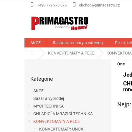
Přejít
+420 779 970 675
obchod@primagastro.cz
na
obsah
AKCE
Restaurace, bary a catering
Pizza, ke
Domů
KONVEKTOMATY A PECE
KONVEKTOM
P
One
o
Přeskočit
s
Jed
Kategorie
kategorie
t
CH
r
mno
AKCE
a
Bazar a výprodej
n
Nejpr
MYCÍ TECHNIKA
n
í
CHLADICÍ A MRAZICÍ TECHNIKA
p
KONVEKTOMATY A PECE
a
KONVEKTOMATY UNOX