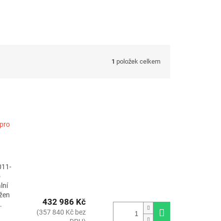
1
položek celkem
pro
011-
o
lní
žen
432 986 Kč
.
(357 840 Kč bez