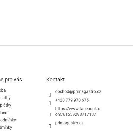
e pro vás
Kontakt
doba
obchod
@
primagastro.cz
platby
+420 779 970 675
plátky
https://www.facebook.c
lnění
om/61559298717137
podmínky
primagastro.cz
dmínky