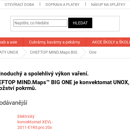
OTEVÍRACÍ DOBA
DOPRAVA A PLATBY
NÁKUP NA SPLÁTKY
HLEDAT
bab a asie
Cukrárny, kavárny a pekárny
AKCE ŠKOLY a ŠKOL
ATY UNOX
CHEFTOP MIND.Maps BIG
One
noduchý a spolehlivý výkon vaření.
EFTOP MIND.Maps™ BIG
ONE
je konvektomat UNOX, 
žství pokrmů.
odávanější
Elektrický
konvektomat XEVL-
2011-E1RS pro 20x