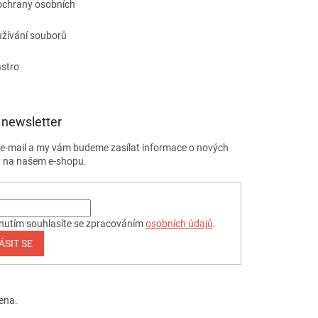
ochrany osobních
žívání souborů
astro
 newsletter
j e-mail a my vám budeme zasílat informace o nových
 na našem e-shopu.
nutím souhlasíte se zpracováním
osobních údajů
.
ÁSIT SE
ena.