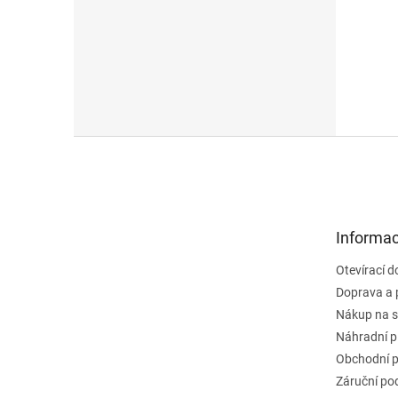
Z
á
p
a
t
Informac
í
Otevírací 
Doprava a 
Nákup na s
Náhradní p
Obchodní 
Záruční po