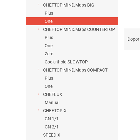
n
CHEFTOP MIND.Maps BIG
e
Plus
l
One
CHEFTOP MIND.Maps COUNTERTOP
Ř
a
Plus
Dopor
z
One
e
Zero
n
Cook'n'hold SLOWTOP
í
CHEFTOP MIND.Maps COMPACT
p
V
Plus
r
ý
o
One
p
d
CHEFLUX
i
u
s
Manual
k
p
CHEFTOP-X
t
r
GN 1/1
ů
o
GN 2/1
d
SPEED-X
u