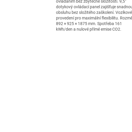
ovládáním bez zbytečné složitosti. 9,5"
dotykový ovládací panel zajišťuje snadno
obsluhu bez složitého zaškolení. Vozíkové
provedení pro maximální flexibilitu. Rozm
892 × 925 × 1875 mm. Spotřeba 161
kWh/den a nulové přímé emise CO2.
O
v
l
á
d
a
c
í
p
r
v
k
y
v