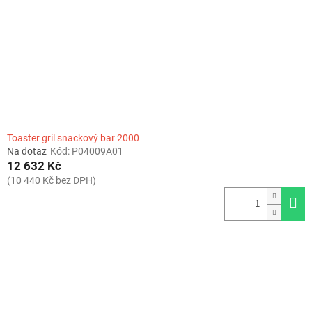
r
o
d
u
k
t
ů
Toaster gril snackový bar 2000
Na dotaz
Kód:
P04009A01
12 632 Kč
(10 440 Kč bez DPH)