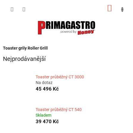
Přejít
NÁKUP
na
obsah
KOŠÍK
Toaster grily Roller Grill
Nejprodávanější
Toaster průběžný CT 3000
Na dotaz
45 496 Kč
Toaster průběžný CT 540
Skladem
39 470 Kč