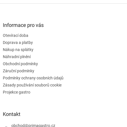
v
l
Z
á
á
d
p
a
a
Informace pro vás
c
t
í
Otevírací doba
í
p
Doprava a platby
r
v
Nákup na splátky
k
Náhradní plnění
y
Obchodní podmínky
v
ý
Záruční podmínky
p
Podmínky ochrany osobních údajů
i
Zásady používání souborů cookie
s
u
Projekce gastro
Kontakt
obchod
@
primagastro.cz