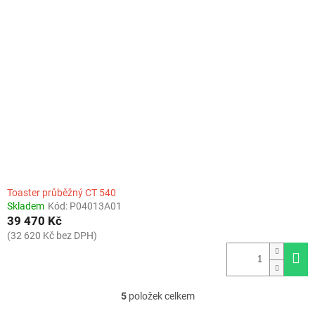
Toaster průběžný CT 540
Skladem
Kód:
P04013A01
39 470 Kč
(32 620 Kč bez DPH)
5
položek celkem
O