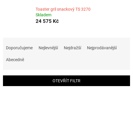
Toaster gril snackový TS 3270
Skladem
24 575 Kč
Ř
a
Doporučujeme
Nejlevnější
Nejdražší
Nejprodávanější
z
e
Abecedně
n
í
p
OTEVŘÍT FILTR
r
o
V
d
ý
u
p
k
i
t
s
ů
p