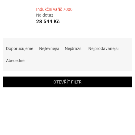
Indukční vařič 7000
Na dotaz
28 544 Kč
Ř
a
Doporučujeme
Nejlevnější
Nejdražší
Nejprodávanější
z
e
Abecedně
n
í
p
OTEVŘÍT FILTR
r
o
V
d
ý
u
p
k
i
t
s
ů
p