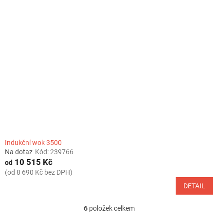
Indukční wok 3500
Na dotaz
Kód:
239766
10 515 Kč
od
(od 8 690 Kč bez DPH)
DETAIL
6
položek celkem
O