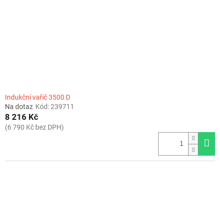
r
o
d
u
k
t
ů
Indukční vařič 3500 D
Na dotaz
Kód:
239711
8 216 Kč
(6 790 Kč bez DPH)