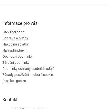
v
l
Z
á
á
d
p
a
a
Informace pro vás
c
t
í
Otevírací doba
í
p
Doprava a platby
r
v
Nákup na splátky
k
Náhradní plnění
y
Obchodní podmínky
v
ý
Záruční podmínky
p
Podmínky ochrany osobních údajů
i
Zásady používání souborů cookie
s
u
Projekce gastro
Kontakt