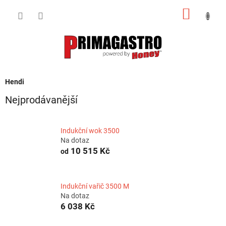
Přejít
NÁKUP
na
obsah
KOŠÍK
Hendi
Nejprodávanější
Indukční wok 3500
Na dotaz
10 515 Kč
od
Indukční vařič 3500 M
Na dotaz
6 038 Kč