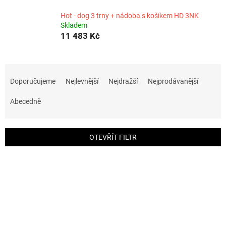
Hot - dog 3 trny + nádoba s košíkem HD 3NK
Skladem
11 483 Kč
Ř
a
Doporučujeme
Nejlevnější
Nejdražší
Nejprodávanější
z
e
Abecedně
n
í
p
OTEVŘÍT FILTR
r
o
V
d
ý
u
p
k
i
t
s
ů
p