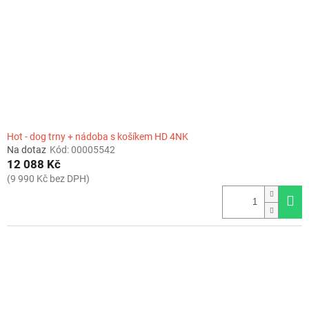
r
o
d
u
k
t
ů
Hot - dog trny + nádoba s košíkem HD 4NK
Na dotaz
Kód:
00005542
12 088 Kč
(9 990 Kč bez DPH)