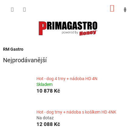
Přejít
NÁKUP
na
obsah
KOŠÍK
RM Gastro
Nejprodávanější
Hot - dog 4 trny + nádoba HD 4N
Skladem
10 878 Kč
Hot - dog trny + nádoba s košíkem HD 4NK
Na dotaz
12 088 Kč