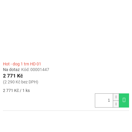
Hot - dog 1 trn HD 01
Na dotaz
Kód:
00001447
2 771 Kč
(2 290 Kč bez DPH)
Měrná
2 771 Kč / 1 ks
cena: