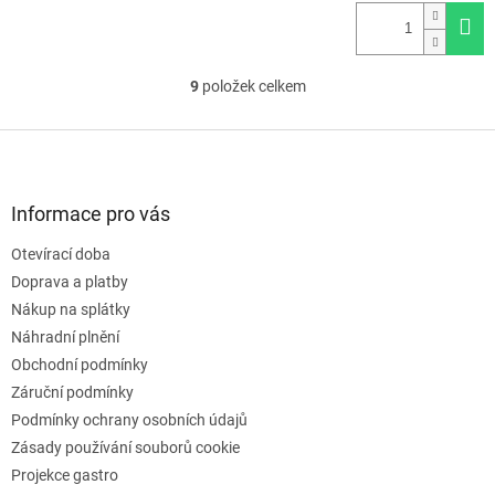
9
položek celkem
O
v
l
Z
á
á
d
p
a
a
Informace pro vás
c
t
í
Otevírací doba
í
p
Doprava a platby
r
v
Nákup na splátky
k
Náhradní plnění
y
Obchodní podmínky
v
ý
Záruční podmínky
p
Podmínky ochrany osobních údajů
i
Zásady používání souborů cookie
s
u
Projekce gastro